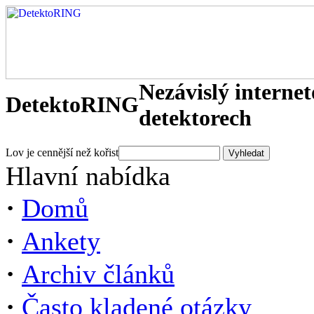
Nezávislý interne
DetektoRING
detektorech
Lov je cennější než kořist
Hlavní nabídka
·
Domů
·
Ankety
·
Archiv článků
·
Často kladené otázky