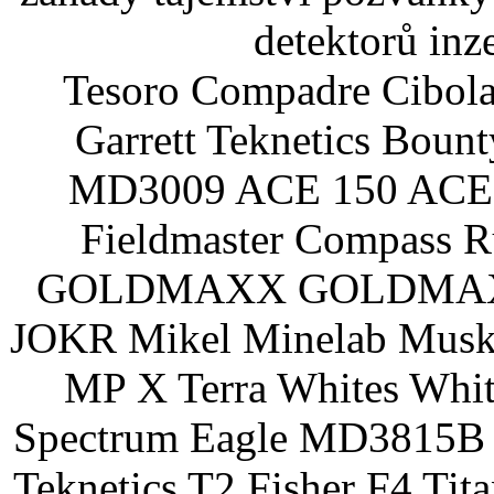
detektorů inz
Tesoro Compadre Cibola
Garrett Teknetics Boun
MD3009 ACE 150 ACE 
Fieldmaster Compass 
GOLDMAXX GOLDMAXX P
JOKR Mikel Minelab Muske
MP X Terra Whites Wh
Spectrum Eagle MD3815B 
Teknetics T2 Fisher F4 Tit