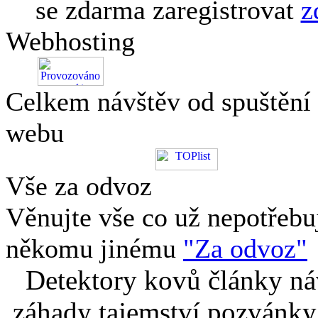
se zdarma zaregistrovat
z
Webhosting
Celkem návštěv od spuštění
webu
Vše za odvoz
Věnujte vše co už nepotřebu
někomu jinému
"Za odvoz"
Detektory kovů články náv
záhady tajemství pozvánky