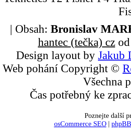
Fi
| Obsah:
Bronislav MA
hantec (tečka) cz
od 
Design layout by
Jakub 
Web pohání Copyright ©
R
Všechna p
Čas potřebný ke zpra
Poznejte další
osCommerce SEO
|
phpBB