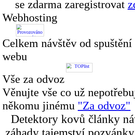
se zdarma zaregistrovat
z
Webhosting
Celkem návštěv od spuštění
webu
Vše za odvoz
Věnujte vše co už nepotřebu
někomu jinému
"Za odvoz"
Detektory kovů články náv
záhady tajemství pozvánky