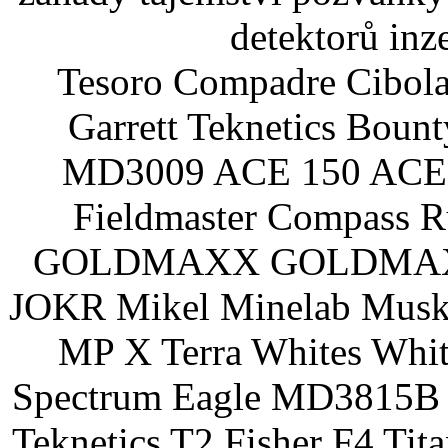
detektorů inz
Tesoro Compadre Cibola
Garrett Teknetics Boun
MD3009 ACE 150 ACE 
Fieldmaster Compass 
GOLDMAXX GOLDMAXX P
JOKR Mikel Minelab Muske
MP X Terra Whites Wh
Spectrum Eagle MD3815B 
Teknetics T2 Fisher F4 Tit