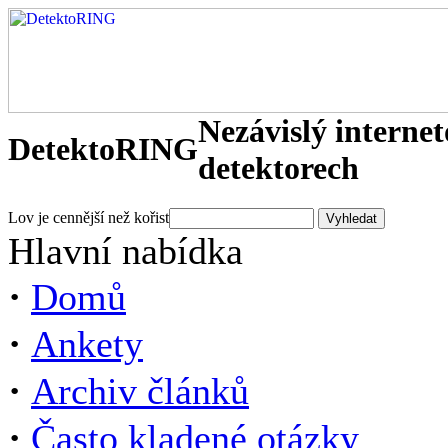
Nezávislý interne
DetektoRING
detektorech
Lov je cennější než kořist
Hlavní nabídka
·
Domů
·
Ankety
·
Archiv článků
·
Často kladené otázky