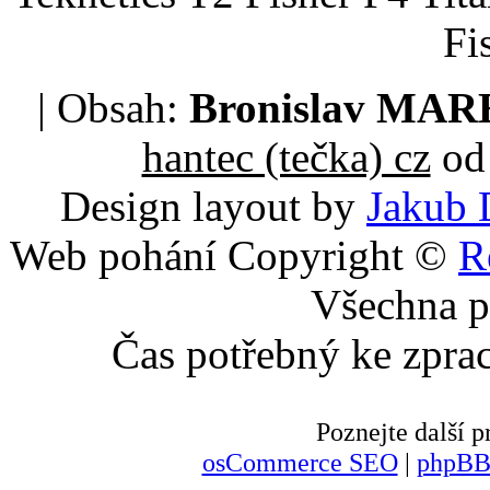
Fi
| Obsah:
Bronislav MA
hantec (tečka) cz
od 
Design layout by
Jakub 
Web pohání Copyright ©
R
Všechna p
Čas potřebný ke zpra
Poznejte další
osCommerce SEO
|
phpBB