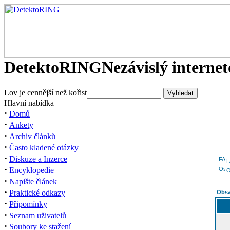
DetektoRING
Nezávislý interne
Lov je cennější než kořist
Hlavní nabídka
·
Domů
·
Ankety
·
Archiv článků
·
Často kladené otázky
·
Diskuze a Inzerce
·
Encyklopedie
O
·
Napište článek
·
Praktické odkazy
Obsa
·
Připomínky
·
Seznam uživatelů
·
Soubory ke stažení