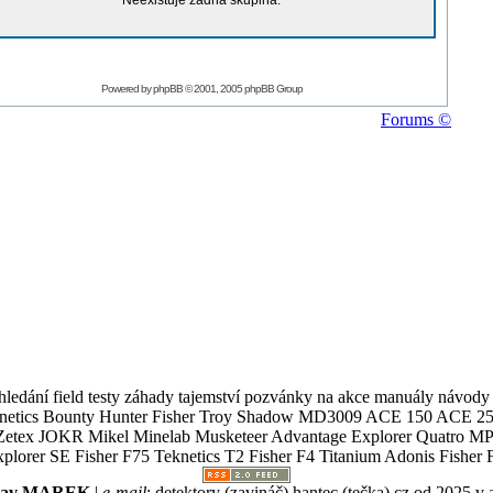
Neexistuje žádná skupina.
Powered by
phpBB
© 2001, 2005 phpBB Group
Forums ©
ledání field testy záhady tajemství pozvánky na akce manuály návody g
Teknetics Bounty Hunter Fisher Troy Shadow MD3009 ACE 150 ACE 25
R Mikel Minelab Musketeer Advantage Explorer Quatro MP X
er SE Fisher F75 Teknetics T2 Fisher F4 Titanium Adonis Fisher F
slav MAREK
|
e-mail
:
detektory (zavináč) hantec (tečka) cz
od 2025 v 