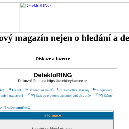
tový magazín nejen o hledání a d
Diskuze a Inzerce
DetektoRING
Diskuzní fórum na https://detektory.hantec.cz
FAQ
Hledat
Seznam uživatelů
Uživatelské skupiny
Registrace
sobní nastavení
Přihlásit se pro kontrolu soukromých zpráv
Přihlášení
h fóra DetektoRING
Informace