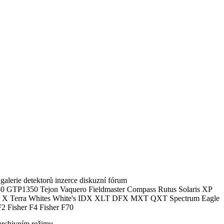
alerie detektorů inzerce diskuzní fórum
0 GTP1350 Tejon Vaquero Fieldmaster Compass Rutus Solaris XP
 Terra Whites White's IDX XLT DFX MXT QXT Spectrum Eagle
2 Fisher F4 Fisher F70
archivním režimu