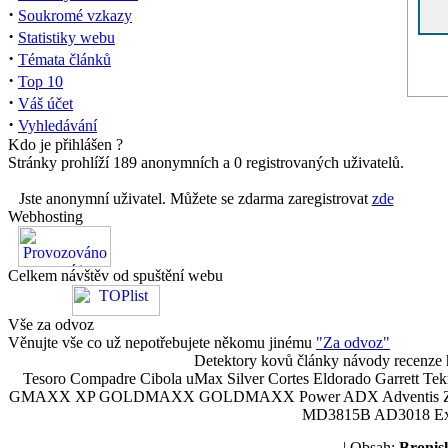
·
Soukromé vzkazy
·
Statistiky webu
·
Témata článků
·
Top 10
·
Váš účet
·
Vyhledávání
Kdo je přihlášen ?
Stránky prohlíží 189 anonymních a 0 registrovaných uživatelů.
Jste anonymní uživatel. Můžete se zdarma zaregistrovat
zde
Webhosting
Celkem návštěv od spuštění webu
Vše za odvoz
Věnujte vše co už nepotřebujete někomu jinému
"Za odvoz"
Detektory kovů články návody recenze h
Tesoro Compadre Cibola uMax Silver Cortes Eldorado Garrett 
GMAXX XP GOLDMAXX GOLDMAXX Power ADX Adventis Zetex JOK
MD3815B AD3018 Explor
| Obsah:
Broni