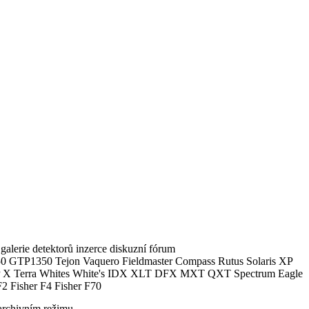
alerie detektorů inzerce diskuzní fórum
0 GTP1350 Tejon Vaquero Fieldmaster Compass Rutus Solaris XP
 Terra Whites White's IDX XLT DFX MXT QXT Spectrum Eagle
2 Fisher F4 Fisher F70
archivním režimu