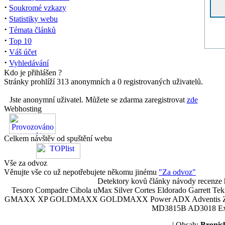
·
Soukromé vzkazy
·
Statistiky webu
·
Témata článků
·
Top 10
·
Váš účet
·
Vyhledávání
Kdo je přihlášen ?
Stránky prohlíží 313 anonymních a 0 registrovaných uživatelů.
Jste anonymní uživatel. Můžete se zdarma zaregistrovat
zde
Webhosting
Celkem návštěv od spuštění webu
Vše za odvoz
Věnujte vše co už nepotřebujete někomu jinému
"Za odvoz"
Detektory kovů články návody recenze h
Tesoro Compadre Cibola uMax Silver Cortes Eldorado Garrett 
GMAXX XP GOLDMAXX GOLDMAXX Power ADX Adventis Zetex JOK
MD3815B AD3018 Explor
| Obsah:
Broni