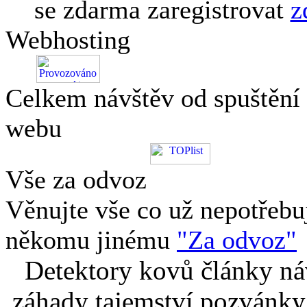
se zdarma zaregistrovat
z
Webhosting
Celkem návštěv od spuštění
webu
Vše za odvoz
Věnujte vše co už nepotřebu
někomu jinému
"Za odvoz"
Detektory kovů články náv
záhady tajemství pozvánky