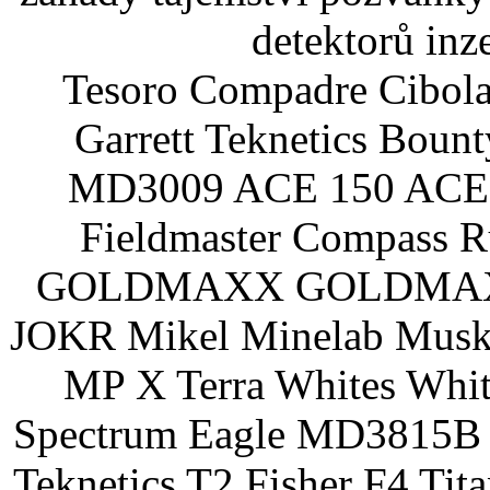
detektorů inz
Tesoro Compadre Cibola
Garrett Teknetics Boun
MD3009 ACE 150 ACE 
Fieldmaster Compass 
GOLDMAXX GOLDMAXX P
JOKR Mikel Minelab Muske
MP X Terra Whites Wh
Spectrum Eagle MD3815B 
Teknetics T2 Fisher F4 Tit