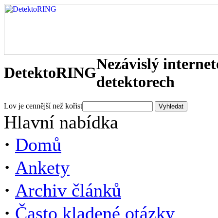
Nezávislý interne
DetektoRING
detektorech
Lov je cennější než kořist
Hlavní nabídka
·
Domů
·
Ankety
·
Archiv článků
·
Často kladené otázky