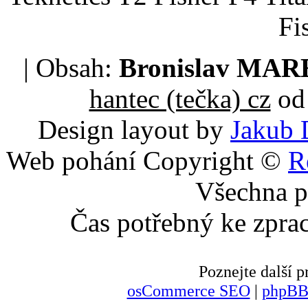
Fi
| Obsah:
Bronislav MA
hantec (tečka) cz
od 
Design layout by
Jakub 
Web pohání Copyright ©
R
Všechna p
Čas potřebný ke zpra
Poznejte další
osCommerce SEO
|
phpBB