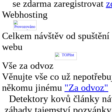
se zdarma zaregistrovat
z
Webhosting
Celkem návštěv od spuštění
webu
Vše za odvoz
Věnujte vše co už nepotřebu
někomu jinému
"Za odvoz"
Detektory kovů články náv
záhady tajemství pozvánky