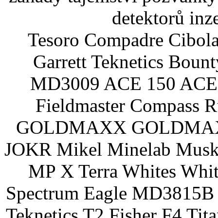
detektorů inz
Tesoro Compadre Cibola
Garrett Teknetics Boun
MD3009 ACE 150 ACE 
Fieldmaster Compass 
GOLDMAXX GOLDMAXX P
JOKR Mikel Minelab Muske
MP X Terra Whites Wh
Spectrum Eagle MD3815B 
Teknetics T2 Fisher F4 Tit