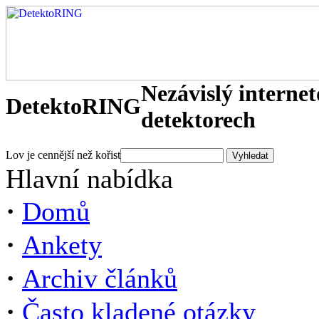
Nezávislý interne
DetektoRING
detektorech
Lov je cennější než kořist
Hlavní nabídka
·
Domů
·
Ankety
·
Archiv článků
·
Často kladené otázky