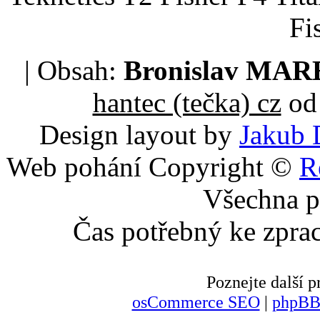
Fi
| Obsah:
Bronislav MA
hantec (tečka) cz
od 
Design layout by
Jakub 
Web pohání Copyright ©
R
Všechna p
Čas potřebný ke zpra
Poznejte další
osCommerce SEO
|
phpBB