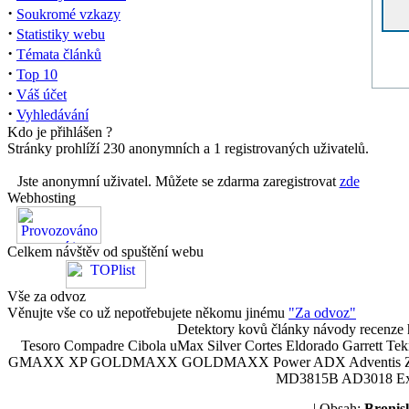
·
Soukromé vzkazy
·
Statistiky webu
·
Témata článků
·
Top 10
·
Váš účet
·
Vyhledávání
Kdo je přihlášen ?
Stránky prohlíží 230 anonymních a 1 registrovaných uživatelů.
Jste anonymní uživatel. Můžete se zdarma zaregistrovat
zde
Webhosting
Celkem návštěv od spuštění webu
Vše za odvoz
Věnujte vše co už nepotřebujete někomu jinému
"Za odvoz"
Detektory kovů články návody recenze h
Tesoro Compadre Cibola uMax Silver Cortes Eldorado Garrett 
GMAXX XP GOLDMAXX GOLDMAXX Power ADX Adventis Zetex JOK
MD3815B AD3018 Explor
| Obsah:
Broni