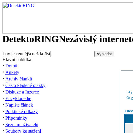
DetektoRING
Nezávislý interne
Lov je cennější než kořist
Hlavní nabídka
·
Domů
·
Ankety
·
Archiv článků
·
Často kladené otázky
·
Diskuze a Inzerce
·
Encyklopedie
O
·
Napište článek
·
Praktické odkazy
Obsa
·
Připomínky
·
Seznam uživatelů
·
Soubory ke stažení