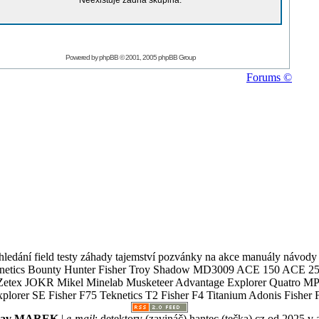
Neexistuje žádná skupina.
Powered by
phpBB
© 2001, 2005 phpBB Group
Forums ©
ledání field testy záhady tajemství pozvánky na akce manuály návody g
Teknetics Bounty Hunter Fisher Troy Shadow MD3009 ACE 150 ACE 25
R Mikel Minelab Musketeer Advantage Explorer Quatro MP X
er SE Fisher F75 Teknetics T2 Fisher F4 Titanium Adonis Fisher F
slav MAREK
|
e-mail
:
detektory (zavináč) hantec (tečka) cz
od 2025 v 