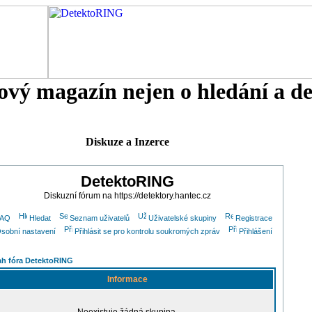
tový magazín nejen o hledání a d
Diskuze a Inzerce
DetektoRING
Diskuzní fórum na https://detektory.hantec.cz
FAQ
Hledat
Seznam uživatelů
Uživatelské skupiny
Registrace
sobní nastavení
Přihlásit se pro kontrolu soukromých zpráv
Přihlášení
h fóra DetektoRING
Informace