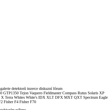
alerie detektorů inzerce diskuzní fórum
0 GTP1350 Tejon Vaquero Fieldmaster Compass Rutus Solaris XP
 Terra Whites White's IDX XLT DFX MXT QXT Spectrum Eagle
2 Fisher F4 Fisher F70
archivním režimu