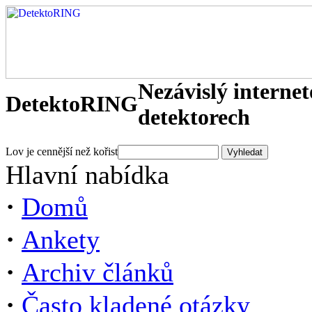
Nezávislý interne
DetektoRING
detektorech
Lov je cennější než kořist
Hlavní nabídka
·
Domů
·
Ankety
·
Archiv článků
·
Často kladené otázky