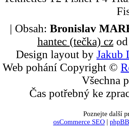
Fi
| Obsah:
Bronislav MA
hantec (tečka) cz
od 
Design layout by
Jakub 
Web pohání Copyright ©
R
Všechna p
Čas potřebný ke zpra
Poznejte další
osCommerce SEO
|
phpBB