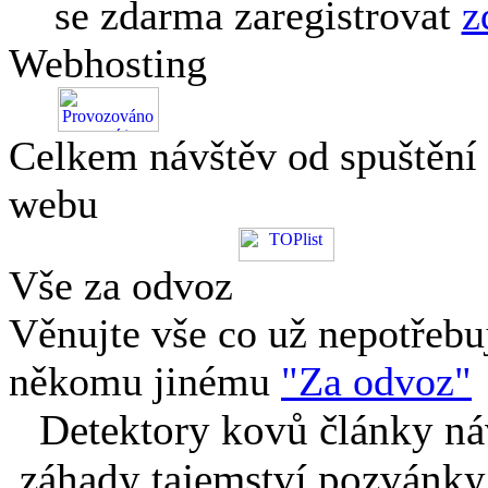
se zdarma zaregistrovat
z
Webhosting
Celkem návštěv od spuštění
webu
Vše za odvoz
Věnujte vše co už nepotřebu
někomu jinému
"Za odvoz"
Detektory kovů články náv
záhady tajemství pozvánky