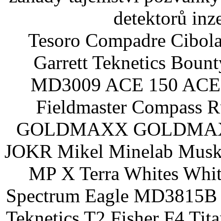
detektorů inz
Tesoro Compadre Cibola
Garrett Teknetics Boun
MD3009 ACE 150 ACE 
Fieldmaster Compass 
GOLDMAXX GOLDMAXX P
JOKR Mikel Minelab Muske
MP X Terra Whites Wh
Spectrum Eagle MD3815B 
Teknetics T2 Fisher F4 Tit