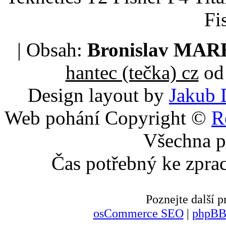
Fi
| Obsah:
Bronislav MA
hantec (tečka) cz
od 
Design layout by
Jakub 
Web pohání Copyright ©
R
Všechna p
Čas potřebný ke zpra
Poznejte další
osCommerce SEO
|
phpBB