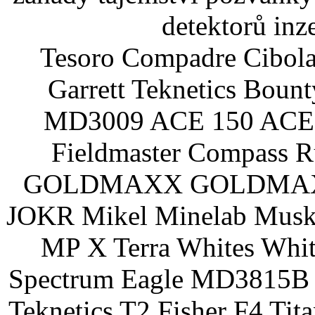
detektorů inz
Tesoro Compadre Cibola
Garrett Teknetics Boun
MD3009 ACE 150 ACE 
Fieldmaster Compass 
GOLDMAXX GOLDMAXX P
JOKR Mikel Minelab Muske
MP X Terra Whites Wh
Spectrum Eagle MD3815B 
Teknetics T2 Fisher F4 Tit