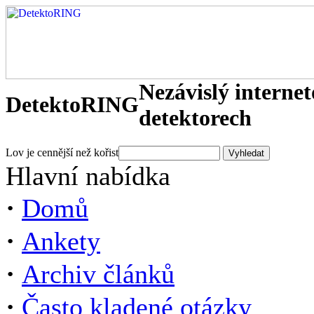
Nezávislý interne
DetektoRING
detektorech
Lov je cennější než kořist
Hlavní nabídka
·
Domů
·
Ankety
·
Archiv článků
·
Často kladené otázky