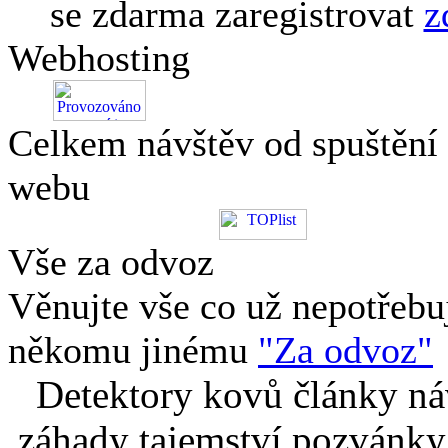
se zdarma zaregistrovat
z
Webhosting
Celkem návštěv od spuštění
webu
Vše za odvoz
Věnujte vše co už nepotřebu
někomu jinému
"Za odvoz"
Detektory kovů články náv
záhady tajemství pozvánky