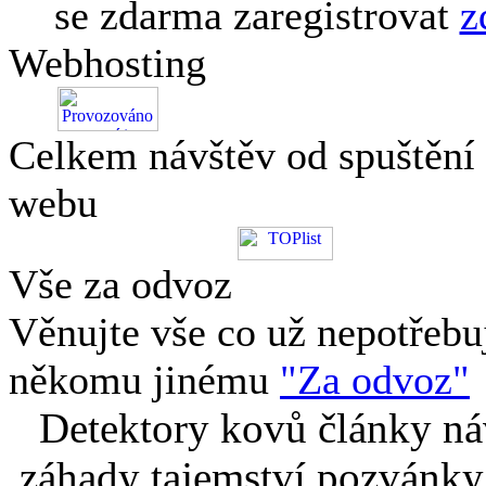
se zdarma zaregistrovat
z
Webhosting
Celkem návštěv od spuštění
webu
Vše za odvoz
Věnujte vše co už nepotřebu
někomu jinému
"Za odvoz"
Detektory kovů články náv
záhady tajemství pozvánky