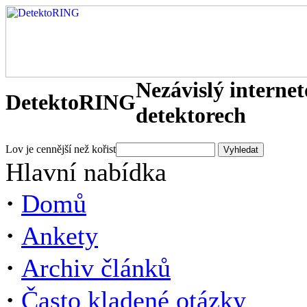
Nezávislý interne
DetektoRING
detektorech
Lov je cennější než kořist
Hlavní nabídka
·
Domů
·
Ankety
·
Archiv článků
·
Často kladené otázky