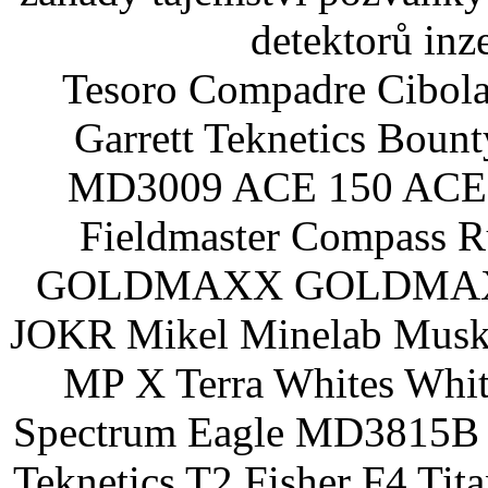
detektorů inz
Tesoro Compadre Cibola
Garrett Teknetics Boun
MD3009 ACE 150 ACE 
Fieldmaster Compass 
GOLDMAXX GOLDMAXX P
JOKR Mikel Minelab Muske
MP X Terra Whites Wh
Spectrum Eagle MD3815B 
Teknetics T2 Fisher F4 Tit