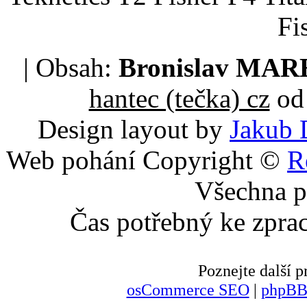
Fi
| Obsah:
Bronislav MA
hantec (tečka) cz
od 
Design layout by
Jakub 
Web pohání Copyright ©
R
Všechna p
Čas potřebný ke zpra
Poznejte další
osCommerce SEO
|
phpBB