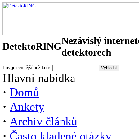
Nezávislý interne
DetektoRING
detektorech
Lov je cennější než kořist
Hlavní nabídka
·
Domů
·
Ankety
·
Archiv článků
·
Často kladené otázky