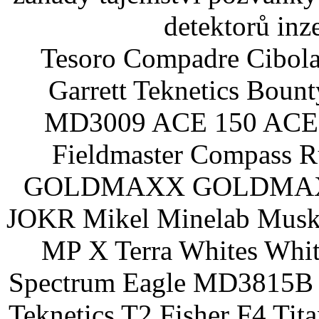
detektorů inz
Tesoro Compadre Cibola
Garrett Teknetics Boun
MD3009 ACE 150 ACE 
Fieldmaster Compass 
GOLDMAXX GOLDMAXX P
JOKR Mikel Minelab Muske
MP X Terra Whites Wh
Spectrum Eagle MD3815B 
Teknetics T2 Fisher F4 Tit