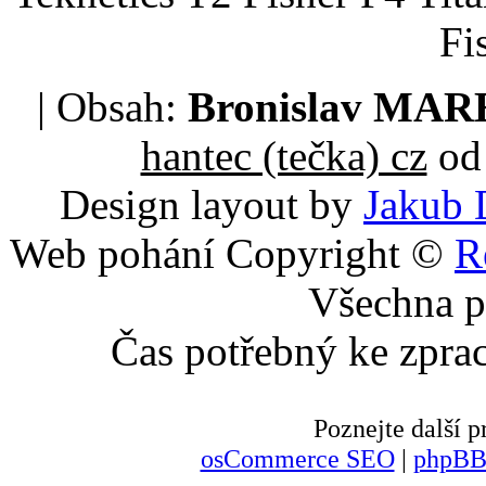
Fi
| Obsah:
Bronislav MA
hantec (tečka) cz
od 
Design layout by
Jakub 
Web pohání Copyright ©
R
Všechna p
Čas potřebný ke zpra
Poznejte další
osCommerce SEO
|
phpBB