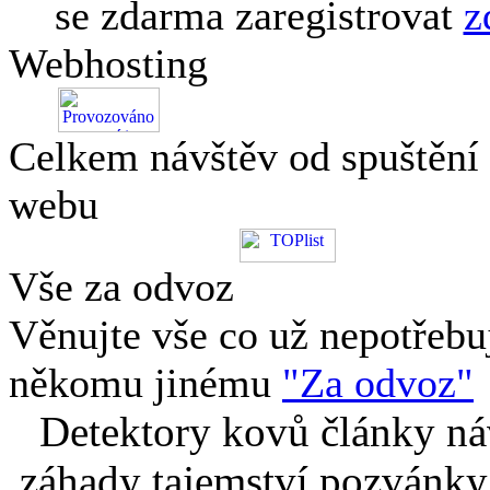
se zdarma zaregistrovat
z
Webhosting
Celkem návštěv od spuštění
webu
Vše za odvoz
Věnujte vše co už nepotřebu
někomu jinému
"Za odvoz"
Detektory kovů články náv
záhady tajemství pozvánky