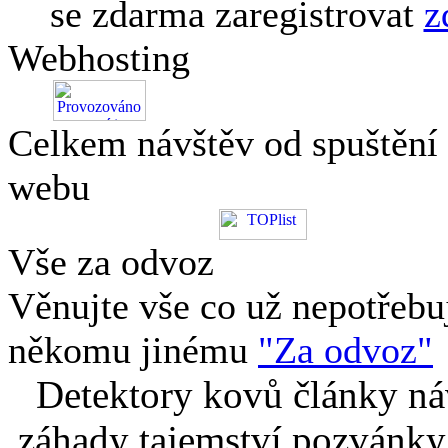
se zdarma zaregistrovat
z
Webhosting
Celkem návštěv od spuštění
webu
Vše za odvoz
Věnujte vše co už nepotřebu
někomu jinému
"Za odvoz"
Detektory kovů články náv
záhady tajemství pozvánky