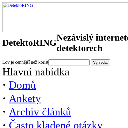
Nezávislý interne
DetektoRING
detektorech
Lov je cennější než kořist
Hlavní nabídka
·
Domů
·
Ankety
·
Archiv článků
·
Často kladené otázky