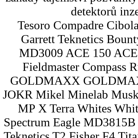
detektorů inz
Tesoro Compadre Cibola
Garrett Teknetics Boun
MD3009 ACE 150 ACE 
Fieldmaster Compass 
GOLDMAXX GOLDMAXX P
JOKR Mikel Minelab Muske
MP X Terra Whites Wh
Spectrum Eagle MD3815B 
Teknetics T2 Fisher F4 Tit