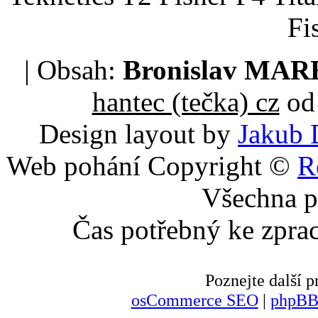
Fi
| Obsah:
Bronislav MA
hantec (tečka) cz
od 
Design layout by
Jakub 
Web pohání Copyright ©
R
Všechna p
Čas potřebný ke zpra
Poznejte další
osCommerce SEO
|
phpBB