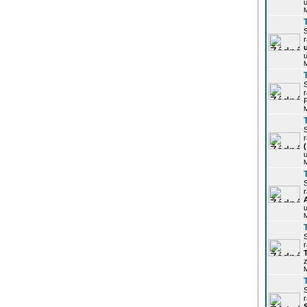
u
r
u
r
P
r
u
r
u
r
z
r