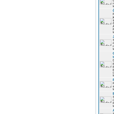
r
j
s
P
S
r
p
p
r
P