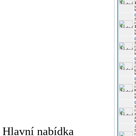
u
r
u
r
P
r
r
u
r
z
Hlavní nabídka
r