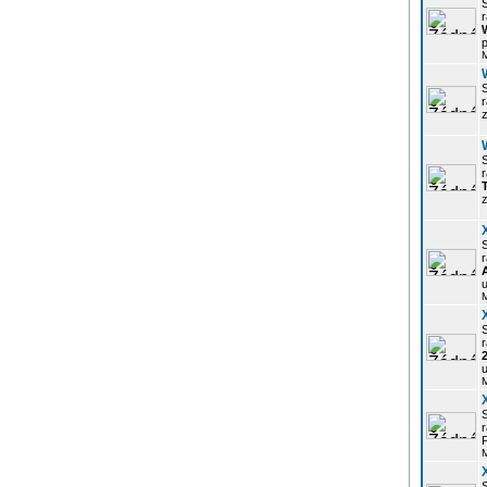
r
p
z
r
z
r
u
r
u
r
P