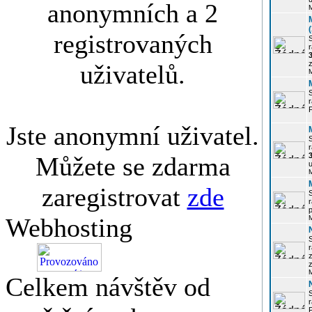
anonymních a 2
registrovaných
r
3
z
uživatelů.
r
Jste anonymní uživatel.
r
Můžete se zdarma
u
zaregistrovat
zde
r
p
Webhosting
r
z
Celkem návštěv od
P