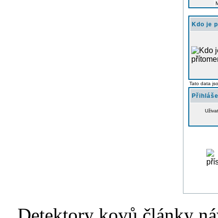
Kdo je 
Tato data js
Přihláše
Uživa
Detektory kovů články náv