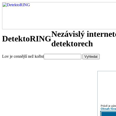
Nezávislý interne
DetektoRING
detektorech
Lov je cennější než kořist
Právě je pát
Obsah fór