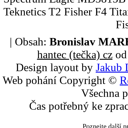
Teknetics T2 Fisher F4 Tit
Fi
| Obsah:
Bronislav MA
hantec (tečka) cz
od 
Design layout by
Jakub 
Web pohání Copyright ©
R
Všechna p
Čas potřebný ke zpra
Poznejte další