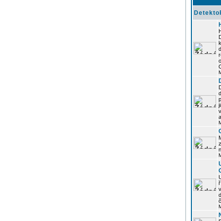
Detekto
k
d
j
z
n
ř
č