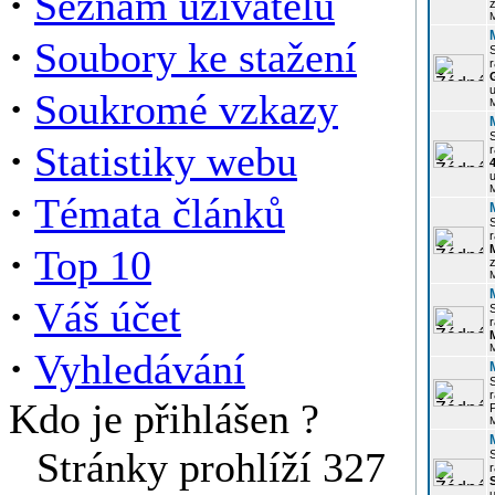
·
Seznam uživatelů
z
·
Soubory ke stažení
r
u
·
Soukromé vzkazy
·
Statistiky webu
r
u
·
Témata článků
r
·
Top 10
z
·
Váš účet
r
·
Vyhledávání
r
Kdo je přihlášen ?
P
Stránky prohlíží 327
r
u