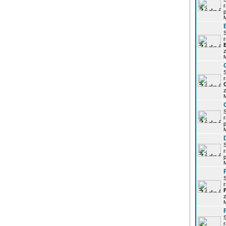
r
p
r
z
r
z
r
p
r
p
r
z
r