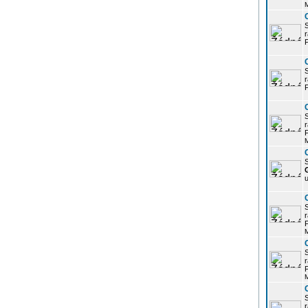
r
P
r
P
r
P
S
u
r
P
r
P
r