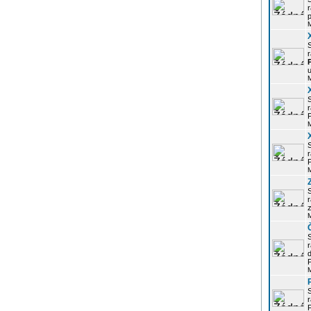
r
p
r
u
r
P
r
P
r
z
d
P
r
P