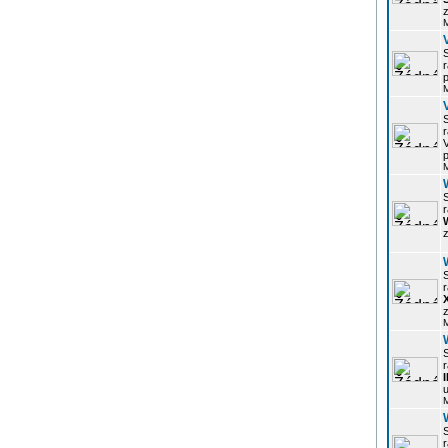
z
r
p
r
p
r
z
r
z
r
u
r