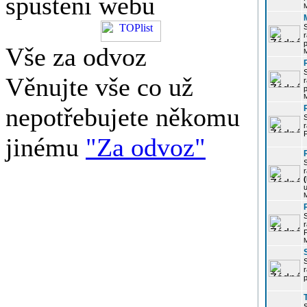
spuštění webu
r
p
Vše za odvoz
Věnujte vše co už
r
p
nepotřebujete někomu
r
P
jinému
"Za odvoz"
r
u
r
P
r
p