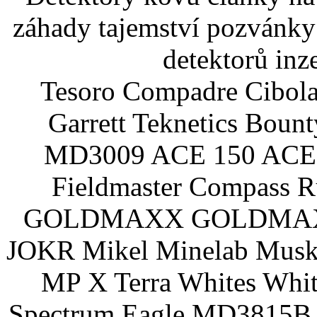
záhady tajemství pozvánky
detektorů inz
Tesoro Compadre Cibola
Garrett Teknetics Boun
MD3009 ACE 150 ACE 
Fieldmaster Compass 
GOLDMAXX GOLDMAXX P
JOKR Mikel Minelab Muske
MP X Terra Whites Wh
Spectrum Eagle MD3815B 