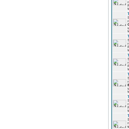
r
P
r
u
r
P
r
P
r
u
r
P
r