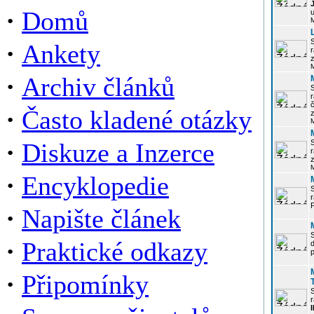
·
Domů
u
·
Ankety
r
z
·
Archiv článků
r
·
Často kladené otázky
z
·
Diskuze a Inzerce
r
z
·
Encyklopedie
P
·
Napište článek
·
Praktické odkazy
p
·
Připomínky
r
I