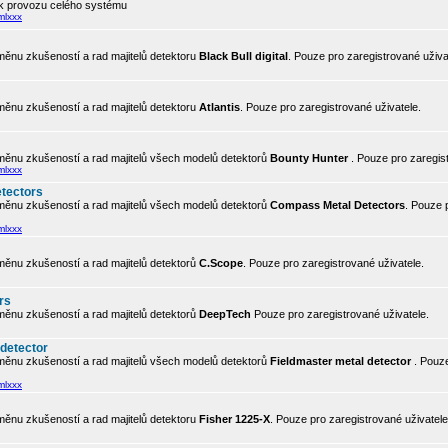
 k provozu celého systému
mlxxx
ěnu zkušeností a rad majitelů detektoru
Black Bull digital
. Pouze pro zaregistrované uživa
ěnu zkušeností a rad majitelů detektoru
Atlantis
. Pouze pro zaregistrované uživatele.
ěnu zkušeností a rad majitelů všech modelů detektorů
Bounty Hunter
. Pouze pro zaregis
mlxxx
tectors
ěnu zkušeností a rad majitelů všech modelů detektorů
Compass Metal Detectors
. Pouze 
mlxxx
ěnu zkušeností a rad majitelů detektorů
C.Scope
. Pouze pro zaregistrované uživatele.
rs
ěnu zkušeností a rad majitelů detektorů
DeepTech
Pouze pro zaregistrované uživatele.
 detector
ěnu zkušeností a rad majitelů všech modelů detektorů
Fieldmaster metal detector
. Pouze
mlxxx
ěnu zkušeností a rad majitelů detektoru
Fisher 1225-X
. Pouze pro zaregistrované uživatele