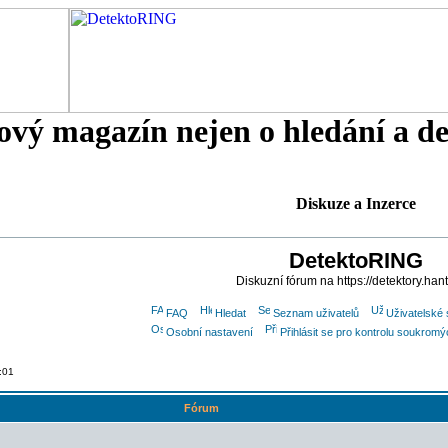
tový magazín nejen o hledání a d
Diskuze a Inzerce
DetektoRING
Diskuzní fórum na https://detektory.han
FAQ
Hledat
Seznam uživatelů
Uživatelské 
Osobní nastavení
Přihlásit se pro kontrolu soukrom
:01
Fórum