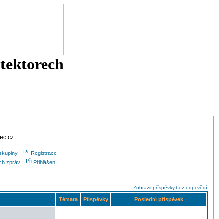
etektorech
tec.cz
skupiny
Registrace
ých zpráv
Přihlášení
Zobrazit příspěvky bez odpovědí
Témata
Příspěvky
Poslední příspěvek