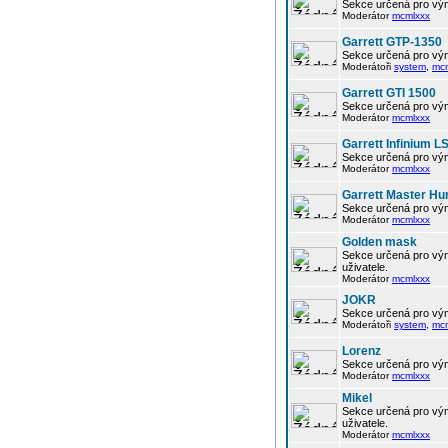
Sekce určená pro vým
Moderátor
mcmlxxx
Garrett GTP-1350
Sekce určená pro vým
Moderátoři
system
,
mc
Garrett GTI 1500
Sekce určená pro vým
Moderátor
mcmlxxx
Garrett Infinium L
Sekce určená pro vým
Moderátor
mcmlxxx
Garrett Master Hu
Sekce určená pro vým
Moderátor
mcmlxxx
Golden mask
Sekce určená pro vým
uživatele.
Moderátor
mcmlxxx
JOKR
Sekce určená pro vým
Moderátoři
system
,
mc
Lorenz
Sekce určená pro vým
Moderátor
mcmlxxx
Mikel
Sekce určená pro vým
uživatele.
Moderátor
mcmlxxx