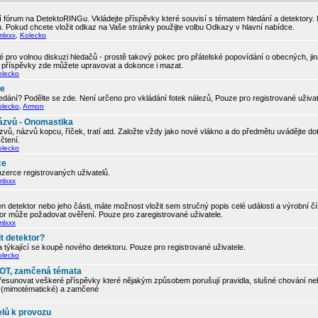
 fórum na DetektoRINGu. Vkládejte příspěvky které souvisí s tématem hledání a detektory.
. Pokud chcete vložit odkaz na Vaše stránky použijte volbu Odkazy v hlavní nabídce.
mlxxx
,
Kolecko
 pro volnou diskuzi hledačů - prostě takový pokec pro přátelské popovídání o obecných, ji
í příspěvky zde můžete upravovat a dokonce i mazat.
olecko
če
edání? Podělte se zde. Není určeno pro vkládání fotek nálezů, Pouze pro registrované uživa
olecko
,
Armon
ázvů - Onomastika
vů, názvů kopcu, říček, tratí atd. Založte vždy jako nové vlákno a do předmětu uvádějte d
čtení.
olecko
ce
zerce registrovaných uživatelů.
mlxxx
 detektor nebo jeho části, máte možnost vložit sem stručný popis celé události a výrobní č
tor může požadovat ověření. Pouze pro zaregistrované uživatele.
mlxxx
t detektor?
 týkající se koupě nového detektoru. Pouze pro registrované uživatele.
olecko
, OT, zamčená témata
řesunovat veškeré příspěvky které nějakým způsobem porušují pravidla, slušné chování neb
ic (mimotématické) a zamčené
elů k provozu