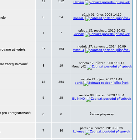
11
312
Habáni
pátek 01. únor, 2008 14:10
3
24
tele.
HonzaH
středa 15. prosinec, 2010 16:02
1
7
vrcinak
neděle 27. červenec, 2014 16:09
27
153
trované uživatele.
mirda94
sobota 17. březen, 2007 18:47
pro zaregistrované
3
19
Monthy42
neděle 21. říjen, 2012 11:49
18
354
benik
neděle 08. březen, 2020 10:54
5
25
EL NINO
 pro zaregistrované
0
0
Žádné příspěvky
pátek 14. červen, 2013 20:55
7
36
.
kokerss