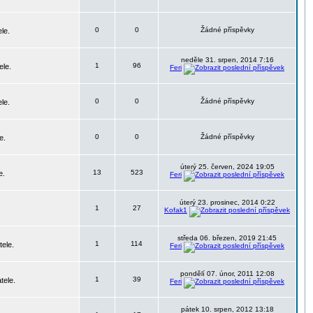
0
0
Žádné příspěvky
le.
neděle 31. srpen, 2014 7:16
1
96
ele.
Feri
0
0
Žádné příspěvky
le.
0
0
Žádné příspěvky
e.
úterý 25. červen, 2024 19:05
13
523
e.
Feri
úterý 23. prosinec, 2014 0:22
1
27
Kofak1
středa 06. březen, 2019 21:45
1
114
tele.
Feri
pondělí 07. únor, 2011 12:08
1
39
tele.
Feri
pátek 10. srpen, 2012 13:18