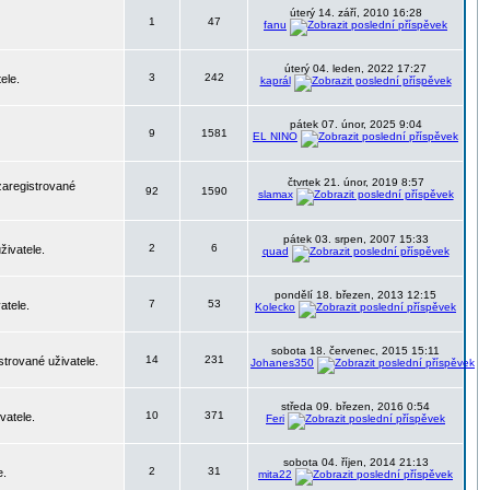
úterý 14. září, 2010 16:28
1
47
fanu
úterý 04. leden, 2022 17:27
3
242
ele.
kaprál
pátek 07. únor, 2025 9:04
9
1581
EL NINO
čtvrtek 21. únor, 2019 8:57
zaregistrované
92
1590
slamax
pátek 03. srpen, 2007 15:33
2
6
živatele.
quad
pondělí 18. březen, 2013 12:15
7
53
atele.
Kolecko
sobota 18. červenec, 2015 15:11
14
231
strované uživatele.
Johanes350
středa 09. březen, 2016 0:54
10
371
vatele.
Feri
sobota 04. říjen, 2014 21:13
2
31
e.
mita22