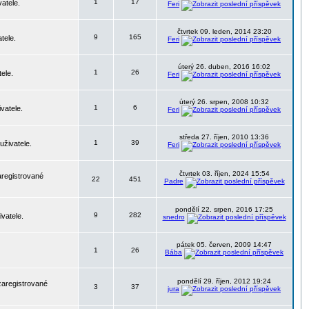
1
17
atele.
Feri
čtvrtek 09. leden, 2014 23:20
9
165
tele.
Feri
úterý 26. duben, 2016 16:02
1
26
ele.
Feri
úterý 26. srpen, 2008 10:32
1
6
vatele.
Feri
středa 27. říjen, 2010 13:36
1
39
uživatele.
Feri
čtvrtek 03. říjen, 2024 15:54
aregistrované
22
451
Padre
pondělí 22. srpen, 2016 17:25
9
282
vatele.
snedro
pátek 05. červen, 2009 14:47
1
26
Bába
pondělí 29. říjen, 2012 19:24
zaregistrované
3
37
jura