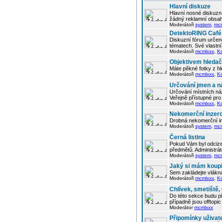
Hlavní diskuze
Hlavní nosné diskuzní
žádný reklamní obsah
Moderátoři
system
,
mc
DetektoRING Café
Diskuzní fórum určené
tématech. Své vlastn
Moderátoři
mcmlxxx
,
K
Objektivem hleda
Máte pěkné fotky z hl
Moderátoři
mcmlxxx
,
K
Určování jmen a n
Určování místních náz
Veřejně přístupné pro 
Moderátoři
mcmlxxx
,
K
Nekomerční inzer
Drobná nekomerční in
Moderátoři
system
,
mc
Černá listina
Pokud Vám byl odcizen
předmětů. Administrá
Moderátoři
system
,
mc
Jaký si mám koupi
Sem zakládejte vlákna
Moderátoři
mcmlxxx
,
K
Chlívek, smetiště
Do této sekce budu p
případně jsou offtop
Moderátor
mcmlxxx
Připomínky uživat