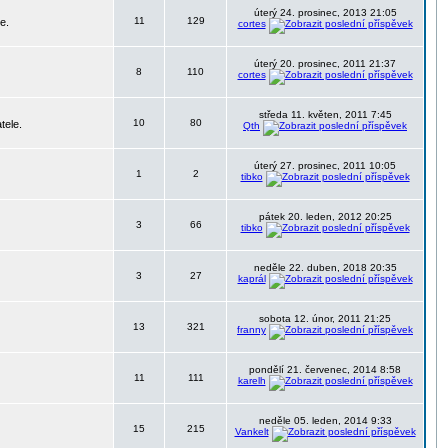
úterý 24. prosinec, 2013 21:05
11
129
e.
cortes
úterý 20. prosinec, 2011 21:37
8
110
cortes
středa 11. květen, 2011 7:45
10
80
tele.
Qth
úterý 27. prosinec, 2011 10:05
1
2
tibko
pátek 20. leden, 2012 20:25
3
66
tibko
neděle 22. duben, 2018 20:35
3
27
kaprál
sobota 12. únor, 2011 21:25
13
321
franny
pondělí 21. červenec, 2014 8:58
11
111
karelh
neděle 05. leden, 2014 9:33
15
215
Vankelt