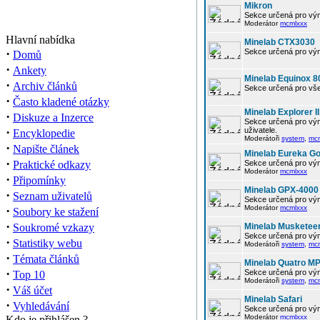
Mikron
Sekce určená pro vým
Moderátor
mcmlxxx
Hlavní nabídka
Minelab CTX3030
·
Sekce určená pro vým
Domů
·
Ankety
Minelab Equinox 8
·
Archiv článků
Sekce určená pro vše
·
Často kladené otázky
Minelab Explorer II
·
Diskuze a Inzerce
Sekce určená pro vým
·
uživatele.
Encyklopedie
Moderátoři
system
,
mc
·
Napište článek
Minelab Eureka Go
·
Praktické odkazy
Sekce určená pro vým
Moderátor
mcmlxxx
·
Připomínky
Minelab GPX-4000
·
Seznam uživatelů
Sekce určená pro vým
·
Moderátor
mcmlxxx
Soubory ke stažení
·
Soukromé vzkazy
Minelab Musketee
Sekce určená pro vým
·
Statistiky webu
Moderátoři
system
,
mc
·
Témata článků
Minelab Quatro M
·
Sekce určená pro vým
Top 10
Moderátoři
system
,
mc
·
Váš účet
Minelab Safari
·
Vyhledávání
Sekce určená pro vým
Moderátor
mcmlxxx
Kdo je přihlášen ?