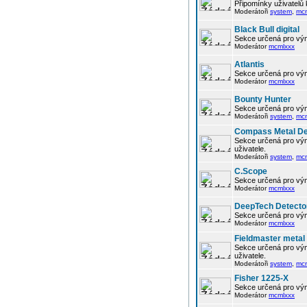
Připomínky uživatelů
Moderátoři
system
,
mc
Black Bull digital
Sekce určená pro vým
Moderátor
mcmlxxx
Atlantis
Sekce určená pro vým
Moderátor
mcmlxxx
Bounty Hunter
Sekce určená pro vým
Moderátoři
system
,
mc
Compass Metal De
Sekce určená pro vým
uživatele.
Moderátoři
system
,
mc
C.Scope
Sekce určená pro vým
Moderátor
mcmlxxx
DeepTech Detecto
Sekce určená pro vým
Moderátor
mcmlxxx
Fieldmaster metal
Sekce určená pro vým
uživatele.
Moderátoři
system
,
mc
Fisher 1225-X
Sekce určená pro vým
Moderátor
mcmlxxx