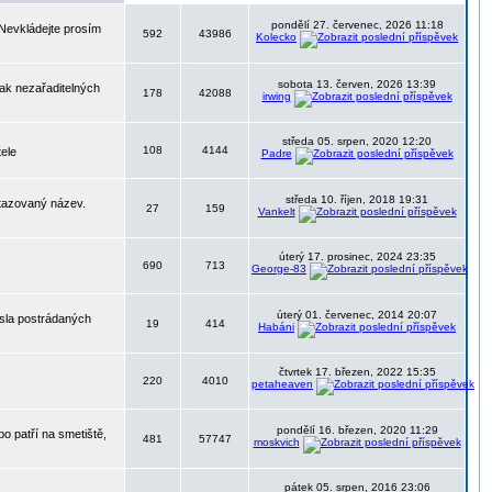
pondělí 27. červenec, 2026 11:18
 Nevkládejte prosím
592
43986
Kolecko
sobota 13. červen, 2026 13:39
nak nezařaditelných
178
42088
irwing
středa 05. srpen, 2020 12:20
108
4144
tele
Padre
středa 10. říjen, 2018 19:31
otazovaný název.
27
159
Vankelt
úterý 17. prosinec, 2024 23:35
690
713
George-83
úterý 01. červenec, 2014 20:07
ísla postrádaných
19
414
Habáni
čtvrtek 17. březen, 2022 15:35
220
4010
petaheaven
pondělí 16. březen, 2020 11:29
o patří na smetiště,
481
57747
moskvich
pátek 05. srpen, 2016 23:06