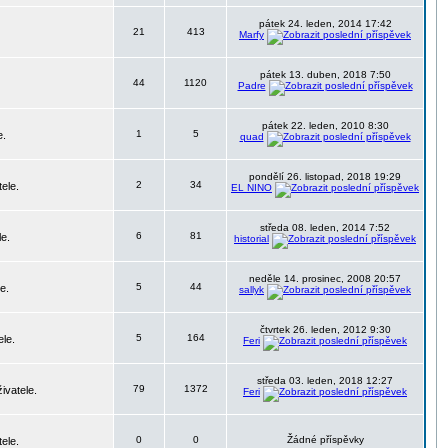
pátek 24. leden, 2014 17:42
21
413
Marfy
pátek 13. duben, 2018 7:50
44
1120
Padre
pátek 22. leden, 2010 8:30
1
5
e.
quad
pondělí 26. listopad, 2018 19:29
2
34
ele.
EL NINO
středa 08. leden, 2014 7:52
6
81
le.
historial
neděle 14. prosinec, 2008 20:57
5
44
e.
sallyk
čtvrtek 26. leden, 2012 9:30
5
164
ele.
Feri
středa 03. leden, 2018 12:27
79
1372
ivatele.
Feri
0
0
Žádné příspěvky
ele.