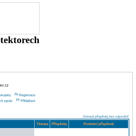
etektorech
tec.cz
skupiny
Registrace
ých zpráv
Přihlášení
Zobrazit příspěvky bez odpovědí
Témata
Příspěvky
Poslední příspěvek