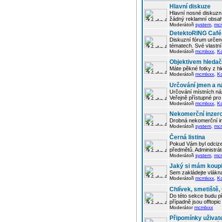
Hlavní diskuze
Hlavní nosné diskuzní
žádný reklamní obsah
Moderátoři
system
,
mc
DetektoRING Café
Diskuzní fórum určené
tématech. Své vlastn
Moderátoři
mcmlxxx
,
K
Objektivem hleda
Máte pěkné fotky z hl
Moderátoři
mcmlxxx
,
K
Určování jmen a n
Určování místních náz
Veřejně přístupné pro 
Moderátoři
mcmlxxx
,
K
Nekomerční inzer
Drobná nekomerční in
Moderátoři
system
,
mc
Černá listina
Pokud Vám byl odcizen
předmětů. Administrá
Moderátoři
system
,
mc
Jaký si mám koupi
Sem zakládejte vlákna
Moderátoři
mcmlxxx
,
K
Chlívek, smetiště
Do této sekce budu p
případně jsou offtop
Moderátor
mcmlxxx
Připomínky uživat