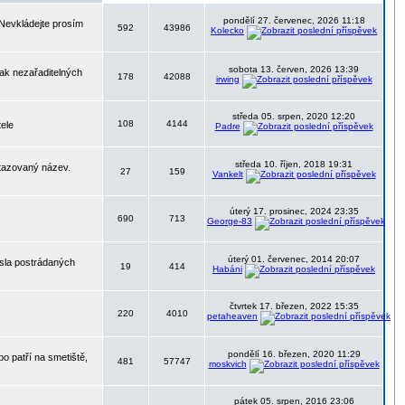
pondělí 27. červenec, 2026 11:18
 Nevkládejte prosím
592
43986
Kolecko
sobota 13. červen, 2026 13:39
nak nezařaditelných
178
42088
irwing
středa 05. srpen, 2020 12:20
108
4144
tele
Padre
středa 10. říjen, 2018 19:31
otazovaný název.
27
159
Vankelt
úterý 17. prosinec, 2024 23:35
690
713
George-83
úterý 01. červenec, 2014 20:07
ísla postrádaných
19
414
Habáni
čtvrtek 17. březen, 2022 15:35
220
4010
petaheaven
pondělí 16. březen, 2020 11:29
o patří na smetiště,
481
57747
moskvich
pátek 05. srpen, 2016 23:06