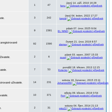
úterý 14. září, 2010 16:28
1
47
fanu
úterý 04. leden, 2022 17:27
3
242
ele.
kaprál
pátek 07. únor, 2025 9:04
9
1581
EL NINO
čtvrtek 21. únor, 2019 8:57
zaregistrované
92
1590
slamax
pátek 03. srpen, 2007 15:33
2
6
živatele.
quad
pondělí 18. březen, 2013 12:15
7
53
atele.
Kolecko
sobota 18. červenec, 2015 15:11
14
231
strované uživatele.
Johanes350
středa 09. březen, 2016 0:54
10
371
vatele.
Feri
sobota 04. říjen, 2014 21:13
2
31
e.
mita22