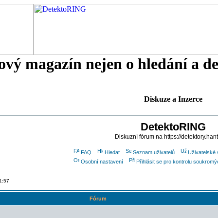
tový magazín nejen o hledání a d
Diskuze a Inzerce
DetektoRING
Diskuzní fórum na https://detektory.han
FAQ
Hledat
Seznam uživatelů
Uživatelské 
Osobní nastavení
Přihlásit se pro kontrolu soukrom
1:57
Fórum