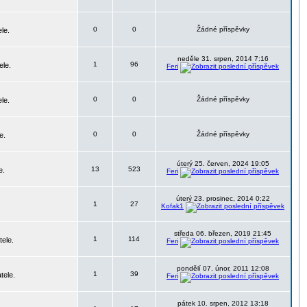
0
0
Žádné příspěvky
le.
neděle 31. srpen, 2014 7:16
1
96
ele.
Feri
0
0
Žádné příspěvky
le.
0
0
Žádné příspěvky
e.
úterý 25. červen, 2024 19:05
13
523
e.
Feri
úterý 23. prosinec, 2014 0:22
1
27
Kofak1
středa 06. březen, 2019 21:45
1
114
tele.
Feri
pondělí 07. únor, 2011 12:08
1
39
tele.
Feri
pátek 10. srpen, 2012 13:18