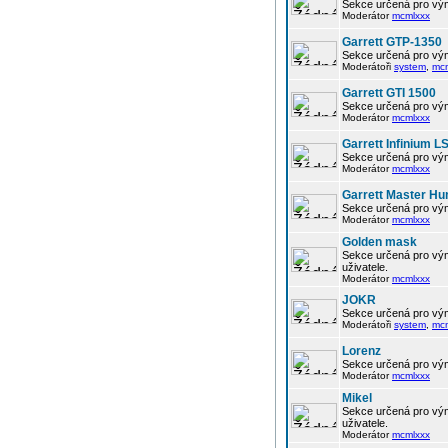
Sekce určená pro vým
Moderátor
mcmlxxx
Garrett GTP-1350
Sekce určená pro vým
Moderátoři
system
,
mc
Garrett GTI 1500
Sekce určená pro vým
Moderátor
mcmlxxx
Garrett Infinium L
Sekce určená pro vým
Moderátor
mcmlxxx
Garrett Master Hu
Sekce určená pro vým
Moderátor
mcmlxxx
Golden mask
Sekce určená pro vým
uživatele.
Moderátor
mcmlxxx
JOKR
Sekce určená pro vým
Moderátoři
system
,
mc
Lorenz
Sekce určená pro vým
Moderátor
mcmlxxx
Mikel
Sekce určená pro vým
uživatele.
Moderátor
mcmlxxx