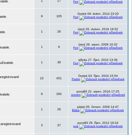
1
17
atele.
Feri
čtvrtek 09. leden, 2014 23:20
9
165
tele.
Feri
úterý 26. duben, 2016 16:02
1
26
ele.
Feri
úterý 26. srpen, 2008 10:32
1
6
vatele.
Feri
středa 27. říjen, 2010 13:36
1
39
uživatele.
Feri
čtvrtek 03. říjen, 2024 15:54
aregistrované
22
451
Padre
pondělí 22. srpen, 2016 17:25
9
282
vatele.
snedro
pátek 05. červen, 2009 14:47
1
26
Bába
pondělí 29. říjen, 2012 19:24
zaregistrované
3
37
jura