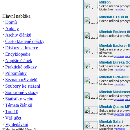
Mikron
Sekce určená pro vým
Moderátor
mcmlxxx
Hlavní nabídka
Minelab CTX3030
·
Sekce určená pro vým
Domů
·
Ankety
Minelab Equinox 8
·
Archiv článků
Sekce určená pro vše
·
Často kladené otázky
Minelab Explorer II
·
Diskuze a Inzerce
Sekce určená pro vým
·
uživatele.
Encyklopedie
Moderátoři
system
,
mc
·
Napište článek
Minelab Eureka Go
·
Praktické odkazy
Sekce určená pro vým
Moderátor
mcmlxxx
·
Připomínky
Minelab GPX-4000
·
Seznam uživatelů
Sekce určená pro vým
·
Moderátor
mcmlxxx
Soubory ke stažení
·
Soukromé vzkazy
Minelab Musketee
Sekce určená pro vým
·
Statistiky webu
Moderátoři
system
,
mc
·
Témata článků
Minelab Quatro M
·
Sekce určená pro vým
Top 10
Moderátoři
system
,
mc
·
Váš účet
Minelab Safari
·
Vyhledávání
Sekce určená pro vým
Moderátor
mcmlxxx
Kdo je přihlášen ?