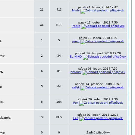
pátek 24. leden, 2014 17:42
21
413
Marfy
pátek 13. duben, 2018 7:50
44
1120
Padre
pátek 22. leden, 2010 8:30
1
5
e.
quad
pondělí 26. listopad, 2018 19:29
2
34
ele.
EL NINO
středa 08. leden, 2014 7:52
6
81
le.
historial
neděle 14. prosinec, 2008 20:57
5
44
e.
sallyk
čtvrtek 26. leden, 2012 9:30
5
164
ele.
Feri
středa 03. leden, 2018 12:27
79
1372
ivatele.
Feri
0
0
Žádné příspěvky
ele.