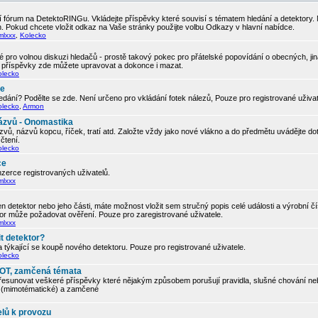
 fórum na DetektoRINGu. Vkládejte příspěvky které souvisí s tématem hledání a detektory.
. Pokud chcete vložit odkaz na Vaše stránky použijte volbu Odkazy v hlavní nabídce.
mlxxx
,
Kolecko
 pro volnou diskuzi hledačů - prostě takový pokec pro přátelské popovídání o obecných, ji
í příspěvky zde můžete upravovat a dokonce i mazat.
olecko
če
edání? Podělte se zde. Není určeno pro vkládání fotek nálezů, Pouze pro registrované uživa
olecko
,
Armon
ázvů - Onomastika
vů, názvů kopcu, říček, tratí atd. Založte vždy jako nové vlákno a do předmětu uvádějte d
čtení.
olecko
ce
zerce registrovaných uživatelů.
mlxxx
 detektor nebo jeho části, máte možnost vložit sem stručný popis celé události a výrobní č
tor může požadovat ověření. Pouze pro zaregistrované uživatele.
mlxxx
t detektor?
 týkající se koupě nového detektoru. Pouze pro registrované uživatele.
olecko
, OT, zamčená témata
řesunovat veškeré příspěvky které nějakým způsobem porušují pravidla, slušné chování neb
ic (mimotématické) a zamčené
elů k provozu