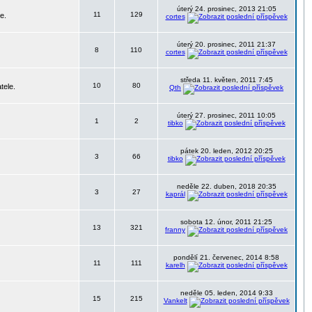
úterý 24. prosinec, 2013 21:05
11
129
e.
cortes
úterý 20. prosinec, 2011 21:37
8
110
cortes
středa 11. květen, 2011 7:45
10
80
tele.
Qth
úterý 27. prosinec, 2011 10:05
1
2
tibko
pátek 20. leden, 2012 20:25
3
66
tibko
neděle 22. duben, 2018 20:35
3
27
kaprál
sobota 12. únor, 2011 21:25
13
321
franny
pondělí 21. červenec, 2014 8:58
11
111
karelh
neděle 05. leden, 2014 9:33
15
215
Vankelt