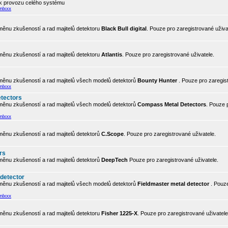
 k provozu celého systému
mlxxx
ěnu zkušeností a rad majitelů detektoru
Black Bull digital
. Pouze pro zaregistrované uživa
ěnu zkušeností a rad majitelů detektoru
Atlantis
. Pouze pro zaregistrované uživatele.
ěnu zkušeností a rad majitelů všech modelů detektorů
Bounty Hunter
. Pouze pro zaregis
mlxxx
tectors
ěnu zkušeností a rad majitelů všech modelů detektorů
Compass Metal Detectors
. Pouze 
mlxxx
ěnu zkušeností a rad majitelů detektorů
C.Scope
. Pouze pro zaregistrované uživatele.
rs
ěnu zkušeností a rad majitelů detektorů
DeepTech
Pouze pro zaregistrované uživatele.
 detector
ěnu zkušeností a rad majitelů všech modelů detektorů
Fieldmaster metal detector
. Pouze
mlxxx
ěnu zkušeností a rad majitelů detektoru
Fisher 1225-X
. Pouze pro zaregistrované uživatele