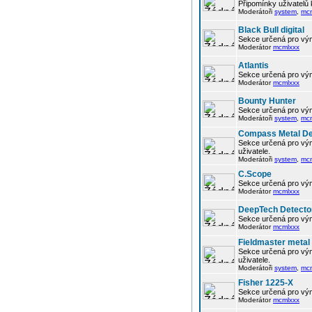
Připomínky uživatelů
Moderátoři
system
,
mc
Black Bull digital
Sekce určená pro vým
Moderátor
mcmlxxx
Atlantis
Sekce určená pro vým
Moderátor
mcmlxxx
Bounty Hunter
Sekce určená pro vým
Moderátoři
system
,
mc
Compass Metal De
Sekce určená pro vým
uživatele.
Moderátoři
system
,
mc
C.Scope
Sekce určená pro vým
Moderátor
mcmlxxx
DeepTech Detecto
Sekce určená pro vým
Moderátor
mcmlxxx
Fieldmaster metal
Sekce určená pro vým
uživatele.
Moderátoři
system
,
mc
Fisher 1225-X
Sekce určená pro vým
Moderátor
mcmlxxx