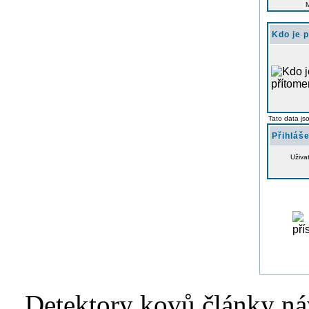
Kdo je 
Tato data js
Přihláše
Uživa
Detektory kovů články náv