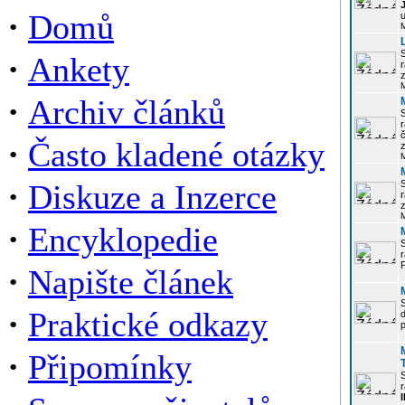
·
Domů
u
·
Ankety
r
z
·
Archiv článků
r
·
Často kladené otázky
z
·
Diskuze a Inzerce
r
z
·
Encyklopedie
P
·
Napište článek
·
Praktické odkazy
p
·
Připomínky
r
I