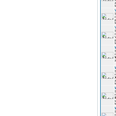
z
r
p
r
p
r
z
r
z
r
u
r