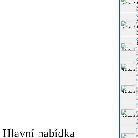
u
r
u
r
P
r
r
u
r
z
Hlavní nabídka
r