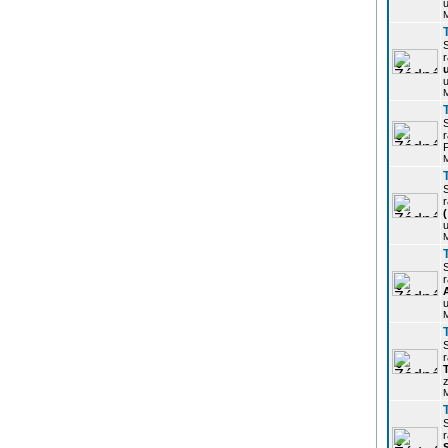
u
r
u
r
P
r
u
r
u
r
z
r