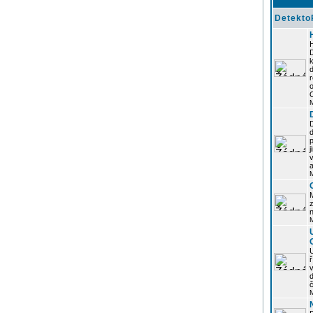
Detekto
k
d
j
z
n
ř
č