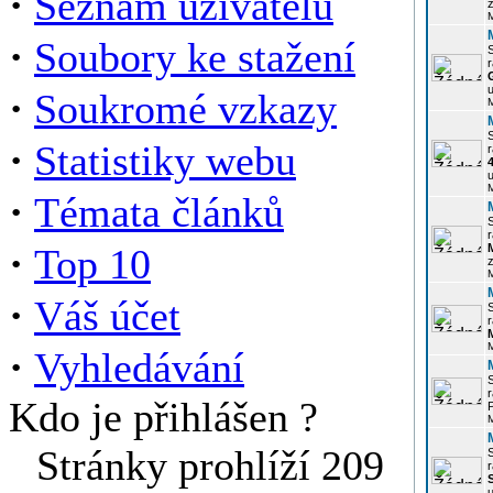
·
Seznam uživatelů
z
·
Soubory ke stažení
r
u
·
Soukromé vzkazy
·
Statistiky webu
r
u
·
Témata článků
r
·
Top 10
z
·
Váš účet
r
·
Vyhledávání
r
Kdo je přihlášen ?
P
Stránky prohlíží 209
r
u