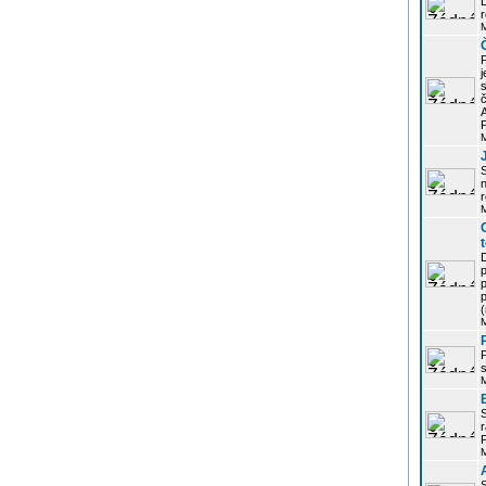
r
j
s
P
S
r
p
p
r
P