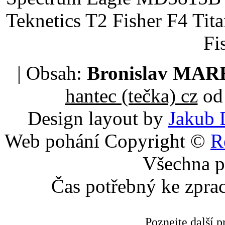
Teknetics T2 Fisher F4 Tit
Fi
| Obsah:
Bronislav MA
hantec (tečka) cz
od 
Design layout by
Jakub 
Web pohání Copyright ©
R
Všechna p
Čas potřebný ke zpra
Poznejte další