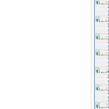
r
P
r
u
r
P
r
P
r
u
r
P
r