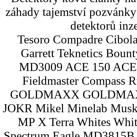
záhady tajemství pozvánky
detektorů inz
Tesoro Compadre Cibola
Garrett Teknetics Boun
MD3009 ACE 150 ACE 
Fieldmaster Compass 
GOLDMAXX GOLDMAXX P
JOKR Mikel Minelab Muske
MP X Terra Whites Wh
Spectrum Eagle MD3815B 