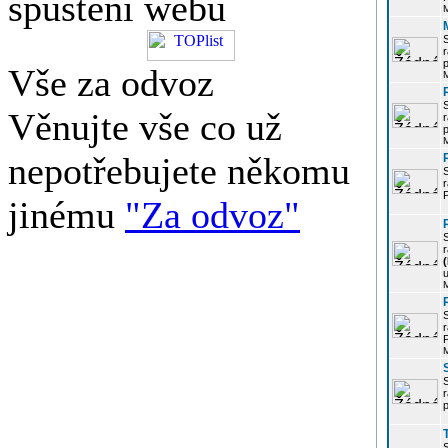
spuštění webu
r
p
Vše za odvoz
Věnujte vše co už
r
p
nepotřebujete někomu
r
P
jinému
"Za odvoz"
r
u
r
P
r
p