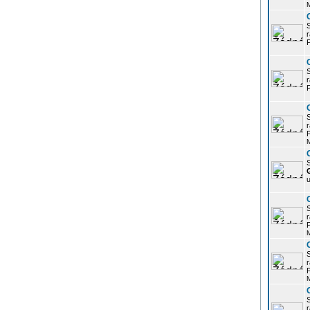
r
P
r
P
r
P
S
u
r
P
r
P
r