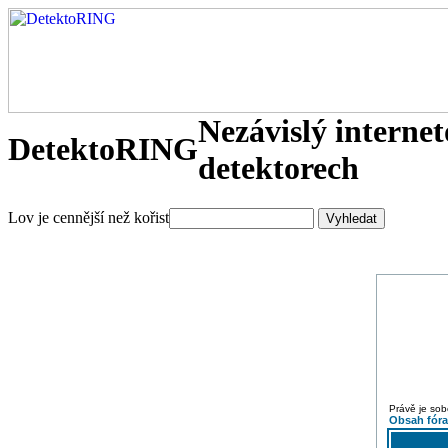
Nezávislý interne
DetektoRING
detektorech
Lov je cennější než kořist
Právě je sob
Obsah fór