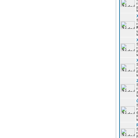
r
p
r
u
r
P
r
P
r
z
d
P
r
P