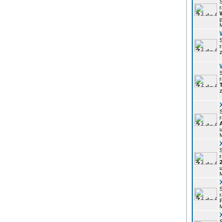
r
p
z
r
z
r
u
r
u
r
P