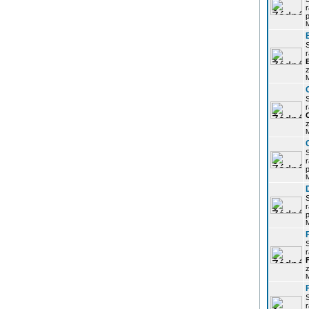
r
p
r
z
r
z
r
p
r
p
r
z
r