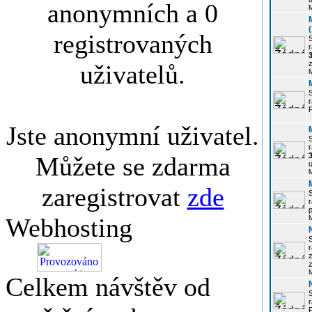
anonymních a 0
registrovaných
r
3
z
uživatelů.
r
Jste anonymní uživatel.
r
Můžete se zdarma
u
zaregistrovat
zde
r
p
Webhosting
r
z
Celkem návštěv od
P