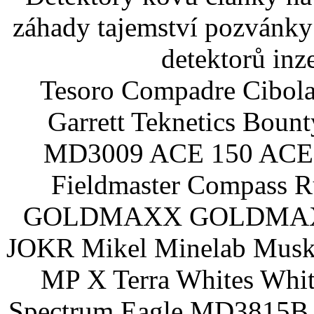
záhady tajemství pozvánky
detektorů inz
Tesoro Compadre Cibola
Garrett Teknetics Boun
MD3009 ACE 150 ACE 
Fieldmaster Compass 
GOLDMAXX GOLDMAXX P
JOKR Mikel Minelab Muske
MP X Terra Whites Wh
Spectrum Eagle MD3815B 