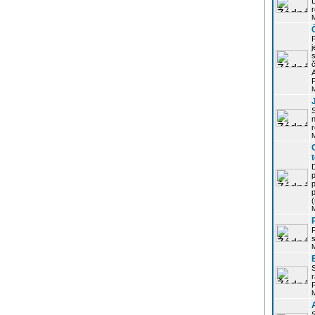
r
j
s
P
S
r
p
p
r
P