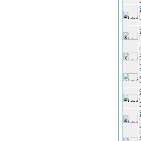
r
P
r
P
r
P
S
u
r
P
r
P
r