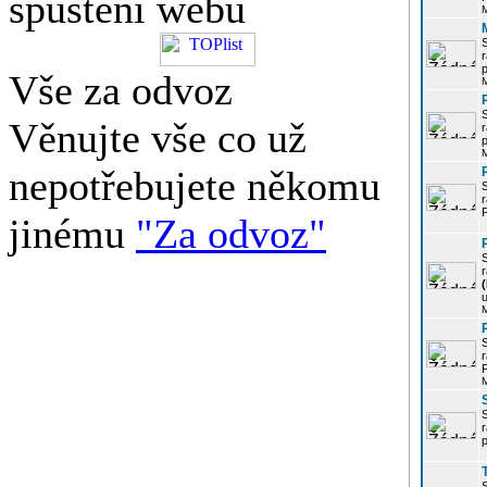
spuštění webu
r
p
Vše za odvoz
Věnujte vše co už
r
p
nepotřebujete někomu
r
P
jinému
"Za odvoz"
r
u
r
P
r
p