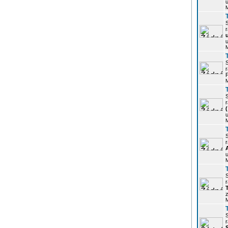
u
r
u
r
P
r
u
r
u
r
z
r