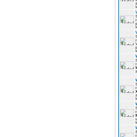
z
r
p
r
p
r
z
r
z
r
u
r