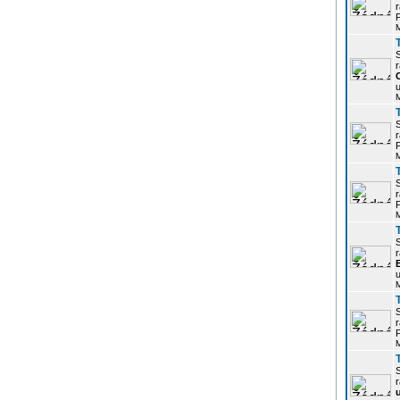
r
P
r
u
r
P
r
P
r
u
r
P
r