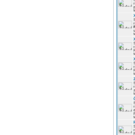
r
p
r
u
r
P
r
P
r
z
d
P
r
P