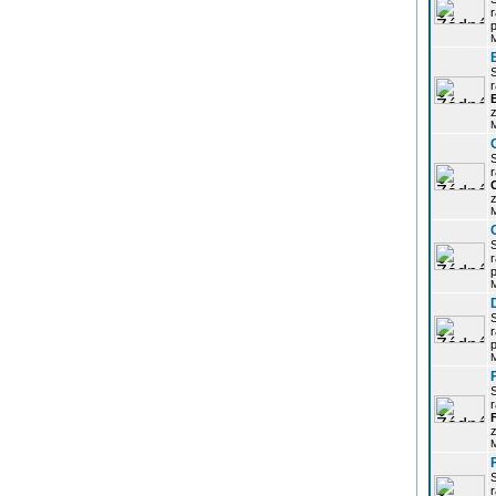
r
p
r
z
r
z
r
p
r
p
r
z
r