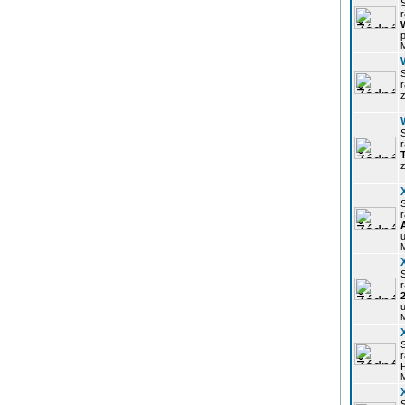
r
p
z
r
z
r
u
r
u
r
P