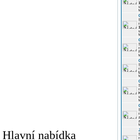
u
r
u
r
P
r
r
u
r
z
Hlavní nabídka
r