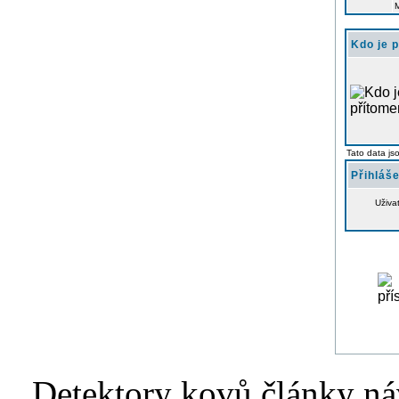
Kdo je 
Tato data js
Přihláše
Uživa
Detektory kovů články náv