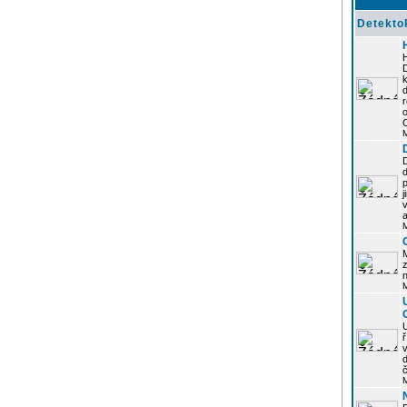
Detekto
k
d
j
z
n
ř
č