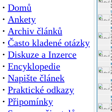
·
Domů
u
·
Ankety
r
z
·
Archiv článků
r
·
Často kladené otázky
z
·
Diskuze a Inzerce
r
z
·
Encyklopedie
P
·
Napište článek
·
Praktické odkazy
p
·
Připomínky
r
I