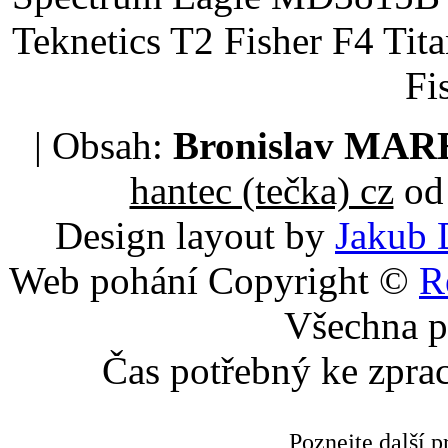
Teknetics T2 Fisher F4 Tit
Fi
| Obsah:
Bronislav MA
hantec (tečka) cz
od 
Design layout by
Jakub 
Web pohání Copyright ©
R
Všechna p
Čas potřebný ke zpra
Poznejte další