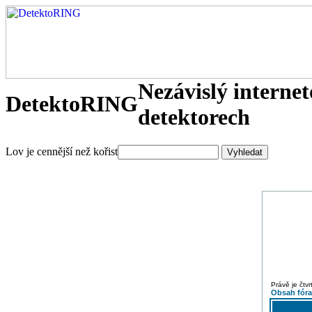
Nezávislý interne
DetektoRING
detektorech
Lov je cennější než kořist
Právě je čtv
Obsah fór