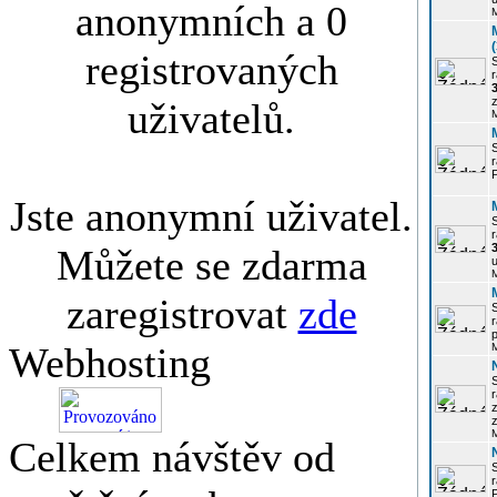
anonymních a 0
registrovaných
r
3
z
uživatelů.
r
Jste anonymní uživatel.
r
Můžete se zdarma
u
zaregistrovat
zde
r
p
Webhosting
r
z
Celkem návštěv od
P