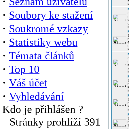
·
Seznam uživatelů
z
·
Soubory ke stažení
r
u
·
Soukromé vzkazy
·
Statistiky webu
r
u
·
Témata článků
r
·
Top 10
z
·
Váš účet
r
·
Vyhledávání
r
Kdo je přihlášen ?
P
Stránky prohlíží 391
r
u