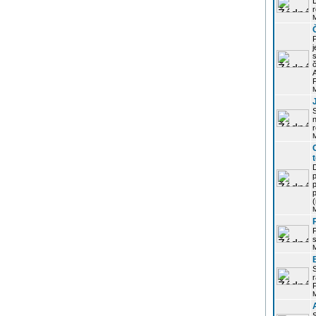
r
j
s
P
S
r
p
p
r
P