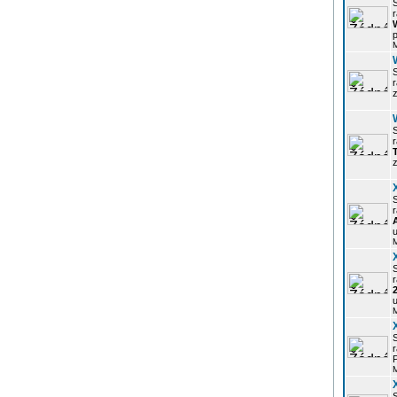
r
p
z
r
z
r
u
r
u
r
P