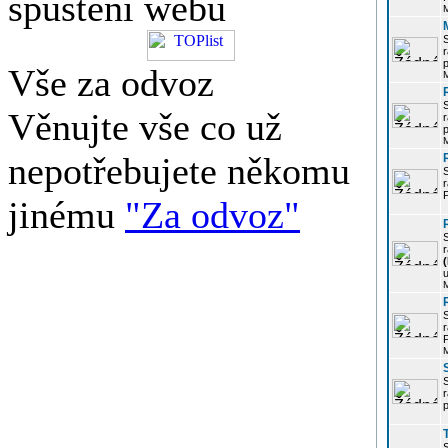
spuštění webu
r
p
Vše za odvoz
Věnujte vše co už
r
p
nepotřebujete někomu
r
P
jinému
"Za odvoz"
r
u
r
P
r
p