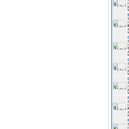
r
p
r
z
r
z
r
p
r
p
r
z
r