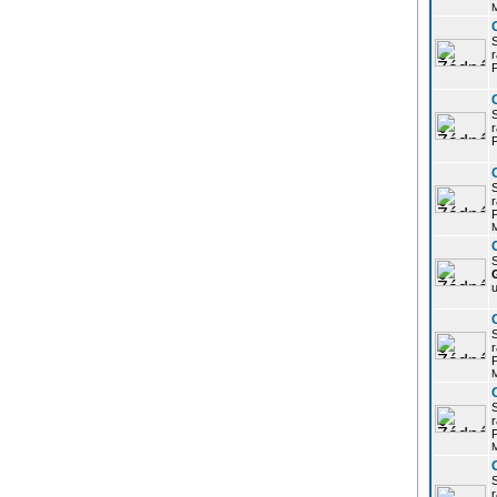
r
P
r
P
r
P
S
u
r
P
r
P
r