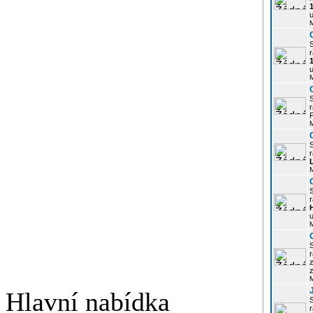
u
r
u
r
P
r
r
u
r
z
Hlavní nabídka
r