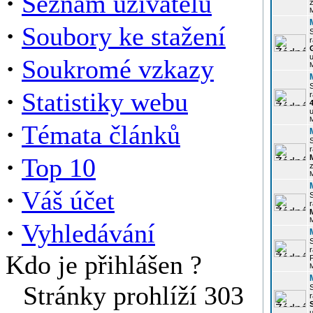
·
Seznam uživatelů
z
·
Soubory ke stažení
r
u
·
Soukromé vzkazy
·
Statistiky webu
r
u
·
Témata článků
r
·
Top 10
z
·
Váš účet
r
·
Vyhledávání
r
Kdo je přihlášen ?
P
Stránky prohlíží 303
r
u