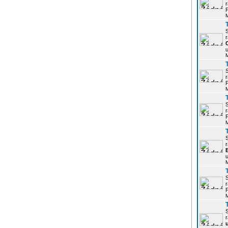
r
P
r
u
r
P
r
P
r
u
r
P
r