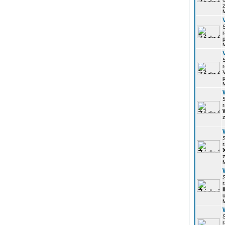
z
r
p
r
p
r
z
r
z
r
u
r