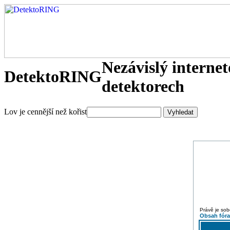
Nezávislý interne
DetektoRING
detektorech
Lov je cennější než kořist
Právě je sob
Obsah fór