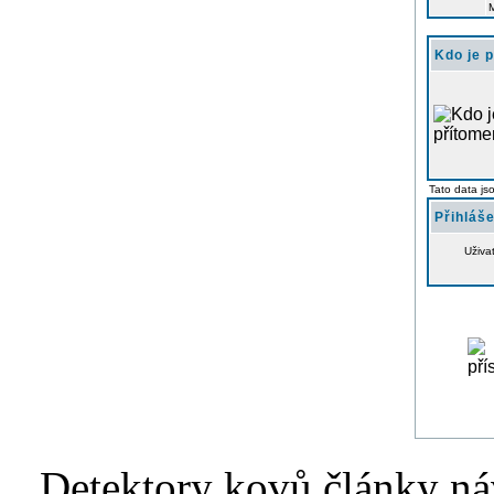
Kdo je 
Tato data js
Přihláše
Uživa
Detektory kovů články náv