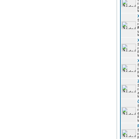
r
p
r
u
r
P
r
P
r
z
d
P
r
P