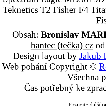
Teknetics T2 Fisher F4 Tit
Fi
| Obsah:
Bronislav MA
hantec (tečka) cz
od 
Design layout by
Jakub 
Web pohání Copyright ©
R
Všechna p
Čas potřebný ke zpra
Poznejte další