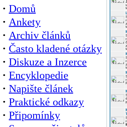
·
Domů
u
·
Ankety
r
z
·
Archiv článků
r
·
Často kladené otázky
z
·
Diskuze a Inzerce
r
z
·
Encyklopedie
P
·
Napište článek
·
Praktické odkazy
p
·
Připomínky
r
I