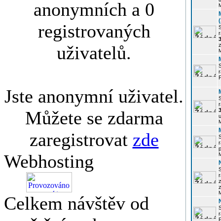
anonymních a 0
registrovaných
r
3
z
uživatelů.
r
Jste anonymní uživatel.
r
Můžete se zdarma
u
zaregistrovat
zde
r
p
Webhosting
r
z
Celkem návštěv od
P