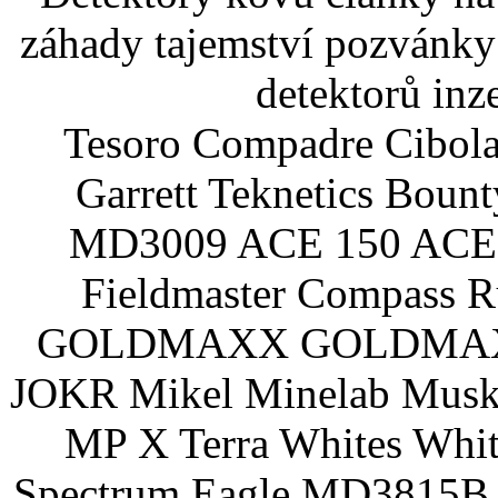
záhady tajemství pozvánky
detektorů inz
Tesoro Compadre Cibola
Garrett Teknetics Boun
MD3009 ACE 150 ACE 
Fieldmaster Compass 
GOLDMAXX GOLDMAXX P
JOKR Mikel Minelab Muske
MP X Terra Whites Wh
Spectrum Eagle MD3815B 