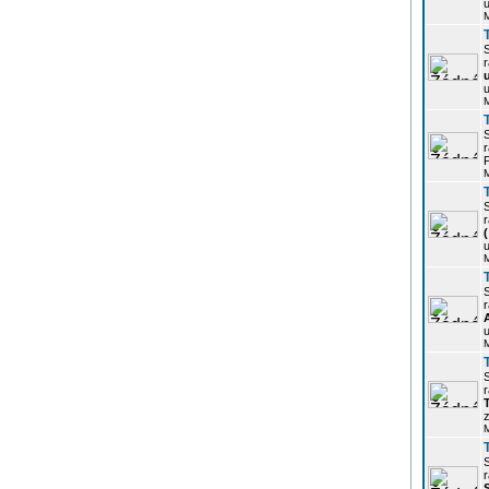
u
r
u
r
P
r
u
r
u
r
z
r