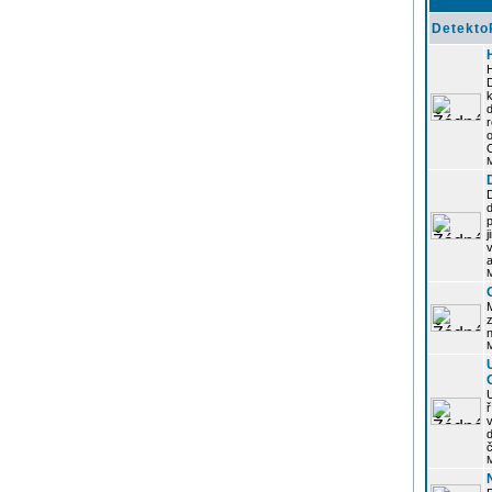
Detekto
k
d
j
z
n
ř
č