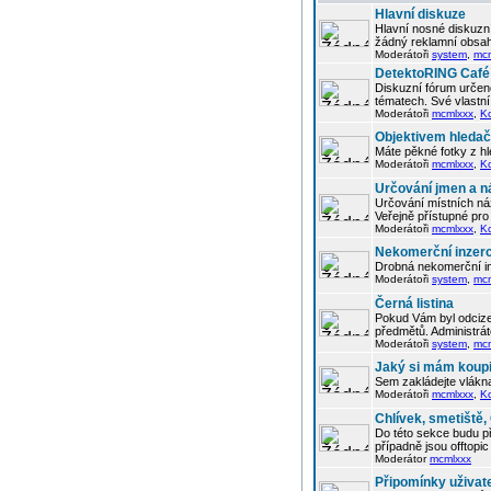
Hlavní diskuze
Hlavní nosné diskuzní
žádný reklamní obsah
Moderátoři
system
,
mc
DetektoRING Café
Diskuzní fórum určené
tématech. Své vlastn
Moderátoři
mcmlxxx
,
K
Objektivem hleda
Máte pěkné fotky z hl
Moderátoři
mcmlxxx
,
K
Určování jmen a n
Určování místních náz
Veřejně přístupné pro 
Moderátoři
mcmlxxx
,
K
Nekomerční inzer
Drobná nekomerční in
Moderátoři
system
,
mc
Černá listina
Pokud Vám byl odcizen
předmětů. Administrá
Moderátoři
system
,
mc
Jaký si mám koupi
Sem zakládejte vlákna
Moderátoři
mcmlxxx
,
K
Chlívek, smetiště
Do této sekce budu p
případně jsou offtop
Moderátor
mcmlxxx
Připomínky uživat