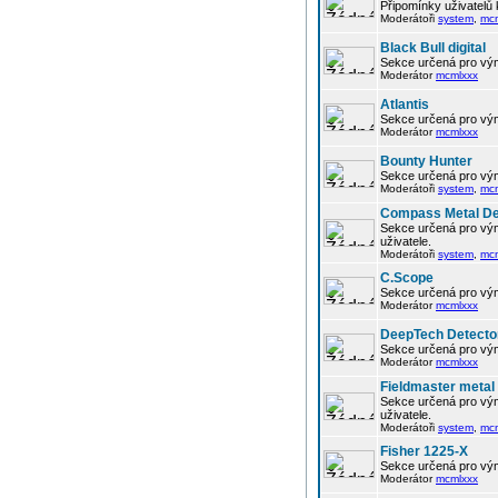
Připomínky uživatelů
Moderátoři
system
,
mc
Black Bull digital
Sekce určená pro vým
Moderátor
mcmlxxx
Atlantis
Sekce určená pro vým
Moderátor
mcmlxxx
Bounty Hunter
Sekce určená pro vým
Moderátoři
system
,
mc
Compass Metal De
Sekce určená pro vým
uživatele.
Moderátoři
system
,
mc
C.Scope
Sekce určená pro vým
Moderátor
mcmlxxx
DeepTech Detecto
Sekce určená pro vým
Moderátor
mcmlxxx
Fieldmaster metal
Sekce určená pro vým
uživatele.
Moderátoři
system
,
mc
Fisher 1225-X
Sekce určená pro vým
Moderátor
mcmlxxx