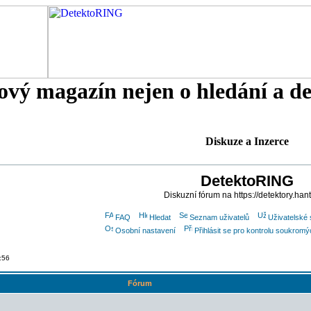
tový magazín nejen o hledání a d
Diskuze a Inzerce
DetektoRING
Diskuzní fórum na https://detektory.han
FAQ
Hledat
Seznam uživatelů
Uživatelské 
Osobní nastavení
Přihlásit se pro kontrolu soukrom
:56
Fórum