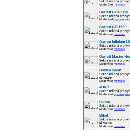
Sekce určená pro vým
Moderátor
mcmlxxx
Garrett GTP-1350
Sekce určená pro vým
Moderátoři
system
,
mc
Garrett GTI 1500
Sekce určená pro vým
Moderátor
mcmlxxx
Garrett Infinium L
Sekce určená pro vým
Moderátor
mcmlxxx
Garrett Master Hu
Sekce určená pro vým
Moderátor
mcmlxxx
Golden mask
Sekce určená pro vým
uživatele.
Moderátor
mcmlxxx
JOKR
Sekce určená pro vým
Moderátoři
system
,
mc
Lorenz
Sekce určená pro vým
Moderátor
mcmlxxx
Mikel
Sekce určená pro vým
uživatele.
Moderátor
mcmlxxx