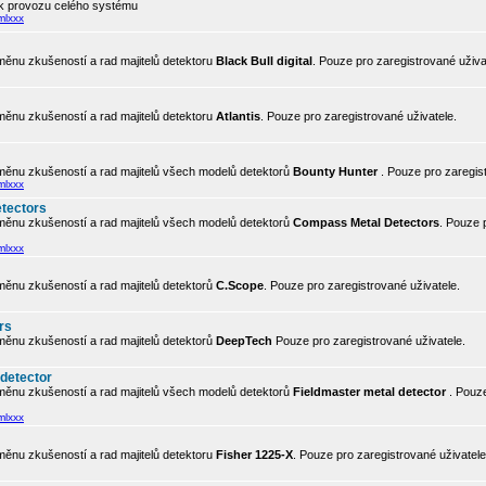
 k provozu celého systému
mlxxx
ěnu zkušeností a rad majitelů detektoru
Black Bull digital
. Pouze pro zaregistrované uživa
ěnu zkušeností a rad majitelů detektoru
Atlantis
. Pouze pro zaregistrované uživatele.
ěnu zkušeností a rad majitelů všech modelů detektorů
Bounty Hunter
. Pouze pro zaregis
mlxxx
tectors
ěnu zkušeností a rad majitelů všech modelů detektorů
Compass Metal Detectors
. Pouze 
mlxxx
ěnu zkušeností a rad majitelů detektorů
C.Scope
. Pouze pro zaregistrované uživatele.
rs
ěnu zkušeností a rad majitelů detektorů
DeepTech
Pouze pro zaregistrované uživatele.
 detector
ěnu zkušeností a rad majitelů všech modelů detektorů
Fieldmaster metal detector
. Pouze
mlxxx
ěnu zkušeností a rad majitelů detektoru
Fisher 1225-X
. Pouze pro zaregistrované uživatele