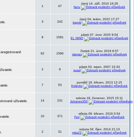
úterý 14. září, 2010 16:28
1
47
fanu
úterý 04. leden, 2022 17:27
3
242
ele.
kaprál
pátek 07. únor, 2025 9:04
9
1581
EL NINO
čtvrtek 21. únor, 2019 8:57
zaregistrované
92
1590
slamax
pátek 03. srpen, 2007 15:33
2
6
živatele.
quad
pondělí 18. březen, 2013 12:15
7
53
atele.
Kolecko
sobota 18. červenec, 2015 15:11
14
231
strované uživatele.
Johanes350
středa 09. březen, 2016 0:54
10
371
vatele.
Feri
sobota 04. říjen, 2014 21:13
2
31
e.
mita22