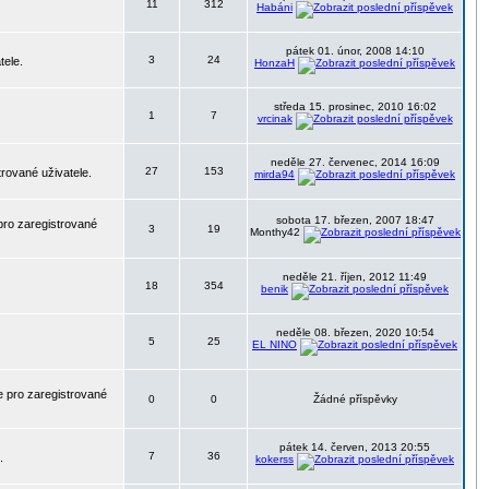
11
312
Habáni
pátek 01. únor, 2008 14:10
3
24
tele.
HonzaH
středa 15. prosinec, 2010 16:02
1
7
vrcinak
neděle 27. červenec, 2014 16:09
27
153
trované uživatele.
mirda94
sobota 17. březen, 2007 18:47
pro zaregistrované
3
19
Monthy42
neděle 21. říjen, 2012 11:49
18
354
benik
neděle 08. březen, 2020 10:54
5
25
EL NINO
 pro zaregistrované
0
0
Žádné příspěvky
pátek 14. červen, 2013 20:55
7
36
.
kokerss