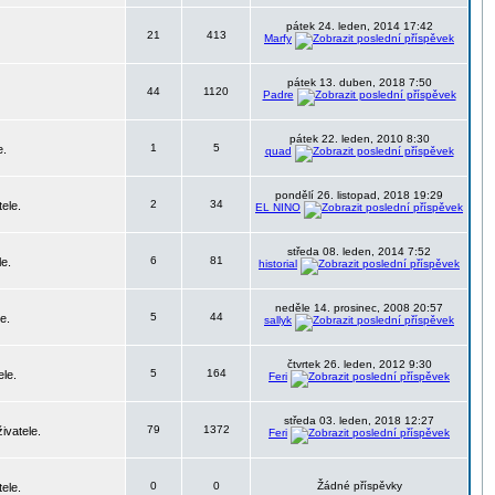
pátek 24. leden, 2014 17:42
21
413
Marfy
pátek 13. duben, 2018 7:50
44
1120
Padre
pátek 22. leden, 2010 8:30
1
5
e.
quad
pondělí 26. listopad, 2018 19:29
2
34
ele.
EL NINO
středa 08. leden, 2014 7:52
6
81
le.
historial
neděle 14. prosinec, 2008 20:57
5
44
e.
sallyk
čtvrtek 26. leden, 2012 9:30
5
164
ele.
Feri
středa 03. leden, 2018 12:27
79
1372
ivatele.
Feri
0
0
Žádné příspěvky
ele.