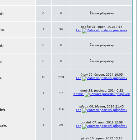
0
0
Žádné příspěvky
le.
neděle 31. srpen, 2014 7:16
1
96
ele.
Feri
0
0
Žádné příspěvky
le.
0
0
Žádné příspěvky
e.
úterý 25. červen, 2024 19:05
13
523
e.
Feri
úterý 23. prosinec, 2014 0:22
1
27
Kofak1
středa 06. březen, 2019 21:45
1
114
tele.
Feri
pondělí 07. únor, 2011 12:08
1
39
tele.
Feri
pátek 10. srpen, 2012 13:18