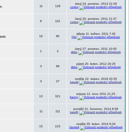
úterý 24. prosinec, 2013 21:05
11
129
e.
cortes
úterý 20. prosinec, 2011 21:37
8
110
cortes
středa 11. květen, 2011 7:45
10
80
tele.
Qth
úterý 27. prosinec, 2011 10:05
1
2
tibko
pátek 20. leden, 2012 20:25
3
66
tibko
neděle 22. duben, 2018 20:35
3
27
kaprál
sobota 12. únor, 2011 21:25
13
321
franny
pondělí 21. červenec, 2014 8:58
11
111
karelh
neděle 05. leden, 2014 9:33
15
215
Vankelt