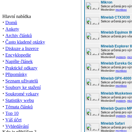
Mikron
Sekce určená pro vým
Moderátor
mcmlxxx
Hlavní nabídka
Minelab CTX3030
·
Sekce určená pro vým
Domů
·
Ankety
Minelab Equinox 8
·
Archiv článků
Sekce určená pro vše
·
Často kladené otázky
Minelab Explorer II
·
Diskuze a Inzerce
Sekce určená pro vým
·
uživatele.
Encyklopedie
Moderátoři
system
,
mc
·
Napište článek
Minelab Eureka Go
·
Praktické odkazy
Sekce určená pro vým
Moderátor
mcmlxxx
·
Připomínky
Minelab GPX-4000
·
Seznam uživatelů
Sekce určená pro vým
·
Moderátor
mcmlxxx
Soubory ke stažení
·
Soukromé vzkazy
Minelab Musketee
Sekce určená pro vým
·
Statistiky webu
Moderátoři
system
,
mc
·
Témata článků
Minelab Quatro M
·
Sekce určená pro vým
Top 10
Moderátoři
system
,
mc
·
Váš účet
Minelab Safari
·
Vyhledávání
Sekce určená pro vým
Moderátor
mcmlxxx
Kdo je přihlášen ?