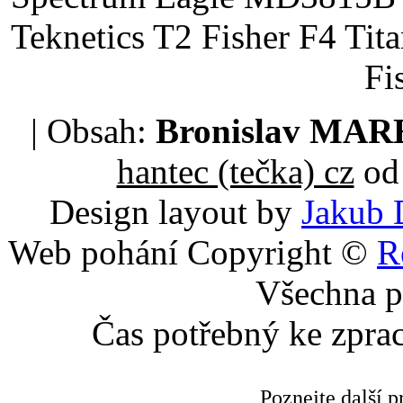
Teknetics T2 Fisher F4 Tit
Fi
| Obsah:
Bronislav MA
hantec (tečka) cz
od 
Design layout by
Jakub 
Web pohání Copyright ©
R
Všechna p
Čas potřebný ke zpra
Poznejte další