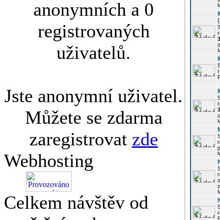
anonymních a 0
registrovaných
r
3
z
uživatelů.
r
Jste anonymní uživatel.
r
Můžete se zdarma
u
zaregistrovat
zde
r
p
Webhosting
r
z
Celkem návštěv od
P