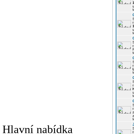
u
r
u
r
P
r
r
u
r
z
Hlavní nabídka
r