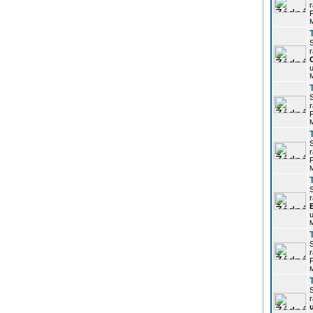
r
P
r
u
r
P
r
P
r
u
r
P
r