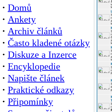
·
Domů
u
·
Ankety
r
z
·
Archiv článků
r
·
Často kladené otázky
z
·
Diskuze a Inzerce
r
z
·
Encyklopedie
P
·
Napište článek
·
Praktické odkazy
p
·
Připomínky
r
I