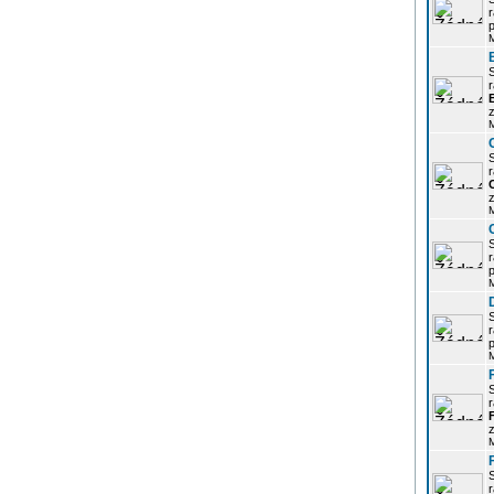
r
p
r
z
r
z
r
p
r
p
r
z
r