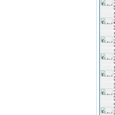
r
p
r
u
r
P
r
P
r
z
d
P
r
P