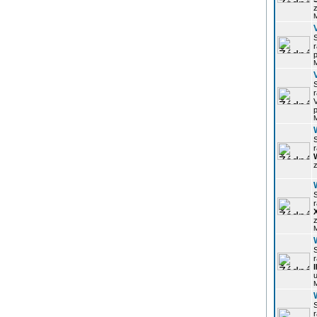
z
r
p
r
p
r
z
r
z
r
u
r