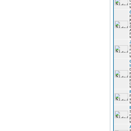
r
j
s
P
S
r
p
p
r
P