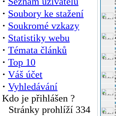
·
Seznam uživatelů
z
·
Soubory ke stažení
r
u
·
Soukromé vzkazy
·
Statistiky webu
r
u
·
Témata článků
r
·
Top 10
z
·
Váš účet
r
·
Vyhledávání
r
Kdo je přihlášen ?
P
Stránky prohlíží 334
r
u