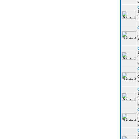
r
P
r
P
r
P
S
u
r
P
r
P
r