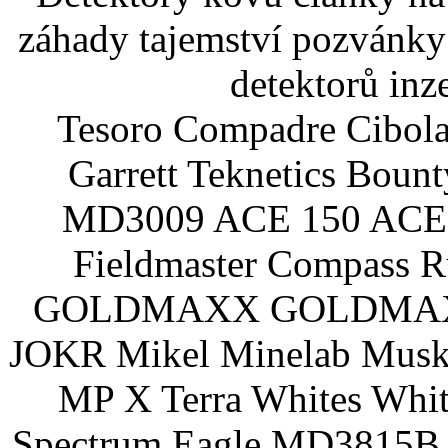
záhady tajemství pozvánky
detektorů inz
Tesoro Compadre Cibola
Garrett Teknetics Boun
MD3009 ACE 150 ACE 
Fieldmaster Compass 
GOLDMAXX GOLDMAXX P
JOKR Mikel Minelab Muske
MP X Terra Whites Wh
Spectrum Eagle MD3815B 