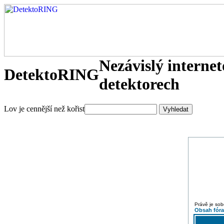
Nezávislý interne
DetektoRING
detektorech
Lov je cennější než kořist
Právě je sob
Obsah fór