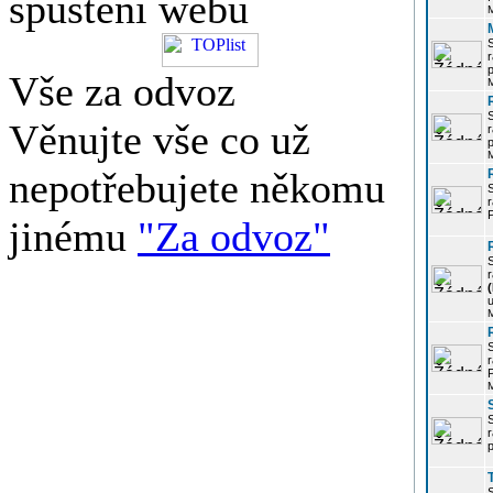
spuštění webu
r
p
Vše za odvoz
Věnujte vše co už
r
p
nepotřebujete někomu
r
P
jinému
"Za odvoz"
r
u
r
P
r
p