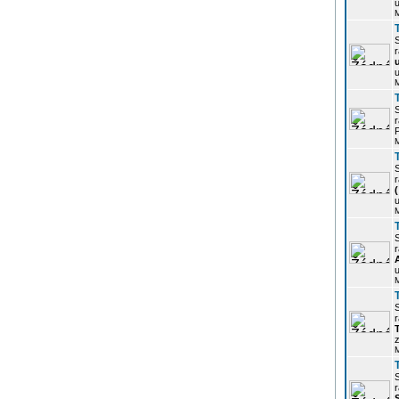
u
r
u
r
P
r
u
r
u
r
z
r