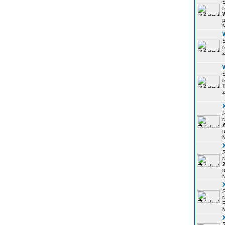
r
p
z
r
z
r
u
r
u
r
P