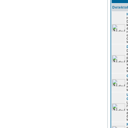
Detekto
k
d
j
z
n
ř
č