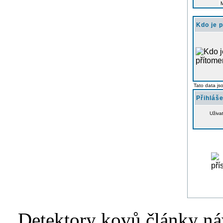
Kdo je 
Tato data js
Přihláše
Uživa
Detektory kovů články náv