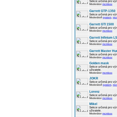
Sekce určená pro vým
Moderátor
mcmlxxx
Garrett GTP-1350
Sekce určená pro vým
Moderátoři
system
,
mc
Garrett GTI 1500
Sekce určená pro vým
Moderátor
mcmlxxx
Garrett Infinium L
Sekce určená pro vým
Moderátor
mcmlxxx
Garrett Master Hu
Sekce určená pro vým
Moderátor
mcmlxxx
Golden mask
Sekce určená pro vým
uživatele.
Moderátor
mcmlxxx
JOKR
Sekce určená pro vým
Moderátoři
system
,
mc
Lorenz
Sekce určená pro vým
Moderátor
mcmlxxx
Mikel
Sekce určená pro vým
uživatele.
Moderátor
mcmlxxx