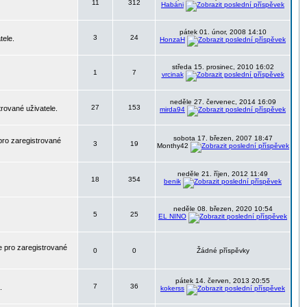
11
312
Habáni
pátek 01. únor, 2008 14:10
3
24
tele.
HonzaH
středa 15. prosinec, 2010 16:02
1
7
vrcinak
neděle 27. červenec, 2014 16:09
27
153
trované uživatele.
mirda94
sobota 17. březen, 2007 18:47
pro zaregistrované
3
19
Monthy42
neděle 21. říjen, 2012 11:49
18
354
benik
neděle 08. březen, 2020 10:54
5
25
EL NINO
 pro zaregistrované
0
0
Žádné příspěvky
pátek 14. červen, 2013 20:55
7
36
.
kokerss