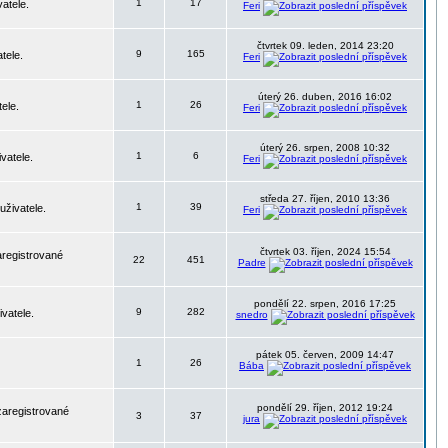
1
17
atele.
Feri
čtvrtek 09. leden, 2014 23:20
9
165
tele.
Feri
úterý 26. duben, 2016 16:02
1
26
ele.
Feri
úterý 26. srpen, 2008 10:32
1
6
vatele.
Feri
středa 27. říjen, 2010 13:36
1
39
uživatele.
Feri
čtvrtek 03. říjen, 2024 15:54
aregistrované
22
451
Padre
pondělí 22. srpen, 2016 17:25
9
282
vatele.
snedro
pátek 05. červen, 2009 14:47
1
26
Bába
pondělí 29. říjen, 2012 19:24
zaregistrované
3
37
jura