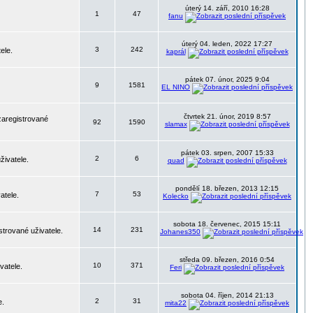
úterý 14. září, 2010 16:28
1
47
fanu
úterý 04. leden, 2022 17:27
3
242
ele.
kaprál
pátek 07. únor, 2025 9:04
9
1581
EL NINO
čtvrtek 21. únor, 2019 8:57
zaregistrované
92
1590
slamax
pátek 03. srpen, 2007 15:33
2
6
živatele.
quad
pondělí 18. březen, 2013 12:15
7
53
atele.
Kolecko
sobota 18. červenec, 2015 15:11
14
231
strované uživatele.
Johanes350
středa 09. březen, 2016 0:54
10
371
vatele.
Feri
sobota 04. říjen, 2014 21:13
2
31
e.
mita22