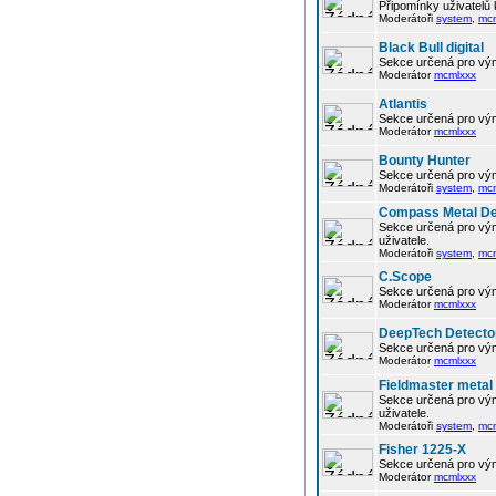
Připomínky uživatelů
Moderátoři
system
,
mc
Black Bull digital
Sekce určená pro vým
Moderátor
mcmlxxx
Atlantis
Sekce určená pro vým
Moderátor
mcmlxxx
Bounty Hunter
Sekce určená pro vým
Moderátoři
system
,
mc
Compass Metal De
Sekce určená pro vým
uživatele.
Moderátoři
system
,
mc
C.Scope
Sekce určená pro vým
Moderátor
mcmlxxx
DeepTech Detecto
Sekce určená pro vým
Moderátor
mcmlxxx
Fieldmaster metal
Sekce určená pro vým
uživatele.
Moderátoři
system
,
mc
Fisher 1225-X
Sekce určená pro vým
Moderátor
mcmlxxx