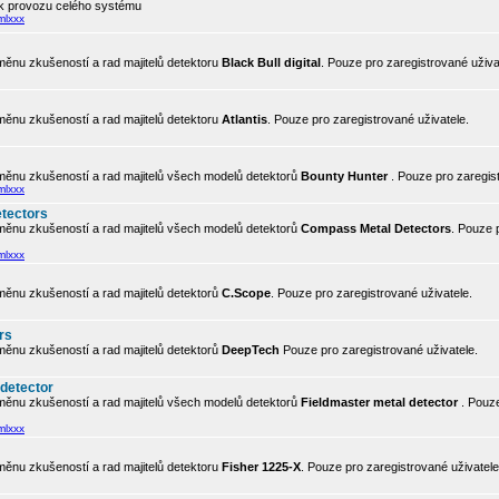
 k provozu celého systému
mlxxx
ěnu zkušeností a rad majitelů detektoru
Black Bull digital
. Pouze pro zaregistrované uživa
ěnu zkušeností a rad majitelů detektoru
Atlantis
. Pouze pro zaregistrované uživatele.
ěnu zkušeností a rad majitelů všech modelů detektorů
Bounty Hunter
. Pouze pro zaregis
mlxxx
tectors
ěnu zkušeností a rad majitelů všech modelů detektorů
Compass Metal Detectors
. Pouze 
mlxxx
ěnu zkušeností a rad majitelů detektorů
C.Scope
. Pouze pro zaregistrované uživatele.
rs
ěnu zkušeností a rad majitelů detektorů
DeepTech
Pouze pro zaregistrované uživatele.
 detector
ěnu zkušeností a rad majitelů všech modelů detektorů
Fieldmaster metal detector
. Pouze
mlxxx
ěnu zkušeností a rad majitelů detektoru
Fisher 1225-X
. Pouze pro zaregistrované uživatele