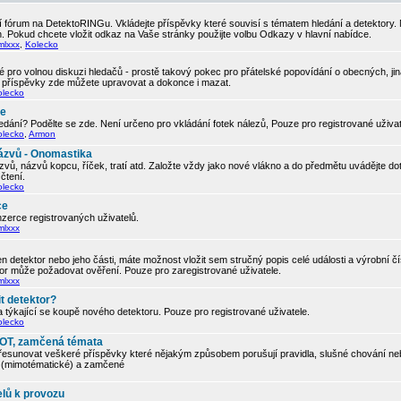
 fórum na DetektoRINGu. Vkládejte příspěvky které souvisí s tématem hledání a detektory.
. Pokud chcete vložit odkaz na Vaše stránky použijte volbu Odkazy v hlavní nabídce.
mlxxx
,
Kolecko
 pro volnou diskuzi hledačů - prostě takový pokec pro přátelské popovídání o obecných, ji
í příspěvky zde můžete upravovat a dokonce i mazat.
olecko
če
edání? Podělte se zde. Není určeno pro vkládání fotek nálezů, Pouze pro registrované uživa
olecko
,
Armon
ázvů - Onomastika
vů, názvů kopcu, říček, tratí atd. Založte vždy jako nové vlákno a do předmětu uvádějte d
čtení.
olecko
ce
zerce registrovaných uživatelů.
mlxxx
 detektor nebo jeho části, máte možnost vložit sem stručný popis celé události a výrobní č
tor může požadovat ověření. Pouze pro zaregistrované uživatele.
mlxxx
t detektor?
 týkající se koupě nového detektoru. Pouze pro registrované uživatele.
olecko
, OT, zamčená témata
řesunovat veškeré příspěvky které nějakým způsobem porušují pravidla, slušné chování neb
ic (mimotématické) a zamčené
elů k provozu