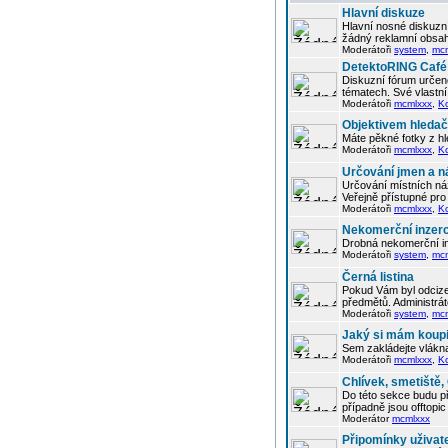
Hlavní diskuze
Hlavní nosné diskuzní
žádný reklamní obsah
Moderátoři
system
,
mc
DetektoRING Café
Diskuzní fórum určené
tématech. Své vlastn
Moderátoři
mcmlxxx
,
K
Objektivem hleda
Máte pěkné fotky z hl
Moderátoři
mcmlxxx
,
K
Určování jmen a n
Určování místních náz
Veřejně přístupné pro 
Moderátoři
mcmlxxx
,
K
Nekomerční inzer
Drobná nekomerční in
Moderátoři
system
,
mc
Černá listina
Pokud Vám byl odcizen
předmětů. Administrá
Moderátoři
system
,
mc
Jaký si mám koupi
Sem zakládejte vlákna
Moderátoři
mcmlxxx
,
K
Chlívek, smetiště
Do této sekce budu p
případně jsou offtop
Moderátor
mcmlxxx
Připomínky uživat