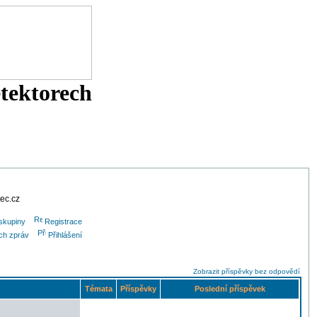
etektorech
tec.cz
skupiny
Registrace
ých zpráv
Přihlášení
Zobrazit příspěvky bez odpovědí
Témata
Příspěvky
Poslední příspěvek