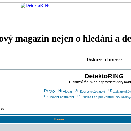
tový magazín nejen o hledání a d
Diskuze a Inzerce
DetektoRING
Diskuzní fórum na https://detektory.han
FAQ
Hledat
Seznam uživatelů
Uživatelské 
Osobní nastavení
Přihlásit se pro kontrolu soukrom
:19
Fórum