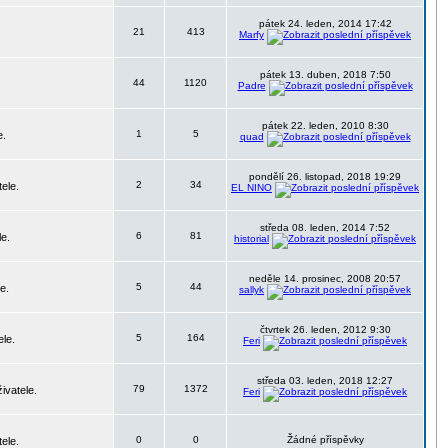
pátek 24. leden, 2014 17:42
21
413
Marfy
pátek 13. duben, 2018 7:50
44
1120
Padre
pátek 22. leden, 2010 8:30
1
5
e.
quad
pondělí 26. listopad, 2018 19:29
2
34
ele.
EL NINO
středa 08. leden, 2014 7:52
6
81
le.
historial
neděle 14. prosinec, 2008 20:57
5
44
e.
sallyk
čtvrtek 26. leden, 2012 9:30
5
164
ele.
Feri
středa 03. leden, 2018 12:27
79
1372
ivatele.
Feri
0
0
Žádné příspěvky
ele.