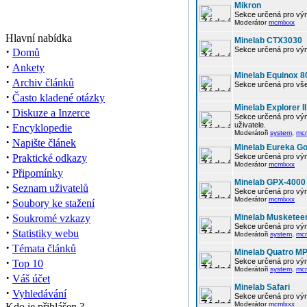
Mikron
Sekce určená pro vým
Moderátor
mcmlxxx
Hlavní nabídka
Minelab CTX3030
·
Sekce určená pro vým
Domů
·
Ankety
Minelab Equinox 8
·
Archiv článků
Sekce určená pro vše
·
Často kladené otázky
Minelab Explorer II
·
Diskuze a Inzerce
Sekce určená pro vým
·
uživatele.
Encyklopedie
Moderátoři
system
,
mc
·
Napište článek
Minelab Eureka Go
·
Praktické odkazy
Sekce určená pro vým
Moderátor
mcmlxxx
·
Připomínky
Minelab GPX-4000
·
Seznam uživatelů
Sekce určená pro vým
·
Moderátor
mcmlxxx
Soubory ke stažení
·
Soukromé vzkazy
Minelab Musketee
Sekce určená pro vým
·
Statistiky webu
Moderátoři
system
,
mc
·
Témata článků
Minelab Quatro M
·
Sekce určená pro vým
Top 10
Moderátoři
system
,
mc
·
Váš účet
Minelab Safari
·
Vyhledávání
Sekce určená pro vým
Moderátor
mcmlxxx
Kdo je přihlášen ?