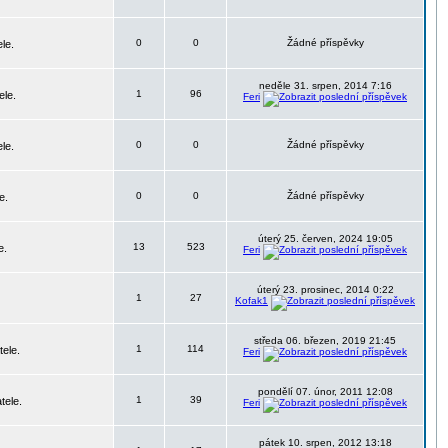
0
0
Žádné příspěvky
le.
neděle 31. srpen, 2014 7:16
1
96
ele.
Feri
0
0
Žádné příspěvky
le.
0
0
Žádné příspěvky
e.
úterý 25. červen, 2024 19:05
13
523
e.
Feri
úterý 23. prosinec, 2014 0:22
1
27
Kofak1
středa 06. březen, 2019 21:45
1
114
tele.
Feri
pondělí 07. únor, 2011 12:08
1
39
tele.
Feri
pátek 10. srpen, 2012 13:18