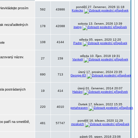
pondělí 27. červenec, 2026 11:18
 Nevkládejte prosím
592
43986
Kolecko
sobota 13. červen, 2026 13:39
nak nezařaditelných
178
42088
irwing
středa 05. srpen, 2020 12:20
108
4144
tele
Padre
středa 10. říjen, 2018 19:31
otazovaný název.
27
159
Vankelt
úterý 17. prosinec, 2024 23:35
690
713
George-83
úterý 01. červenec, 2014 20:07
ísla postrádaných
19
414
Habáni
čtvrtek 17. březen, 2022 15:35
220
4010
petaheaven
pondělí 16. březen, 2020 11:29
o patří na smetiště,
481
57747
moskvich
pátek 05. srpen, 2016 23:06