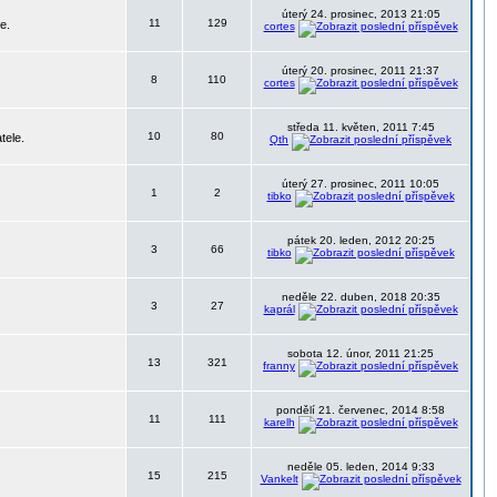
úterý 24. prosinec, 2013 21:05
11
129
e.
cortes
úterý 20. prosinec, 2011 21:37
8
110
cortes
středa 11. květen, 2011 7:45
10
80
tele.
Qth
úterý 27. prosinec, 2011 10:05
1
2
tibko
pátek 20. leden, 2012 20:25
3
66
tibko
neděle 22. duben, 2018 20:35
3
27
kaprál
sobota 12. únor, 2011 21:25
13
321
franny
pondělí 21. červenec, 2014 8:58
11
111
karelh
neděle 05. leden, 2014 9:33
15
215
Vankelt