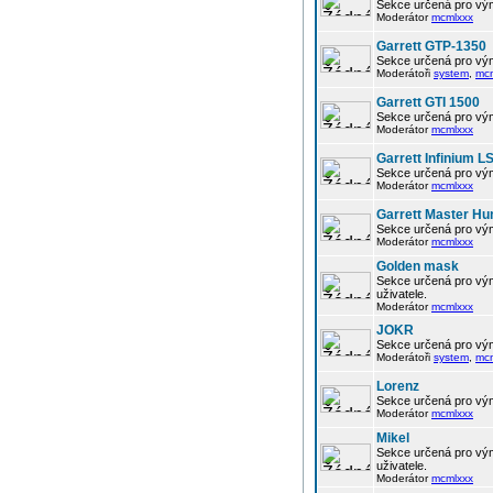
Sekce určená pro vým
Moderátor
mcmlxxx
Garrett GTP-1350
Sekce určená pro vým
Moderátoři
system
,
mc
Garrett GTI 1500
Sekce určená pro vým
Moderátor
mcmlxxx
Garrett Infinium L
Sekce určená pro vým
Moderátor
mcmlxxx
Garrett Master Hu
Sekce určená pro vým
Moderátor
mcmlxxx
Golden mask
Sekce určená pro vým
uživatele.
Moderátor
mcmlxxx
JOKR
Sekce určená pro vým
Moderátoři
system
,
mc
Lorenz
Sekce určená pro vým
Moderátor
mcmlxxx
Mikel
Sekce určená pro vým
uživatele.
Moderátor
mcmlxxx