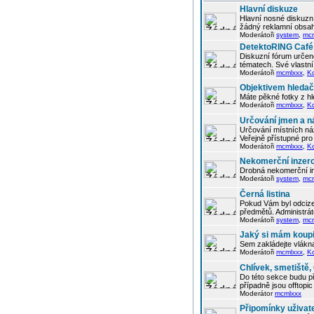
Hlavní diskuze
Hlavní nosné diskuzní
žádný reklamní obsah
Moderátoři
system
,
mc
DetektoRING Café
Diskuzní fórum určené
tématech. Své vlastn
Moderátoři
mcmlxxx
,
K
Objektivem hleda
Máte pěkné fotky z hl
Moderátoři
mcmlxxx
,
K
Určování jmen a n
Určování místních náz
Veřejně přístupné pro 
Moderátoři
mcmlxxx
,
K
Nekomerční inzer
Drobná nekomerční in
Moderátoři
system
,
mc
Černá listina
Pokud Vám byl odcizen
předmětů. Administrá
Moderátoři
system
,
mc
Jaký si mám koupi
Sem zakládejte vlákna
Moderátoři
mcmlxxx
,
K
Chlívek, smetiště
Do této sekce budu p
případně jsou offtop
Moderátor
mcmlxxx
Připomínky uživat