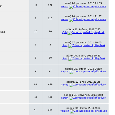
úterý 24. prosinec, 2013 21:05
11
129
e.
cortes
úterý 20. prosinec, 2011 21:37
8
110
cortes
středa 11. květen, 2011 7:45
10
80
tele.
Qth
úterý 27. prosinec, 2011 10:05
1
2
tibko
pátek 20. leden, 2012 20:25
3
66
tibko
neděle 22. duben, 2018 20:35
3
27
kaprál
sobota 12. únor, 2011 21:25
13
321
franny
pondělí 21. červenec, 2014 8:58
11
111
karelh
neděle 05. leden, 2014 9:33
15
215
Vankelt