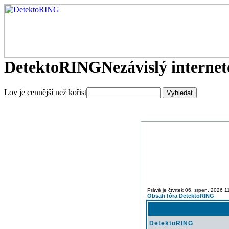
DetektoRING
Nezávislý interne
Lov je cennější než kořist
Právě je čtvrtek 06. srpen, 2026 1
Obsah fóra DetektoRING
DetektoRING