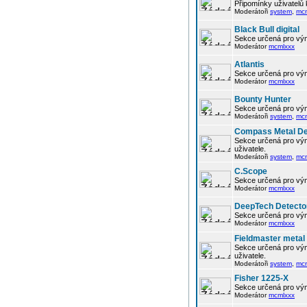
Připomínky uživatelů
Moderátoři
system
,
mc
Black Bull digital
Sekce určená pro vým
Moderátor
mcmlxxx
Atlantis
Sekce určená pro vým
Moderátor
mcmlxxx
Bounty Hunter
Sekce určená pro vým
Moderátoři
system
,
mc
Compass Metal De
Sekce určená pro vým
uživatele.
Moderátoři
system
,
mc
C.Scope
Sekce určená pro vým
Moderátor
mcmlxxx
DeepTech Detecto
Sekce určená pro vým
Moderátor
mcmlxxx
Fieldmaster metal
Sekce určená pro vým
uživatele.
Moderátoři
system
,
mc
Fisher 1225-X
Sekce určená pro vým
Moderátor
mcmlxxx