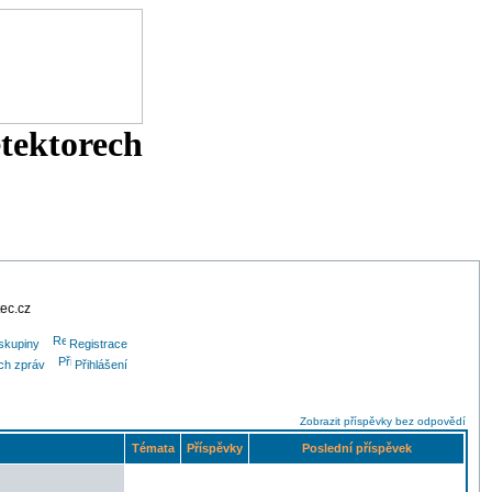
etektorech
tec.cz
skupiny
Registrace
ých zpráv
Přihlášení
Zobrazit příspěvky bez odpovědí
Témata
Příspěvky
Poslední příspěvek