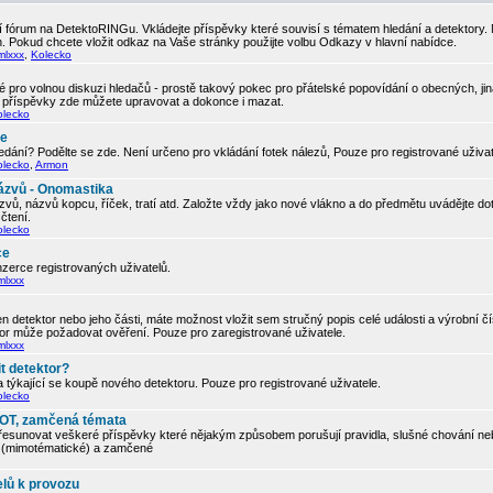
 fórum na DetektoRINGu. Vkládejte příspěvky které souvisí s tématem hledání a detektory.
. Pokud chcete vložit odkaz na Vaše stránky použijte volbu Odkazy v hlavní nabídce.
mlxxx
,
Kolecko
 pro volnou diskuzi hledačů - prostě takový pokec pro přátelské popovídání o obecných, ji
í příspěvky zde můžete upravovat a dokonce i mazat.
olecko
če
edání? Podělte se zde. Není určeno pro vkládání fotek nálezů, Pouze pro registrované uživa
olecko
,
Armon
ázvů - Onomastika
vů, názvů kopcu, říček, tratí atd. Založte vždy jako nové vlákno a do předmětu uvádějte d
čtení.
olecko
ce
zerce registrovaných uživatelů.
mlxxx
 detektor nebo jeho části, máte možnost vložit sem stručný popis celé události a výrobní č
tor může požadovat ověření. Pouze pro zaregistrované uživatele.
mlxxx
t detektor?
 týkající se koupě nového detektoru. Pouze pro registrované uživatele.
olecko
, OT, zamčená témata
řesunovat veškeré příspěvky které nějakým způsobem porušují pravidla, slušné chování neb
ic (mimotématické) a zamčené
elů k provozu