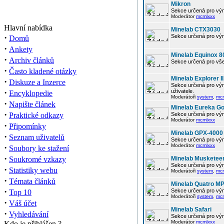
Mikron
Sekce určená pro vým
Moderátor
mcmlxxx
Hlavní nabídka
Minelab CTX3030
·
Sekce určená pro vým
Domů
·
Ankety
Minelab Equinox 8
·
Archiv článků
Sekce určená pro vše
·
Často kladené otázky
Minelab Explorer II
·
Diskuze a Inzerce
Sekce určená pro vým
·
uživatele.
Encyklopedie
Moderátoři
system
,
mc
·
Napište článek
Minelab Eureka Go
·
Praktické odkazy
Sekce určená pro vým
Moderátor
mcmlxxx
·
Připomínky
Minelab GPX-4000
·
Seznam uživatelů
Sekce určená pro vým
·
Moderátor
mcmlxxx
Soubory ke stažení
·
Soukromé vzkazy
Minelab Musketee
Sekce určená pro vým
·
Statistiky webu
Moderátoři
system
,
mc
·
Témata článků
Minelab Quatro M
·
Sekce určená pro vým
Top 10
Moderátoři
system
,
mc
·
Váš účet
Minelab Safari
·
Vyhledávání
Sekce určená pro vým
Moderátor
mcmlxxx
Kdo je přihlášen ?