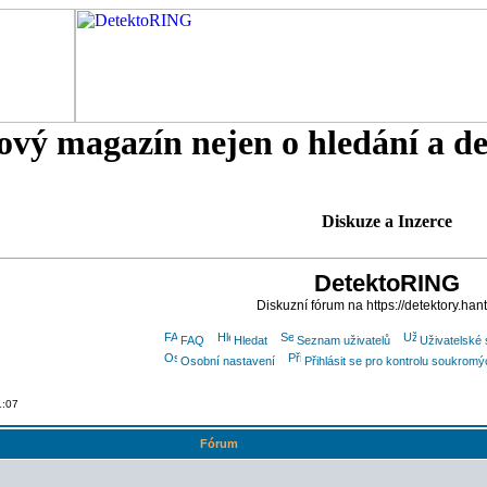
tový magazín nejen o hledání a d
Diskuze a Inzerce
DetektoRING
Diskuzní fórum na https://detektory.han
FAQ
Hledat
Seznam uživatelů
Uživatelské 
Osobní nastavení
Přihlásit se pro kontrolu soukrom
1:07
Fórum