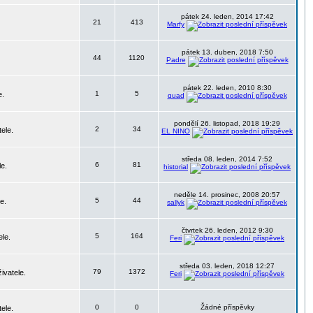
pátek 24. leden, 2014 17:42
21
413
Marfy
pátek 13. duben, 2018 7:50
44
1120
Padre
pátek 22. leden, 2010 8:30
1
5
e.
quad
pondělí 26. listopad, 2018 19:29
2
34
ele.
EL NINO
středa 08. leden, 2014 7:52
6
81
le.
historial
neděle 14. prosinec, 2008 20:57
5
44
e.
sallyk
čtvrtek 26. leden, 2012 9:30
5
164
ele.
Feri
středa 03. leden, 2018 12:27
79
1372
ivatele.
Feri
0
0
Žádné příspěvky
ele.