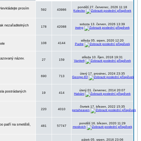
pondělí 27. červenec, 2026 11:18
 Nevkládejte prosím
592
43986
Kolecko
sobota 13. červen, 2026 13:39
nak nezařaditelných
178
42088
irwing
středa 05. srpen, 2020 12:20
108
4144
tele
Padre
středa 10. říjen, 2018 19:31
otazovaný název.
27
159
Vankelt
úterý 17. prosinec, 2024 23:35
690
713
George-83
úterý 01. červenec, 2014 20:07
ísla postrádaných
19
414
Habáni
čtvrtek 17. březen, 2022 15:35
220
4010
petaheaven
pondělí 16. březen, 2020 11:29
o patří na smetiště,
481
57747
moskvich
pátek 05. srpen, 2016 23:06