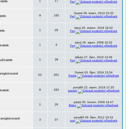
1
17
atele.
Feri
čtvrtek 09. leden, 2014 23:20
9
165
tele.
Feri
úterý 26. duben, 2016 16:02
1
26
ele.
Feri
úterý 26. srpen, 2008 10:32
1
6
vatele.
Feri
středa 27. říjen, 2010 13:36
1
39
uživatele.
Feri
čtvrtek 03. říjen, 2024 15:54
aregistrované
22
451
Padre
pondělí 22. srpen, 2016 17:25
9
282
vatele.
snedro
pátek 05. červen, 2009 14:47
1
26
Bába
pondělí 29. říjen, 2012 19:24
zaregistrované
3
37
jura