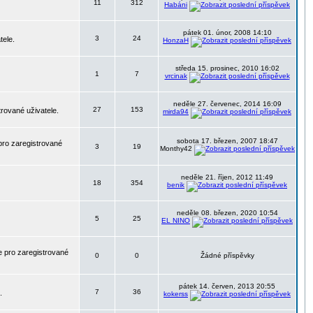
11
312
Habáni
pátek 01. únor, 2008 14:10
3
24
tele.
HonzaH
středa 15. prosinec, 2010 16:02
1
7
vrcinak
neděle 27. červenec, 2014 16:09
27
153
trované uživatele.
mirda94
sobota 17. březen, 2007 18:47
pro zaregistrované
3
19
Monthy42
neděle 21. říjen, 2012 11:49
18
354
benik
neděle 08. březen, 2020 10:54
5
25
EL NINO
 pro zaregistrované
0
0
Žádné příspěvky
pátek 14. červen, 2013 20:55
7
36
.
kokerss