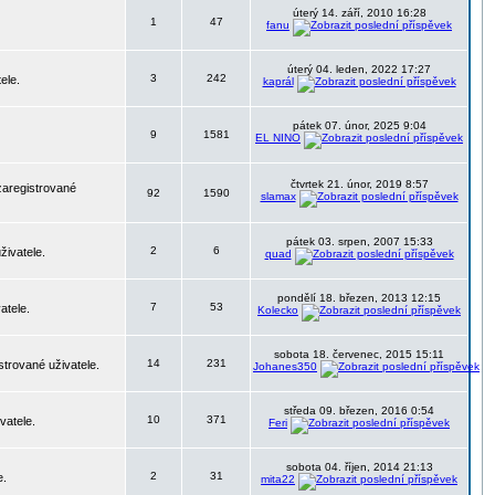
úterý 14. září, 2010 16:28
1
47
fanu
úterý 04. leden, 2022 17:27
3
242
ele.
kaprál
pátek 07. únor, 2025 9:04
9
1581
EL NINO
čtvrtek 21. únor, 2019 8:57
zaregistrované
92
1590
slamax
pátek 03. srpen, 2007 15:33
2
6
živatele.
quad
pondělí 18. březen, 2013 12:15
7
53
atele.
Kolecko
sobota 18. červenec, 2015 15:11
14
231
strované uživatele.
Johanes350
středa 09. březen, 2016 0:54
10
371
vatele.
Feri
sobota 04. říjen, 2014 21:13
2
31
e.
mita22