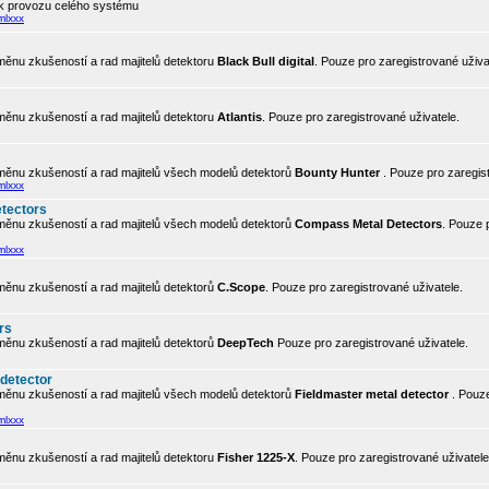
 k provozu celého systému
mlxxx
ěnu zkušeností a rad majitelů detektoru
Black Bull digital
. Pouze pro zaregistrované uživa
ěnu zkušeností a rad majitelů detektoru
Atlantis
. Pouze pro zaregistrované uživatele.
ěnu zkušeností a rad majitelů všech modelů detektorů
Bounty Hunter
. Pouze pro zaregis
mlxxx
tectors
ěnu zkušeností a rad majitelů všech modelů detektorů
Compass Metal Detectors
. Pouze 
mlxxx
ěnu zkušeností a rad majitelů detektorů
C.Scope
. Pouze pro zaregistrované uživatele.
rs
ěnu zkušeností a rad majitelů detektorů
DeepTech
Pouze pro zaregistrované uživatele.
 detector
ěnu zkušeností a rad majitelů všech modelů detektorů
Fieldmaster metal detector
. Pouze
mlxxx
ěnu zkušeností a rad majitelů detektoru
Fisher 1225-X
. Pouze pro zaregistrované uživatele