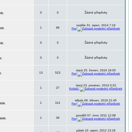
0
0
Žádné příspěvky
le.
neděle 31. srpen, 2014 7:16
1
96
ele.
Feri
0
0
Žádné příspěvky
le.
0
0
Žádné příspěvky
e.
úterý 25. červen, 2024 19:05
13
523
e.
Feri
úterý 23. prosinec, 2014 0:22
1
27
Kofak1
středa 06. březen, 2019 21:45
1
114
tele.
Feri
pondělí 07. únor, 2011 12:08
1
39
tele.
Feri
pátek 10. srpen, 2012 13:18