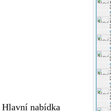
u
r
u
r
P
r
r
u
r
z
Hlavní nabídka
r