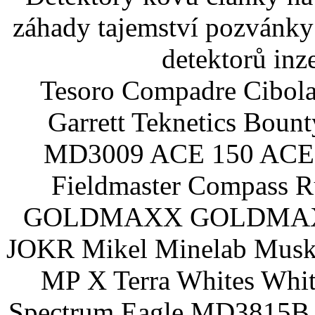
záhady tajemství pozvánky
detektorů inz
Tesoro Compadre Cibola
Garrett Teknetics Boun
MD3009 ACE 150 ACE 
Fieldmaster Compass 
GOLDMAXX GOLDMAXX P
JOKR Mikel Minelab Muske
MP X Terra Whites Wh
Spectrum Eagle MD3815B 