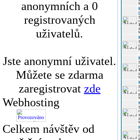
anonymních a 0
registrovaných
r
3
z
uživatelů.
r
Jste anonymní uživatel.
r
Můžete se zdarma
u
zaregistrovat
zde
r
p
Webhosting
r
z
Celkem návštěv od
P