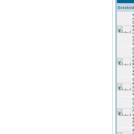
Detekto
k
d
j
z
n
ř
č