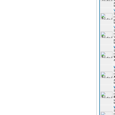
z
r
p
r
p
r
z
r
z
r
u
r