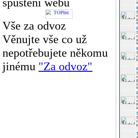
spuštění webu
r
p
Vše za odvoz
Věnujte vše co už
r
p
nepotřebujete někomu
r
P
jinému
"Za odvoz"
r
u
r
P
r
p