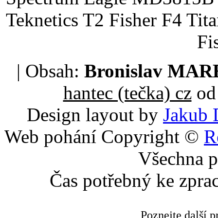
Teknetics T2 Fisher F4 Tit
Fi
| Obsah:
Bronislav MA
hantec (tečka) cz
od 
Design layout by
Jakub 
Web pohání Copyright ©
R
Všechna p
Čas potřebný ke zpra
Poznejte další