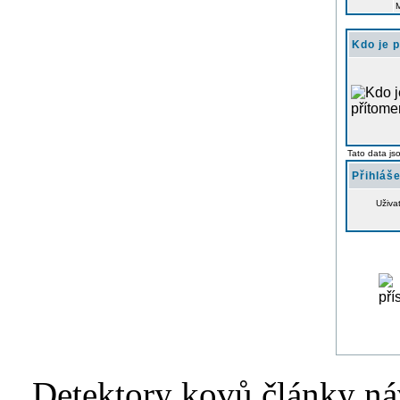
Kdo je 
Tato data js
Přihláše
Uživa
Detektory kovů články náv