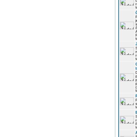
r
j
s
P
S
r
p
p
r
P