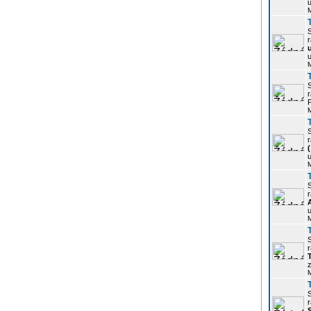
u
r
u
r
P
r
u
r
u
r
z
r