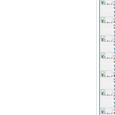
r
P
r
u
r
P
r
P
r
u
r
P
r