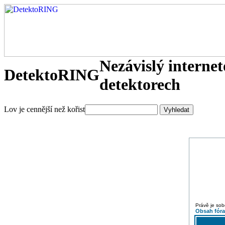
Nezávislý interne
DetektoRING
detektorech
Lov je cennější než kořist
Právě je sob
Obsah fór