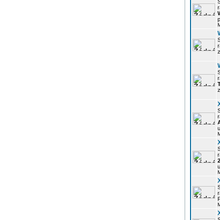
r
p
z
r
z
r
u
r
u
r
P