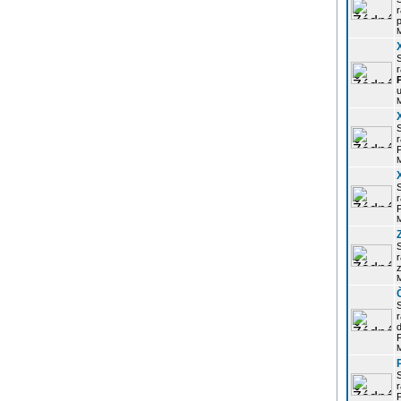
r
p
r
u
r
P
r
P
r
z
d
P
r
P