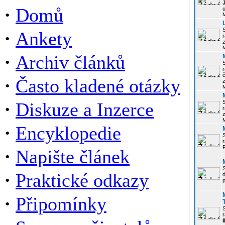
·
Domů
u
·
Ankety
r
z
·
Archiv článků
r
·
Často kladené otázky
z
·
Diskuze a Inzerce
r
z
·
Encyklopedie
P
·
Napište článek
·
Praktické odkazy
p
·
Připomínky
r
I