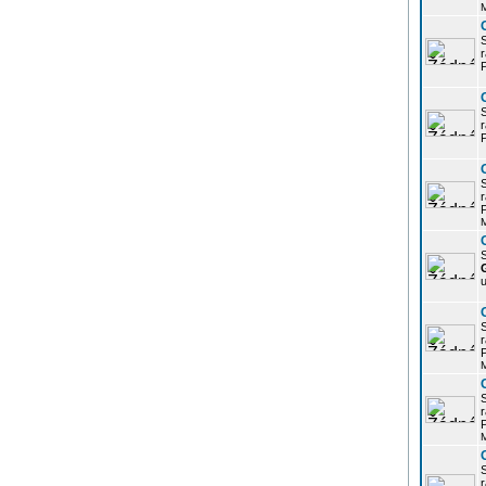
r
P
r
P
r
P
S
u
r
P
r
P
r