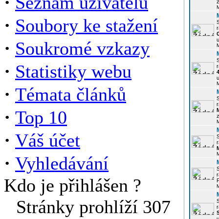
·
Seznam uživatelů
z
·
Soubory ke stažení
r
u
·
Soukromé vzkazy
·
Statistiky webu
r
u
·
Témata článků
r
·
Top 10
z
·
Váš účet
r
·
Vyhledávání
r
Kdo je přihlášen ?
P
Stránky prohlíží 307
r
u