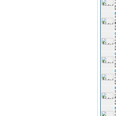
r
p
r
z
r
z
r
p
r
p
r
z
r