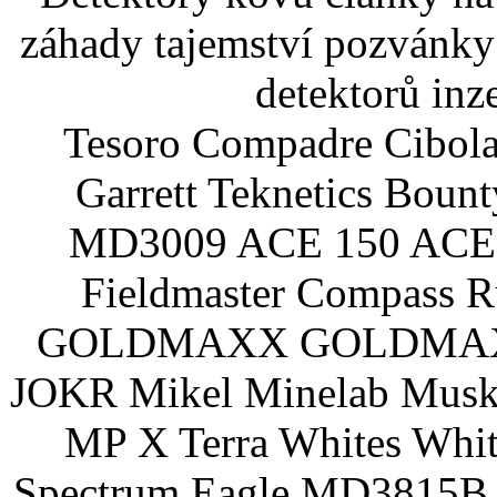
záhady tajemství pozvánky
detektorů inz
Tesoro Compadre Cibola
Garrett Teknetics Boun
MD3009 ACE 150 ACE 
Fieldmaster Compass 
GOLDMAXX GOLDMAXX P
JOKR Mikel Minelab Muske
MP X Terra Whites Wh
Spectrum Eagle MD3815B 