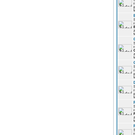
r
p
r
z
r
z
r
p
r
p
r
z
r