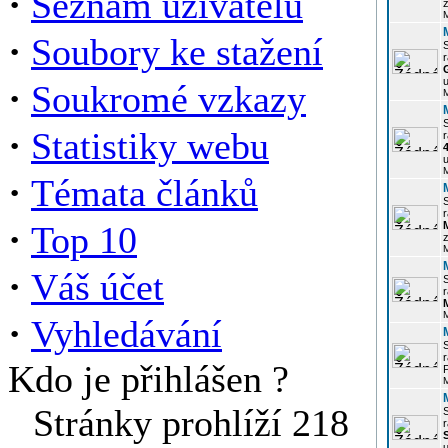
·
Seznam uživatelů
z
·
Soubory ke stažení
r
u
·
Soukromé vzkazy
·
Statistiky webu
r
u
·
Témata článků
r
·
Top 10
z
·
Váš účet
r
·
Vyhledávání
r
Kdo je přihlášen ?
P
Stránky prohlíží 218
r
u