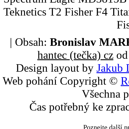
Teknetics T2 Fisher F4 Tit
Fi
| Obsah:
Bronislav MA
hantec (tečka) cz
od 
Design layout by
Jakub 
Web pohání Copyright ©
R
Všechna p
Čas potřebný ke zpra
Poznejte další