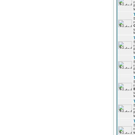
r
P
r
u
r
P
r
P
r
u
r
P
r