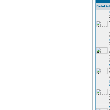
Detekto
k
d
j
z
n
ř
č