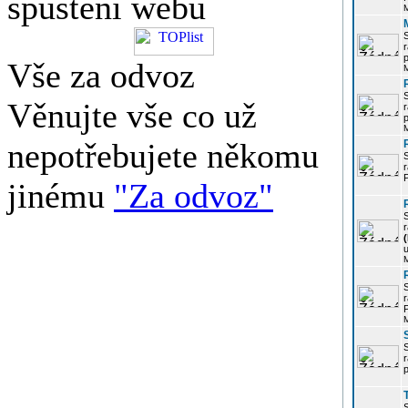
spuštění webu
r
p
Vše za odvoz
Věnujte vše co už
r
p
nepotřebujete někomu
r
P
jinému
"Za odvoz"
r
u
r
P
r
p