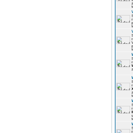
z
r
p
r
p
r
z
r
z
r
u
r