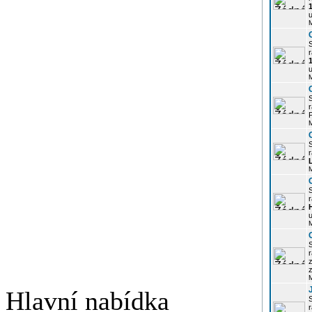
u
r
u
r
P
r
r
u
r
z
Hlavní nabídka
r