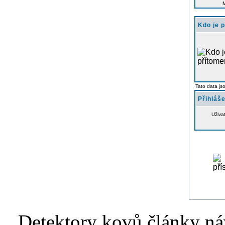
Kdo je 
Tato data js
Přihláše
Uživa
Detektory kovů články náv