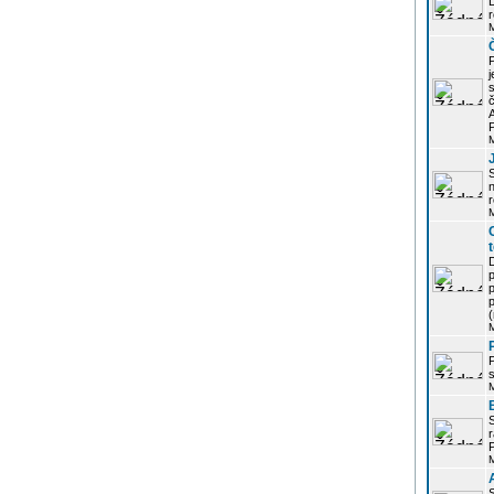
r
j
s
P
S
r
p
p
r
P