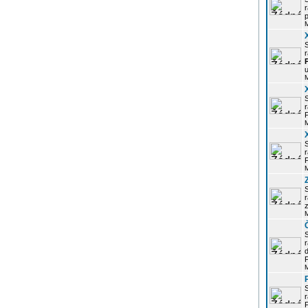
r
p
r
u
r
P
r
P
r
z
d
P
r
P