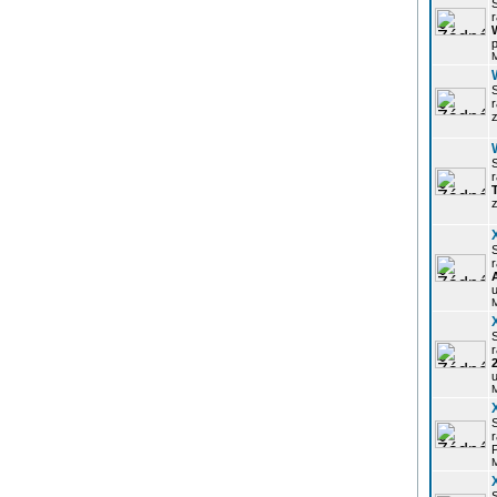
r
p
z
r
z
r
u
r
u
r
P