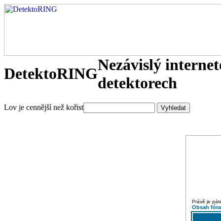
Nezávislý interne
DetektoRING
detektorech
Lov je cennější než kořist
Právě je pát
Obsah fór