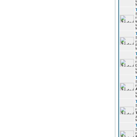
u
r
u
r
P
r
u
r
u
r
z
r