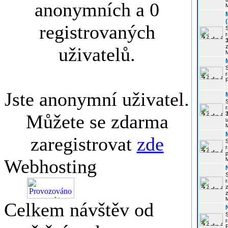
anonymních a 0
registrovaných
r
3
z
uživatelů.
r
Jste anonymní uživatel.
r
Můžete se zdarma
u
zaregistrovat
zde
r
p
Webhosting
r
z
Celkem návštěv od
P