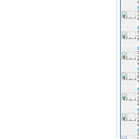
r
P
r
P
r
P
S
u
r
P
r
P
r