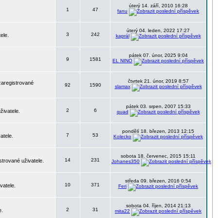
úterý 14. září, 2010 16:28
1
47
fanu
úterý 04. leden, 2022 17:27
3
242
ele.
kaprál
pátek 07. únor, 2025 9:04
9
1581
EL NINO
čtvrtek 21. únor, 2019 8:57
zaregistrované
92
1590
slamax
pátek 03. srpen, 2007 15:33
2
6
živatele.
quad
pondělí 18. březen, 2013 12:15
7
53
atele.
Kolecko
sobota 18. červenec, 2015 15:11
14
231
strované uživatele.
Johanes350
středa 09. březen, 2016 0:54
10
371
vatele.
Feri
sobota 04. říjen, 2014 21:13
2
31
e.
mita22