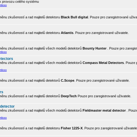
 k provozu celého systému
mlxxx
ěnu zkušeností a rad majitelů detektoru
Black Bull digital
. Pouze pro zaregistrované uživa
ěnu zkušeností a rad majitelů detektoru
Atlantis
. Pouze pro zaregistrované uživatele.
ěnu zkušeností a rad majitelů všech modelů detektorů
Bounty Hunter
. Pouze pro zaregis
mlxxx
tectors
ěnu zkušeností a rad majitelů všech modelů detektorů
Compass Metal Detectors
. Pouze 
mlxxx
ěnu zkušeností a rad majitelů detektorů
C.Scope
. Pouze pro zaregistrované uživatele.
rs
ěnu zkušeností a rad majitelů detektorů
DeepTech
Pouze pro zaregistrované uživatele.
 detector
ěnu zkušeností a rad majitelů všech modelů detektorů
Fieldmaster metal detector
. Pouze
mlxxx
ěnu zkušeností a rad majitelů detektoru
Fisher 1225-X
. Pouze pro zaregistrované uživatele