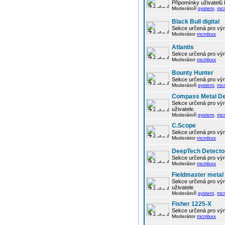
Připomínky uživatelů
Moderátoři
system
,
mc
Black Bull digital
Sekce určená pro vým
Moderátor
mcmlxxx
Atlantis
Sekce určená pro vým
Moderátor
mcmlxxx
Bounty Hunter
Sekce určená pro vým
Moderátoři
system
,
mc
Compass Metal De
Sekce určená pro vým
uživatele.
Moderátoři
system
,
mc
C.Scope
Sekce určená pro vým
Moderátor
mcmlxxx
DeepTech Detecto
Sekce určená pro vým
Moderátor
mcmlxxx
Fieldmaster metal
Sekce určená pro vým
uživatele.
Moderátoři
system
,
mc
Fisher 1225-X
Sekce určená pro vým
Moderátor
mcmlxxx