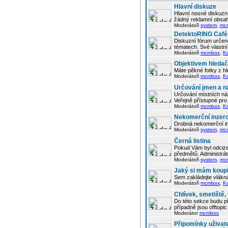
Hlavní diskuze
Hlavní nosné diskuzní
žádný reklamní obsah
Moderátoři
system
,
mc
DetektoRING Café
Diskuzní fórum určené
tématech. Své vlastn
Moderátoři
mcmlxxx
,
K
Objektivem hleda
Máte pěkné fotky z hl
Moderátoři
mcmlxxx
,
K
Určování jmen a n
Určování místních náz
Veřejně přístupné pro 
Moderátoři
mcmlxxx
,
K
Nekomerční inzer
Drobná nekomerční in
Moderátoři
system
,
mc
Černá listina
Pokud Vám byl odcizen
předmětů. Administrá
Moderátoři
system
,
mc
Jaký si mám koupi
Sem zakládejte vlákna
Moderátoři
mcmlxxx
,
K
Chlívek, smetiště
Do této sekce budu p
případně jsou offtop
Moderátor
mcmlxxx
Připomínky uživat