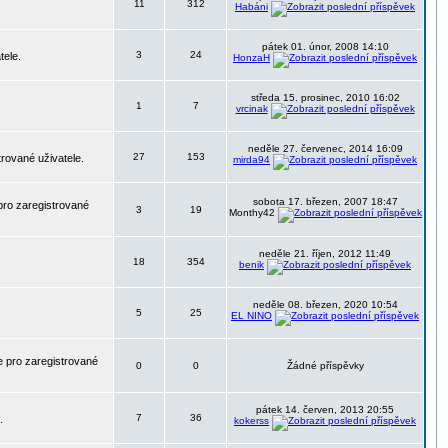
11
312
Habáni
pátek 01. únor, 2008 14:10
3
24
tele.
HonzaH
středa 15. prosinec, 2010 16:02
1
7
vrcinak
neděle 27. červenec, 2014 16:09
27
153
trované uživatele.
mirda94
sobota 17. březen, 2007 18:47
pro zaregistrované
3
19
Monthy42
neděle 21. říjen, 2012 11:49
18
354
benik
neděle 08. březen, 2020 10:54
5
25
EL NINO
 pro zaregistrované
0
0
Žádné příspěvky
pátek 14. červen, 2013 20:55
7
36
.
kokerss