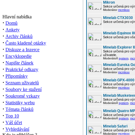
Mikron
Sekce určená pro vým
Moderátor
mcmlxxx
Hlavní nabídka
Minelab CTX3030
·
Sekce určená pro vým
Domů
·
Ankety
Minelab Equinox 8
·
Archiv článků
Sekce určená pro vše
·
Často kladené otázky
Minelab Explorer II
·
Diskuze a Inzerce
Sekce určená pro vým
·
uživatele.
Encyklopedie
Moderátoři
system
,
mc
·
Napište článek
Minelab Eureka Go
·
Praktické odkazy
Sekce určená pro vým
Moderátor
mcmlxxx
·
Připomínky
Minelab GPX-4000
·
Seznam uživatelů
Sekce určená pro vým
·
Moderátor
mcmlxxx
Soubory ke stažení
·
Soukromé vzkazy
Minelab Musketee
Sekce určená pro vým
·
Statistiky webu
Moderátoři
system
,
mc
·
Témata článků
Minelab Quatro M
·
Sekce určená pro vým
Top 10
Moderátoři
system
,
mc
·
Váš účet
Minelab Safari
·
Vyhledávání
Sekce určená pro vým
Moderátor
mcmlxxx
Kdo je přihlášen ?