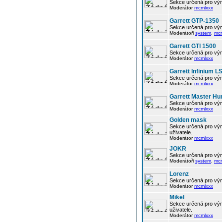
Sekce určená pro vým
Moderátor
mcmlxxx
Garrett GTP-1350
Sekce určená pro vým
Moderátoři
system
,
mc
Garrett GTI 1500
Sekce určená pro vým
Moderátor
mcmlxxx
Garrett Infinium L
Sekce určená pro vým
Moderátor
mcmlxxx
Garrett Master Hu
Sekce určená pro vým
Moderátor
mcmlxxx
Golden mask
Sekce určená pro vým
uživatele.
Moderátor
mcmlxxx
JOKR
Sekce určená pro vým
Moderátoři
system
,
mc
Lorenz
Sekce určená pro vým
Moderátor
mcmlxxx
Mikel
Sekce určená pro vým
uživatele.
Moderátor
mcmlxxx