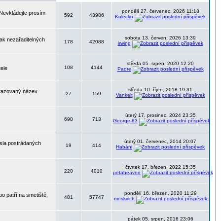
pondělí 27. červenec, 2026 11:18
 Nevkládejte prosím
592
43986
Kolecko
sobota 13. červen, 2026 13:39
nak nezařaditelných
178
42088
irwing
středa 05. srpen, 2020 12:20
108
4144
tele
Padre
středa 10. říjen, 2018 19:31
otazovaný název.
27
159
Vankelt
úterý 17. prosinec, 2024 23:35
690
713
George-83
úterý 01. červenec, 2014 20:07
ísla postrádaných
19
414
Habáni
čtvrtek 17. březen, 2022 15:35
220
4010
petaheaven
pondělí 16. březen, 2020 11:29
o patří na smetiště,
481
57747
moskvich
pátek 05. srpen, 2016 23:06