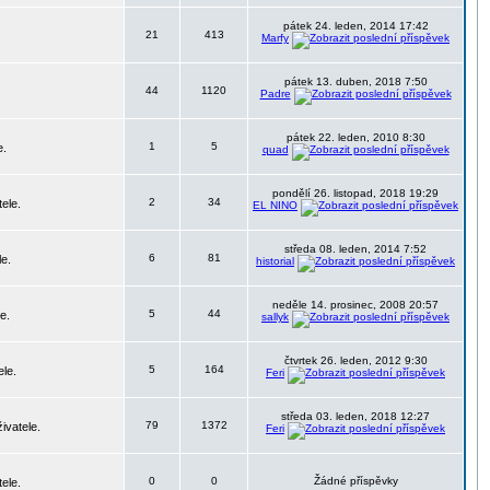
pátek 24. leden, 2014 17:42
21
413
Marfy
pátek 13. duben, 2018 7:50
44
1120
Padre
pátek 22. leden, 2010 8:30
1
5
e.
quad
pondělí 26. listopad, 2018 19:29
2
34
ele.
EL NINO
středa 08. leden, 2014 7:52
6
81
le.
historial
neděle 14. prosinec, 2008 20:57
5
44
e.
sallyk
čtvrtek 26. leden, 2012 9:30
5
164
ele.
Feri
středa 03. leden, 2018 12:27
79
1372
ivatele.
Feri
0
0
Žádné příspěvky
ele.