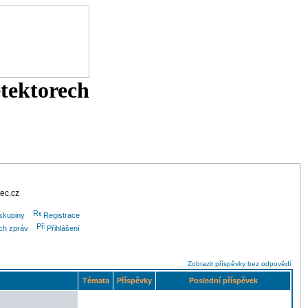
etektorech
tec.cz
skupiny
Registrace
ých zpráv
Přihlášení
Zobrazit příspěvky bez odpovědí
Témata
Příspěvky
Poslední příspěvek