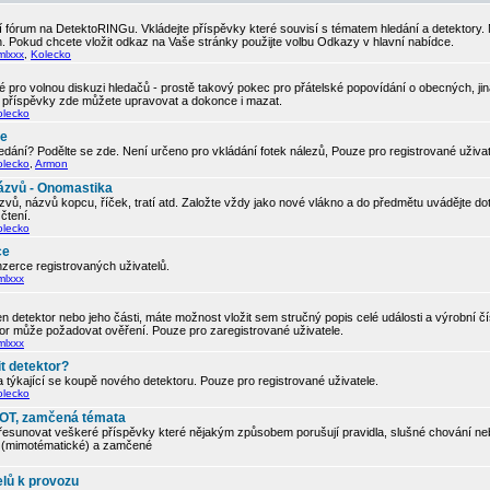
 fórum na DetektoRINGu. Vkládejte příspěvky které souvisí s tématem hledání a detektory.
. Pokud chcete vložit odkaz na Vaše stránky použijte volbu Odkazy v hlavní nabídce.
mlxxx
,
Kolecko
 pro volnou diskuzi hledačů - prostě takový pokec pro přátelské popovídání o obecných, ji
í příspěvky zde můžete upravovat a dokonce i mazat.
olecko
če
edání? Podělte se zde. Není určeno pro vkládání fotek nálezů, Pouze pro registrované uživa
olecko
,
Armon
ázvů - Onomastika
vů, názvů kopcu, říček, tratí atd. Založte vždy jako nové vlákno a do předmětu uvádějte d
čtení.
olecko
ce
zerce registrovaných uživatelů.
mlxxx
 detektor nebo jeho části, máte možnost vložit sem stručný popis celé události a výrobní č
tor může požadovat ověření. Pouze pro zaregistrované uživatele.
mlxxx
t detektor?
 týkající se koupě nového detektoru. Pouze pro registrované uživatele.
olecko
, OT, zamčená témata
řesunovat veškeré příspěvky které nějakým způsobem porušují pravidla, slušné chování neb
ic (mimotématické) a zamčené
elů k provozu