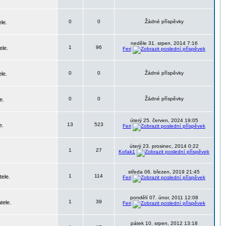
0
0
Žádné příspěvky
le.
neděle 31. srpen, 2014 7:16
1
96
ele.
Feri
0
0
Žádné příspěvky
le.
0
0
Žádné příspěvky
e.
úterý 25. červen, 2024 19:05
13
523
e.
Feri
úterý 23. prosinec, 2014 0:22
1
27
Kofak1
středa 06. březen, 2019 21:45
1
114
tele.
Feri
pondělí 07. únor, 2011 12:08
1
39
tele.
Feri
pátek 10. srpen, 2012 13:18