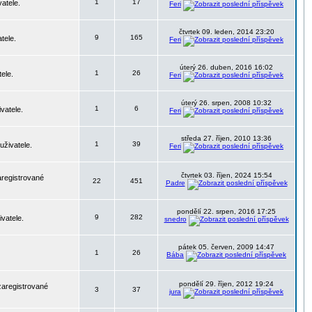
1
17
atele.
Feri
čtvrtek 09. leden, 2014 23:20
9
165
tele.
Feri
úterý 26. duben, 2016 16:02
1
26
ele.
Feri
úterý 26. srpen, 2008 10:32
1
6
vatele.
Feri
středa 27. říjen, 2010 13:36
1
39
uživatele.
Feri
čtvrtek 03. říjen, 2024 15:54
aregistrované
22
451
Padre
pondělí 22. srpen, 2016 17:25
9
282
vatele.
snedro
pátek 05. červen, 2009 14:47
1
26
Bába
pondělí 29. říjen, 2012 19:24
zaregistrované
3
37
jura