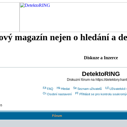
tový magazín nejen o hledání a d
Diskuze a Inzerce
DetektoRING
Diskuzní fórum na https://detektory.han
FAQ
Hledat
Seznam uživatelů
Uživatelské 
Osobní nastavení
Přihlásit se pro kontrolu soukrom
35
Fórum