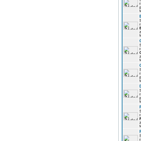
r
p
r
z
r
z
r
p
r
p
r
z
r