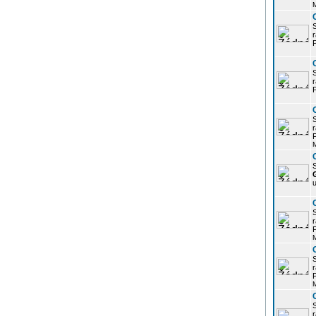
r
P
r
P
r
P
S
u
r
P
r
P
r