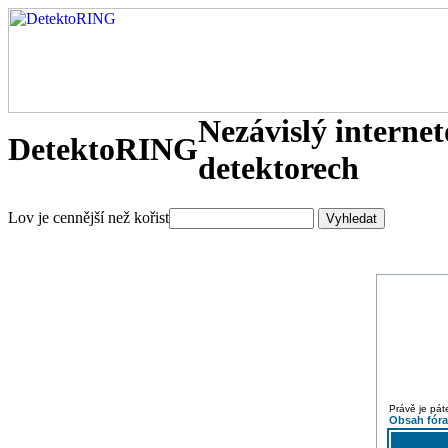
Nezávislý interne
DetektoRING
detektorech
Lov je cennější než kořist
Právě je pát
Obsah fór