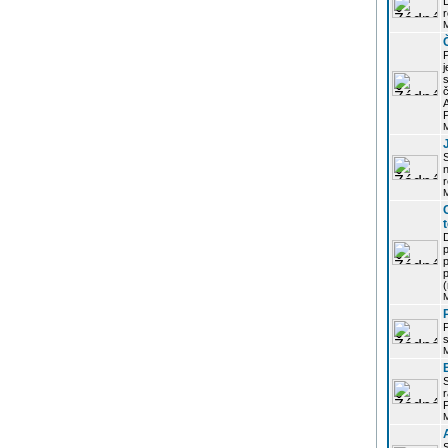
r
j
s
P
S
r
p
p
r
P