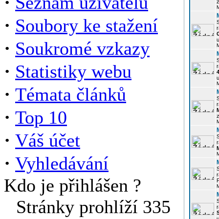
·
Seznam uživatelů
z
·
Soubory ke stažení
r
u
·
Soukromé vzkazy
·
Statistiky webu
r
u
·
Témata článků
r
·
Top 10
z
·
Váš účet
r
·
Vyhledávání
r
Kdo je přihlášen ?
P
Stránky prohlíží 335
r
u