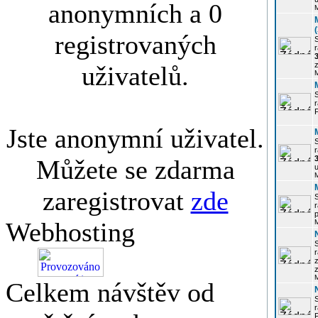
anonymních a 0
registrovaných
r
3
z
uživatelů.
r
Jste anonymní uživatel.
r
Můžete se zdarma
u
zaregistrovat
zde
r
p
Webhosting
r
z
Celkem návštěv od
P