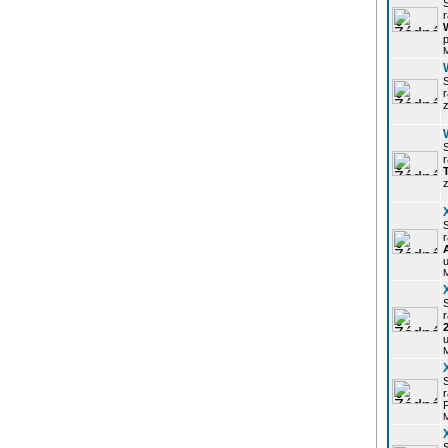
r
p
z
r
z
r
u
r
u
r
P