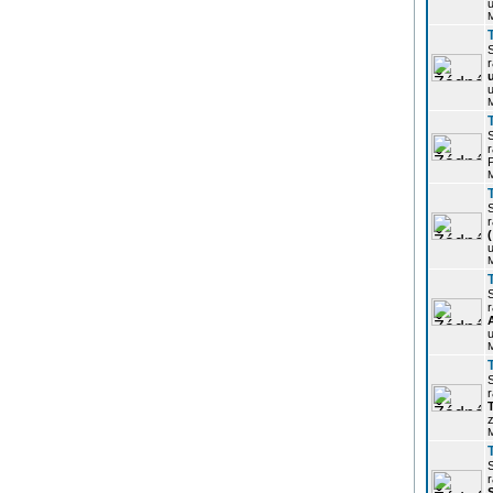
u
r
u
r
P
r
u
r
u
r
z
r