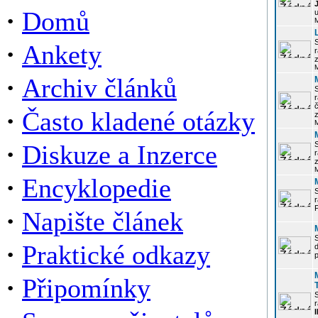
·
Domů
u
·
Ankety
r
z
·
Archiv článků
r
·
Často kladené otázky
z
·
Diskuze a Inzerce
r
z
·
Encyklopedie
P
·
Napište článek
·
Praktické odkazy
p
·
Připomínky
r
I