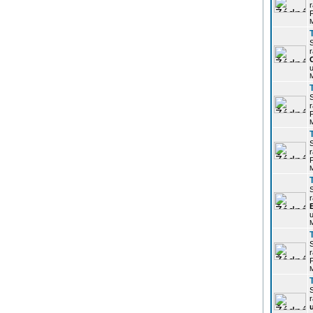
r
P
r
u
r
P
r
P
r
u
r
P
r