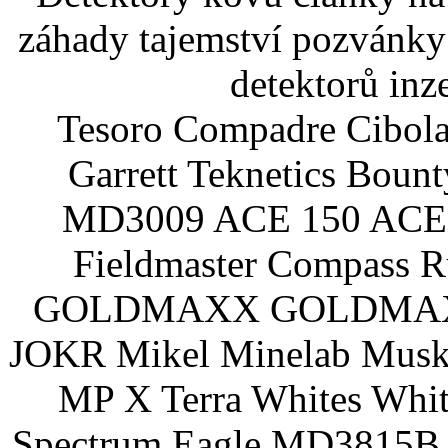
záhady tajemství pozvánky
detektorů inz
Tesoro Compadre Cibola
Garrett Teknetics Boun
MD3009 ACE 150 ACE 
Fieldmaster Compass 
GOLDMAXX GOLDMAXX P
JOKR Mikel Minelab Muske
MP X Terra Whites Wh
Spectrum Eagle MD3815B 