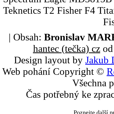
Teknetics T2 Fisher F4 Tit
Fi
| Obsah:
Bronislav MA
hantec (tečka) cz
od 
Design layout by
Jakub 
Web pohání Copyright ©
R
Všechna p
Čas potřebný ke zpra
Poznejte další