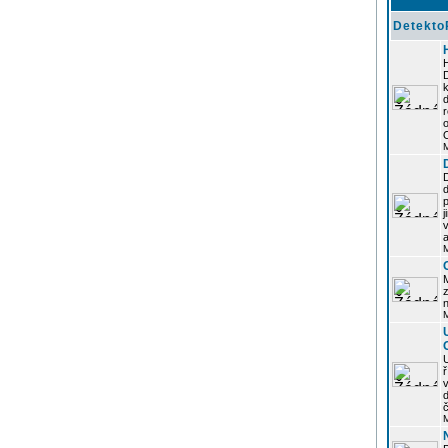
Detekto
k
d
j
z
n
ř
č