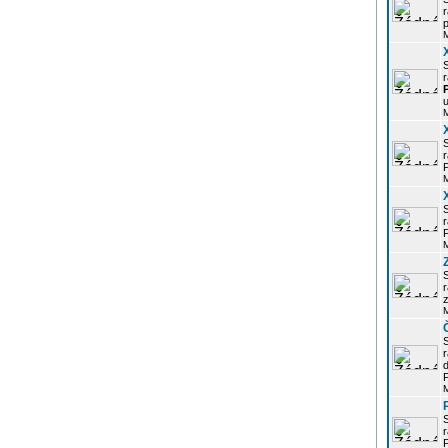
r
p
r
u
r
P
r
P
r
z
d
P
r
P