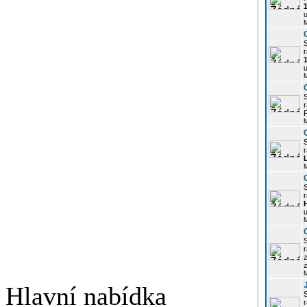
u
r
u
r
P
r
r
u
r
z
Hlavní nabídka
r