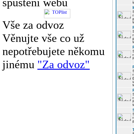
spuštění webu
r
p
Vše za odvoz
Věnujte vše co už
r
p
nepotřebujete někomu
r
P
jinému
"Za odvoz"
r
u
r
P
r
p