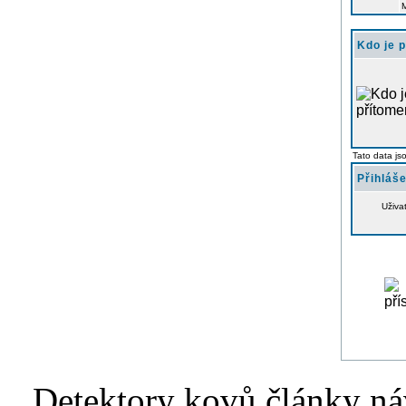
Kdo je 
Tato data js
Přihláše
Uživa
Detektory kovů články náv