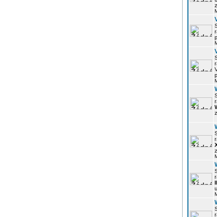
z
r
p
r
p
r
z
r
z
r
u
r