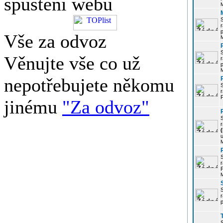
spuštění webu
r
p
Vše za odvoz
Věnujte vše co už
r
p
nepotřebujete někomu
r
P
jinému
"Za odvoz"
r
u
r
P
r
p