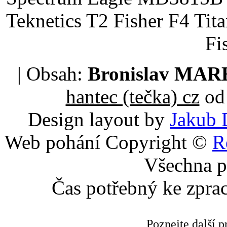
Teknetics T2 Fisher F4 Tit
Fi
| Obsah:
Bronislav MA
hantec (tečka) cz
od 
Design layout by
Jakub 
Web pohání Copyright ©
R
Všechna p
Čas potřebný ke zpra
Poznejte další