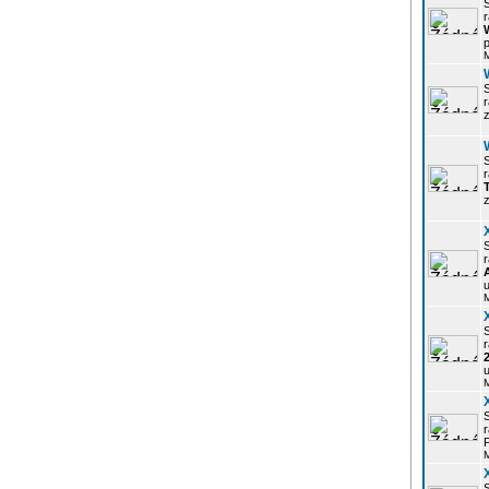
r
p
z
r
z
r
u
r
u
r
P