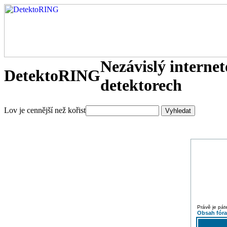
Nezávislý interne
DetektoRING
detektorech
Lov je cennější než kořist
Právě je pát
Obsah fór