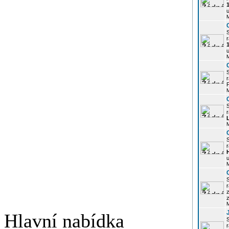
u
r
u
r
P
r
r
u
r
z
Hlavní nabídka
r