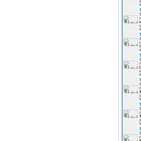
u
r
u
r
P
r
u
r
u
r
z
r