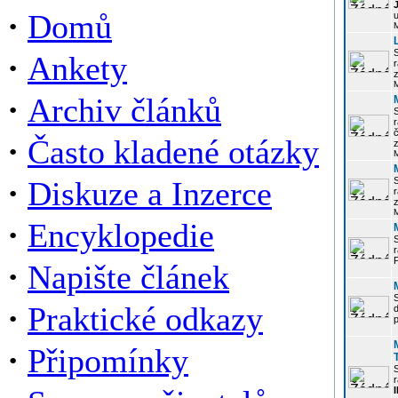
·
Domů
u
·
Ankety
r
z
·
Archiv článků
r
·
Často kladené otázky
z
·
Diskuze a Inzerce
r
z
·
Encyklopedie
P
·
Napište článek
·
Praktické odkazy
p
·
Připomínky
r
I