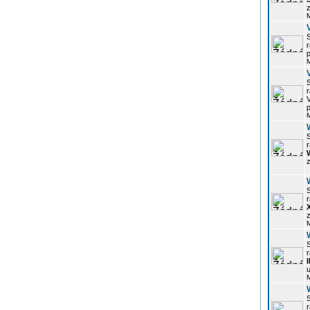
z
r
p
r
p
r
z
r
z
r
u
r