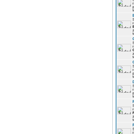
r
p
r
z
r
z
r
p
r
p
r
z
r