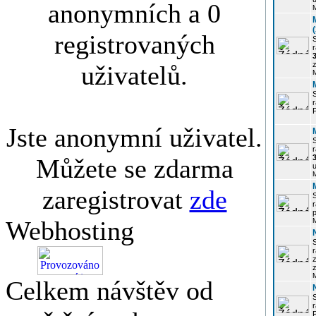
anonymních a 0
registrovaných
r
3
z
uživatelů.
r
Jste anonymní uživatel.
r
Můžete se zdarma
u
zaregistrovat
zde
r
p
Webhosting
r
z
Celkem návštěv od
P