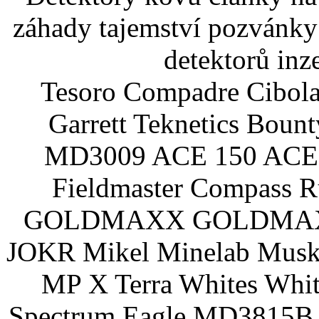
záhady tajemství pozvánky
detektorů inz
Tesoro Compadre Cibola
Garrett Teknetics Boun
MD3009 ACE 150 ACE 
Fieldmaster Compass 
GOLDMAXX GOLDMAXX P
JOKR Mikel Minelab Muske
MP X Terra Whites Wh
Spectrum Eagle MD3815B 