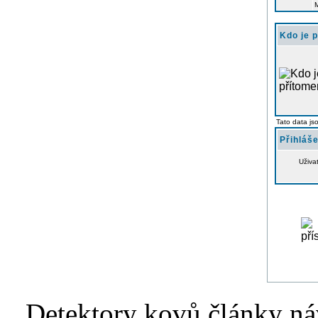
Kdo je 
Tato data js
Přihláše
Uživa
Detektory kovů články náv