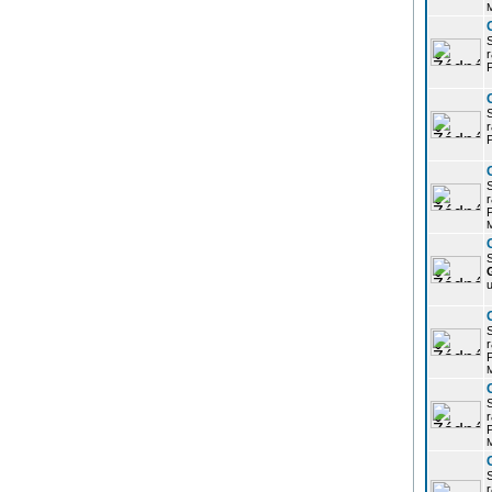
r
P
r
P
r
P
S
u
r
P
r
P
r