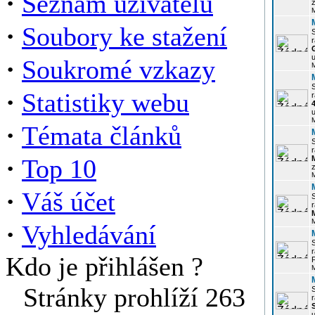
·
Seznam uživatelů
z
·
Soubory ke stažení
r
u
·
Soukromé vzkazy
·
Statistiky webu
r
u
·
Témata článků
r
·
Top 10
z
·
Váš účet
r
·
Vyhledávání
r
Kdo je přihlášen ?
P
Stránky prohlíží 263
r
u