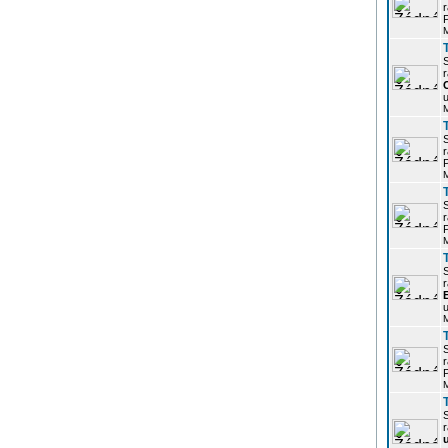
r
P
r
u
r
P
r
P
r
u
r
P
r