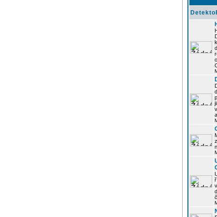
Detekto
k
d
j
z
n
ř
č