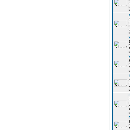
r
p
r
u
r
P
r
P
r
z
d
P
r
P