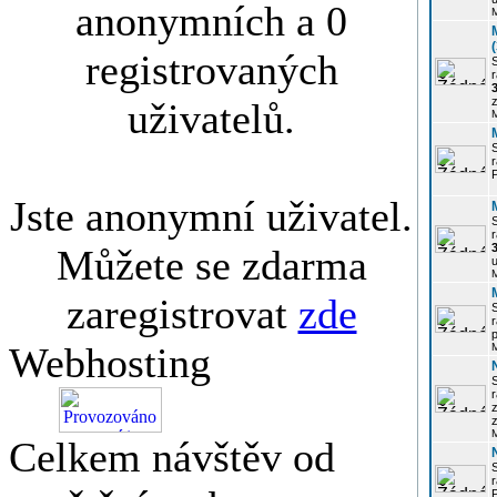
anonymních a 0
registrovaných
r
3
z
uživatelů.
r
Jste anonymní uživatel.
r
Můžete se zdarma
u
zaregistrovat
zde
r
p
Webhosting
r
z
Celkem návštěv od
P