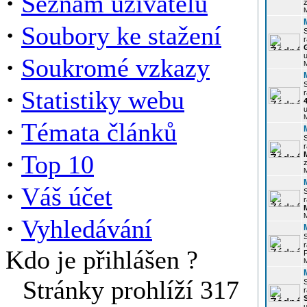
·
Seznam uživatelů
z
·
Soubory ke stažení
r
u
·
Soukromé vzkazy
·
Statistiky webu
r
u
·
Témata článků
r
·
Top 10
z
·
Váš účet
r
·
Vyhledávání
r
Kdo je přihlášen ?
P
Stránky prohlíží 317
r
u