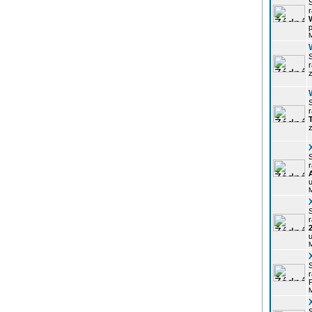
r
p
z
r
z
r
u
r
u
r
P