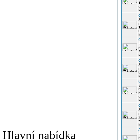
u
r
u
r
P
r
r
u
r
z
Hlavní nabídka
r