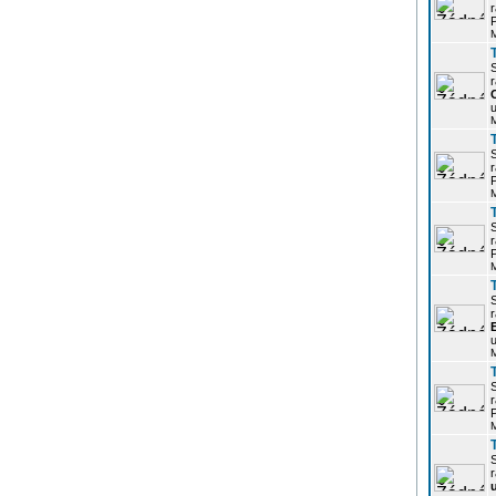
r
P
r
u
r
P
r
P
r
u
r
P
r