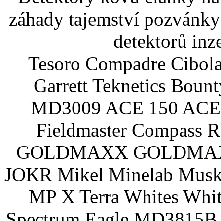
záhady tajemství pozvánky
detektorů inz
Tesoro Compadre Cibola
Garrett Teknetics Boun
MD3009 ACE 150 ACE 
Fieldmaster Compass 
GOLDMAXX GOLDMAXX P
JOKR Mikel Minelab Muske
MP X Terra Whites Wh
Spectrum Eagle MD3815B 