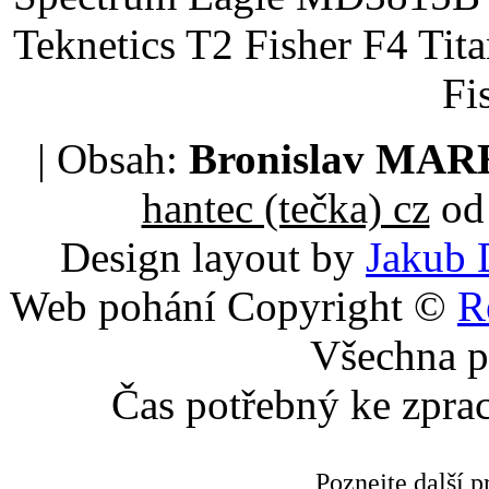
Teknetics T2 Fisher F4 Tit
Fi
| Obsah:
Bronislav MA
hantec (tečka) cz
od 
Design layout by
Jakub 
Web pohání Copyright ©
R
Všechna p
Čas potřebný ke zpra
Poznejte další