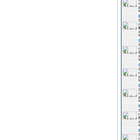
r
p
r
z
r
z
r
p
r
p
r
z
r