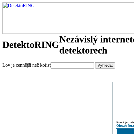
Nezávislý interne
DetektoRING
detektorech
Lov je cennější než kořist
Právě je pát
Obsah fór