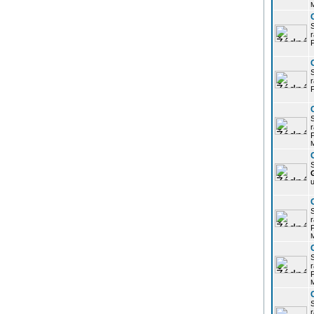
r
P
r
P
r
P
S
u
r
P
r
P
r