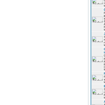
r
j
s
P
S
r
p
p
r
P