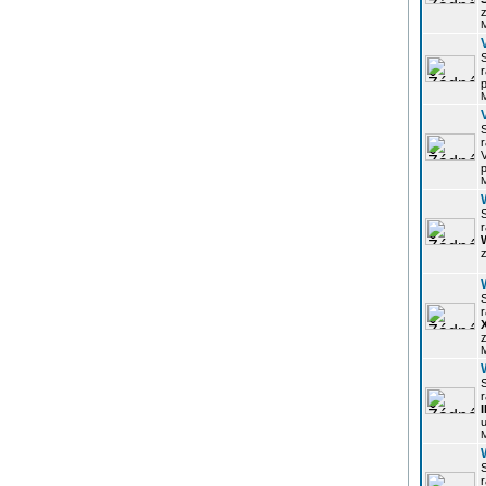
z
r
p
r
p
r
z
r
z
r
u
r