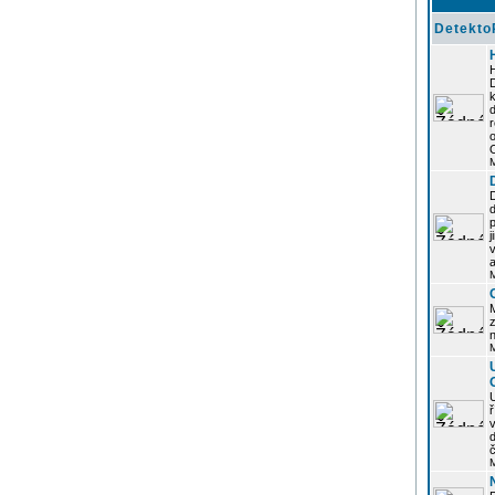
Detekto
k
d
j
z
n
ř
č