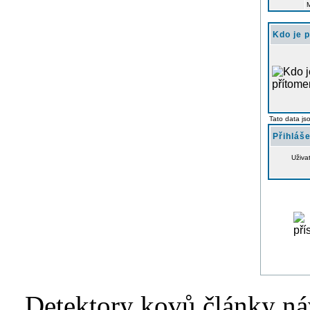
Kdo je 
Tato data js
Přihláše
Uživa
Detektory kovů články náv