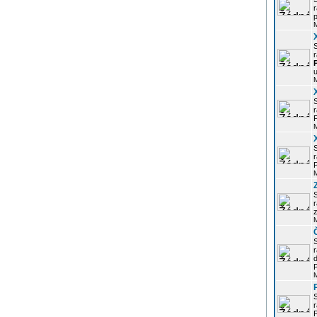
r
p
r
u
r
P
r
P
r
z
d
P
r
P