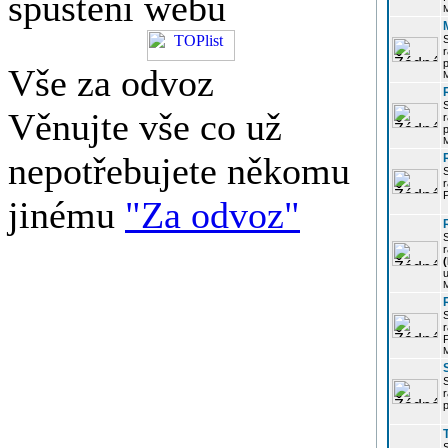
spuštění webu
r
p
Vše za odvoz
Věnujte vše co už
r
p
nepotřebujete někomu
r
P
jinému
"Za odvoz"
r
u
r
P
r
p