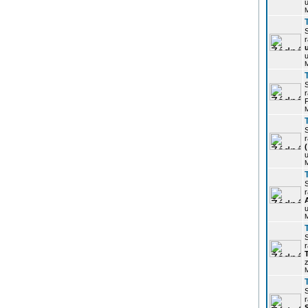
u
r
u
r
P
r
u
r
u
r
z
r