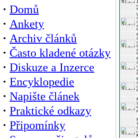
·
Domů
u
·
Ankety
r
z
·
Archiv článků
r
·
Často kladené otázky
z
·
Diskuze a Inzerce
r
z
·
Encyklopedie
P
·
Napište článek
·
Praktické odkazy
p
·
Připomínky
r
I