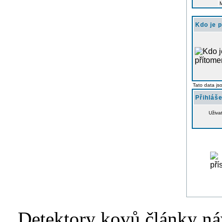
Kdo je 
Tato data js
Přihláše
Uživa
Detektory kovů články náv