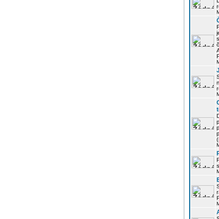
r
j
s
P
S
r
p
p
r
P