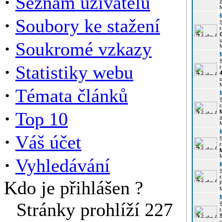
·
Seznam uživatelů
z
·
Soubory ke stažení
r
u
·
Soukromé vzkazy
·
Statistiky webu
r
u
·
Témata článků
r
·
Top 10
z
·
Váš účet
r
·
Vyhledávání
r
Kdo je přihlášen ?
P
Stránky prohlíží 227
r
u