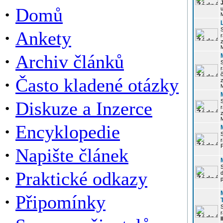
·
Domů
u
·
Ankety
r
z
·
Archiv článků
r
·
Často kladené otázky
z
·
Diskuze a Inzerce
r
z
·
Encyklopedie
P
·
Napište článek
·
Praktické odkazy
p
·
Připomínky
r
I