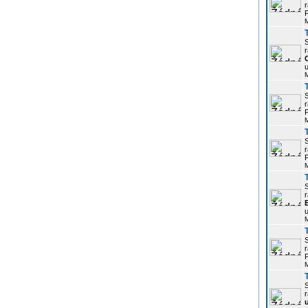
r
P
r
u
r
P
r
P
r
u
r
P
r