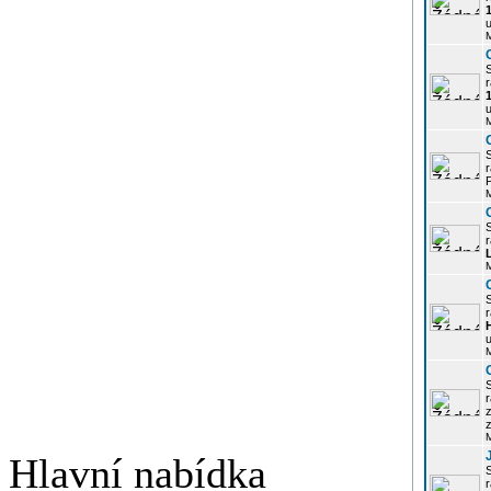
u
r
u
r
P
r
r
u
r
z
Hlavní nabídka
r