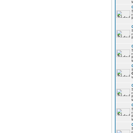
r
P
r
P
r
P
S
u
r
P
r
P
r