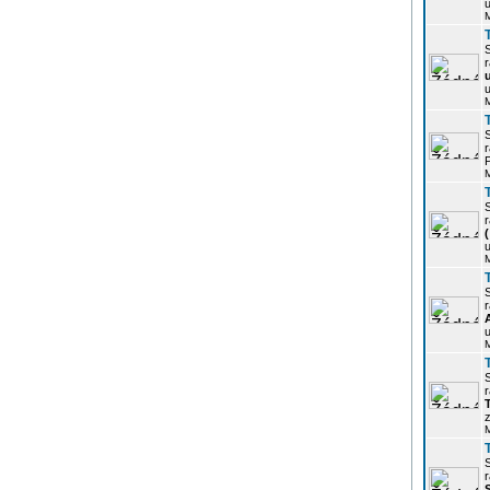
u
r
u
r
P
r
u
r
u
r
z
r