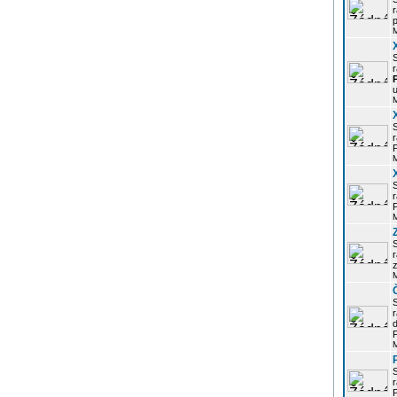
r
p
r
u
r
P
r
P
r
z
d
P
r
P