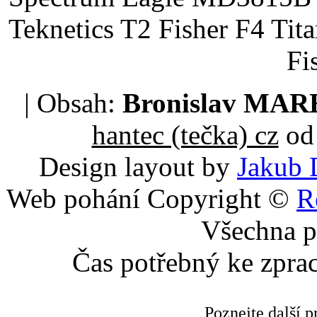
Teknetics T2 Fisher F4 Tit
Fi
| Obsah:
Bronislav MA
hantec (tečka) cz
od 
Design layout by
Jakub 
Web pohání Copyright ©
R
Všechna p
Čas potřebný ke zpra
Poznejte další