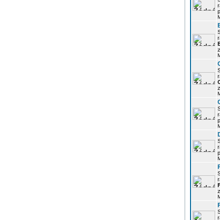
r
p
r
z
r
z
r
p
r
p
r
z
r