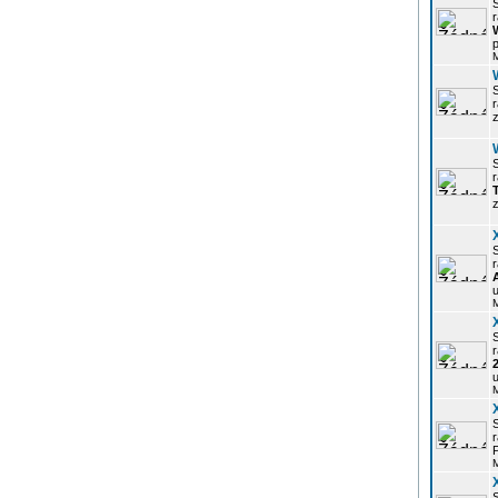
r
p
z
r
z
r
u
r
u
r
P