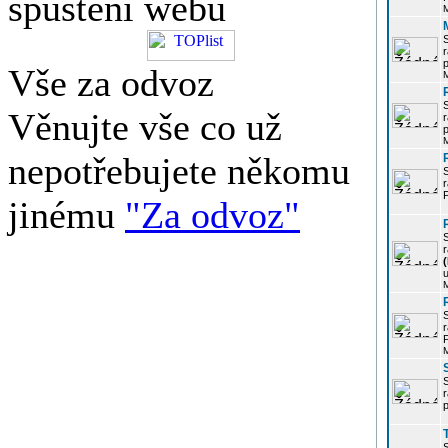
spuštění webu
r
p
Vše za odvoz
Věnujte vše co už
r
p
nepotřebujete někomu
r
P
jinému
"Za odvoz"
r
u
r
P
r
p