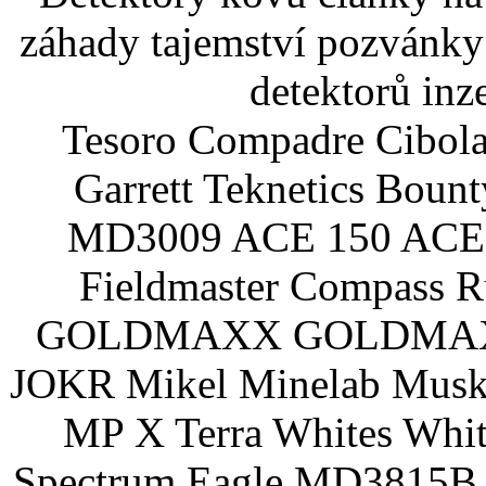
záhady tajemství pozvánky
detektorů inz
Tesoro Compadre Cibola
Garrett Teknetics Boun
MD3009 ACE 150 ACE 
Fieldmaster Compass 
GOLDMAXX GOLDMAXX P
JOKR Mikel Minelab Muske
MP X Terra Whites Wh
Spectrum Eagle MD3815B 