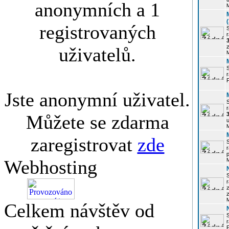
anonymních a 1
registrovaných
r
3
z
uživatelů.
r
Jste anonymní uživatel.
r
Můžete se zdarma
u
zaregistrovat
zde
r
p
Webhosting
r
z
Celkem návštěv od
P