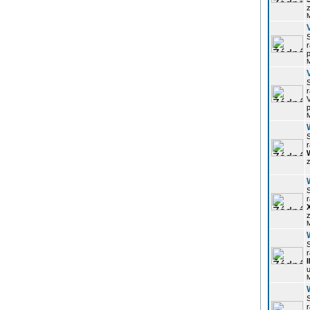
z
r
p
r
p
r
z
r
z
r
u
r