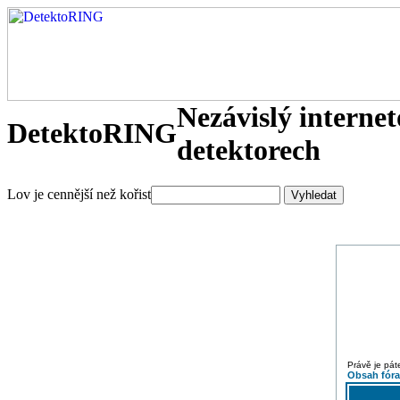
Nezávislý interne
DetektoRING
detektorech
Lov je cennější než kořist
Právě je pát
Obsah fór