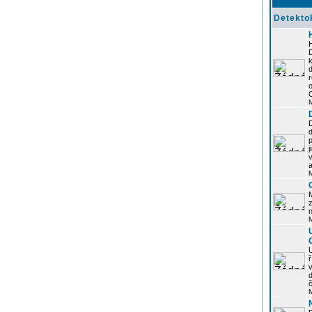
Detekto
k
d
j
z
n
ř
č