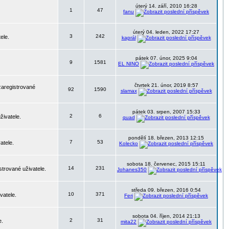
úterý 14. září, 2010 16:28
1
47
fanu
úterý 04. leden, 2022 17:27
3
242
ele.
kaprál
pátek 07. únor, 2025 9:04
9
1581
EL NINO
čtvrtek 21. únor, 2019 8:57
zaregistrované
92
1590
slamax
pátek 03. srpen, 2007 15:33
2
6
živatele.
quad
pondělí 18. březen, 2013 12:15
7
53
atele.
Kolecko
sobota 18. červenec, 2015 15:11
14
231
strované uživatele.
Johanes350
středa 09. březen, 2016 0:54
10
371
vatele.
Feri
sobota 04. říjen, 2014 21:13
2
31
e.
mita22