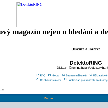
tový magazín nejen o hledání a d
Diskuze a Inzerce
DetektoRING
Diskuzní fórum na https://detektory.han
FAQ
Hledat
Seznam uživatelů
Uživatelské 
Osobní nastavení
Přihlásit se pro kontrolu soukrom
1:27
Fórum