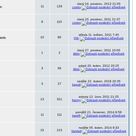
úterý 24. prosinec, 2013 21:05
11
129
e.
cortes
úterý 20. prosinec, 2011 21:37
8
110
cortes
středa 11. květen, 2011 7:45
10
80
tele.
Qth
úterý 27. prosinec, 2011 10:05
1
2
tibko
pátek 20. leden, 2012 20:25
3
66
tibko
neděle 22. duben, 2018 20:35
3
27
kaprál
sobota 12. únor, 2011 21:25
13
321
franny
pondělí 21. červenec, 2014 8:58
11
111
karelh
neděle 05. leden, 2014 9:33
15
215
Vankelt