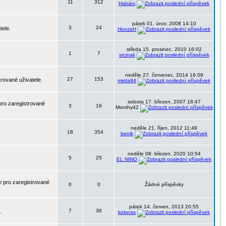
11
312
Habáni
pátek 01. únor, 2008 14:10
3
24
tele.
HonzaH
středa 15. prosinec, 2010 16:02
1
7
vrcinak
neděle 27. červenec, 2014 16:09
27
153
trované uživatele.
mirda94
sobota 17. březen, 2007 18:47
pro zaregistrované
3
19
Monthy42
neděle 21. říjen, 2012 11:49
18
354
benik
neděle 08. březen, 2020 10:54
5
25
EL NINO
 pro zaregistrované
0
0
Žádné příspěvky
pátek 14. červen, 2013 20:55
7
36
.
kokerss