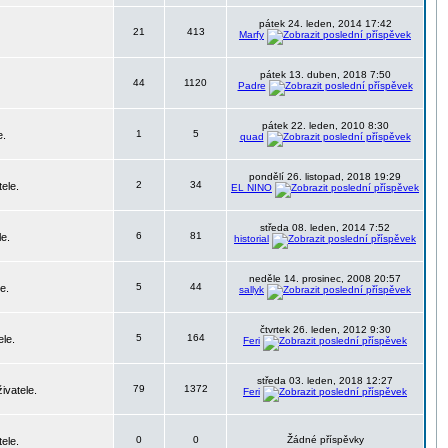
pátek 24. leden, 2014 17:42
21
413
Marfy
pátek 13. duben, 2018 7:50
44
1120
Padre
pátek 22. leden, 2010 8:30
1
5
e.
quad
pondělí 26. listopad, 2018 19:29
2
34
ele.
EL NINO
středa 08. leden, 2014 7:52
6
81
le.
historial
neděle 14. prosinec, 2008 20:57
5
44
e.
sallyk
čtvrtek 26. leden, 2012 9:30
5
164
ele.
Feri
středa 03. leden, 2018 12:27
79
1372
ivatele.
Feri
0
0
Žádné příspěvky
ele.