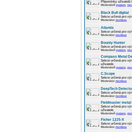
Připomínky uživatelů
Moderátoři
system
,
mc
Black Bull digital
Sekce určená pro vým
Moderátor
mcmlxxx
Atlantis
Sekce určená pro vým
Moderátor
mcmlxxx
Bounty Hunter
Sekce určená pro vým
Moderátoři
system
,
mc
Compass Metal De
Sekce určená pro vým
uživatele.
Moderátoři
system
,
mc
C.Scope
Sekce určená pro vým
Moderátor
mcmlxxx
DeepTech Detecto
Sekce určená pro vým
Moderátor
mcmlxxx
Fieldmaster metal
Sekce určená pro vým
uživatele.
Moderátoři
system
,
mc
Fisher 1225-X
Sekce určená pro vým
Moderátor
mcmlxxx