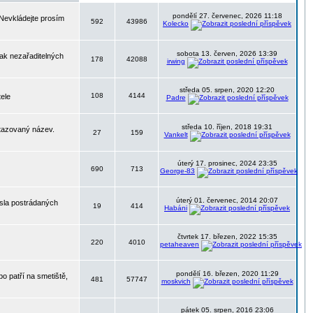
pondělí 27. červenec, 2026 11:18
 Nevkládejte prosím
592
43986
Kolecko
sobota 13. červen, 2026 13:39
nak nezařaditelných
178
42088
irwing
středa 05. srpen, 2020 12:20
108
4144
tele
Padre
středa 10. říjen, 2018 19:31
otazovaný název.
27
159
Vankelt
úterý 17. prosinec, 2024 23:35
690
713
George-83
úterý 01. červenec, 2014 20:07
ísla postrádaných
19
414
Habáni
čtvrtek 17. březen, 2022 15:35
220
4010
petaheaven
pondělí 16. březen, 2020 11:29
o patří na smetiště,
481
57747
moskvich
pátek 05. srpen, 2016 23:06