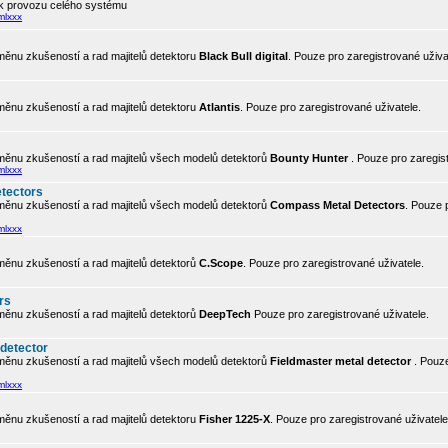
 k provozu celého systému
mlxxx
ěnu zkušeností a rad majitelů detektoru
Black Bull digital
. Pouze pro zaregistrované uživa
ěnu zkušeností a rad majitelů detektoru
Atlantis
. Pouze pro zaregistrované uživatele.
ěnu zkušeností a rad majitelů všech modelů detektorů
Bounty Hunter
. Pouze pro zaregis
mlxxx
tectors
ěnu zkušeností a rad majitelů všech modelů detektorů
Compass Metal Detectors
. Pouze 
mlxxx
ěnu zkušeností a rad majitelů detektorů
C.Scope
. Pouze pro zaregistrované uživatele.
rs
ěnu zkušeností a rad majitelů detektorů
DeepTech
Pouze pro zaregistrované uživatele.
 detector
ěnu zkušeností a rad majitelů všech modelů detektorů
Fieldmaster metal detector
. Pouze
mlxxx
ěnu zkušeností a rad majitelů detektoru
Fisher 1225-X
. Pouze pro zaregistrované uživatele