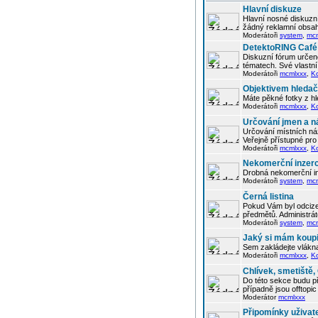
Hlavní diskuze
Hlavní nosné diskuzní
žádný reklamní obsah
Moderátoři
system
,
mc
DetektoRING Café
Diskuzní fórum určené
tématech. Své vlastn
Moderátoři
mcmlxxx
,
K
Objektivem hleda
Máte pěkné fotky z hl
Moderátoři
mcmlxxx
,
K
Určování jmen a n
Určování místních náz
Veřejně přístupné pro 
Moderátoři
mcmlxxx
,
K
Nekomerční inzer
Drobná nekomerční in
Moderátoři
system
,
mc
Černá listina
Pokud Vám byl odcizen
předmětů. Administrá
Moderátoři
system
,
mc
Jaký si mám koupi
Sem zakládejte vlákna
Moderátoři
mcmlxxx
,
K
Chlívek, smetiště
Do této sekce budu p
případně jsou offtop
Moderátor
mcmlxxx
Připomínky uživat