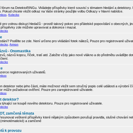
 fórum na DetektoRINGu. Vkládejte příspěvky které souvisí s tématem hledání a detektory.
. Pokud chcete vložit odkaz na Vaše stránky použijte volbu Odkazy v hlavní nabídce.
mlxxx
,
Kolecko
 pro volnou diskuzi hledačů - prostě takový pokec pro přátelské popovídání o obecných, ji
í příspěvky zde můžete upravovat a dokonce i mazat.
olecko
če
edání? Podělte se zde. Není určeno pro vkládání fotek nálezů, Pouze pro registrované uživa
olecko
,
Armon
ázvů - Onomastika
vů, názvů kopcu, říček, tratí atd. Založte vždy jako nové vlákno a do předmětu uvádějte d
čtení.
olecko
ce
zerce registrovaných uživatelů.
mlxxx
 detektor nebo jeho části, máte možnost vložit sem stručný popis celé události a výrobní č
tor může požadovat ověření. Pouze pro zaregistrované uživatele.
mlxxx
t detektor?
 týkající se koupě nového detektoru. Pouze pro registrované uživatele.
olecko
, OT, zamčená témata
řesunovat veškeré příspěvky které nějakým způsobem porušují pravidla, slušné chování neb
ic (mimotématické) a zamčené
elů k provozu