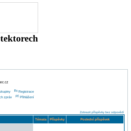
etektorech
tec.cz
skupiny
Registrace
ých zpráv
Přihlášení
Zobrazit příspěvky bez odpovědí
Témata
Příspěvky
Poslední příspěvek