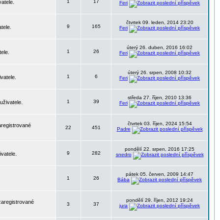
1
17
atele.
Feri
čtvrtek 09. leden, 2014 23:20
9
165
tele.
Feri
úterý 26. duben, 2016 16:02
1
26
ele.
Feri
úterý 26. srpen, 2008 10:32
1
6
vatele.
Feri
středa 27. říjen, 2010 13:36
1
39
uživatele.
Feri
čtvrtek 03. říjen, 2024 15:54
aregistrované
22
451
Padre
pondělí 22. srpen, 2016 17:25
9
282
vatele.
snedro
pátek 05. červen, 2009 14:47
1
26
Bába
pondělí 29. říjen, 2012 19:24
zaregistrované
3
37
jura