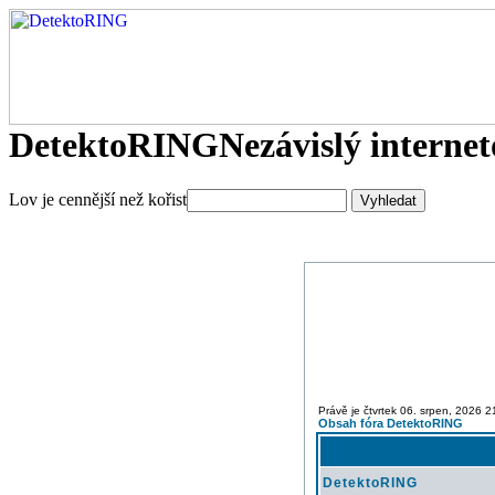
DetektoRING
Nezávislý interne
Lov je cennější než kořist
Právě je čtvrtek 06. srpen, 2026 2
Obsah fóra DetektoRING
DetektoRING