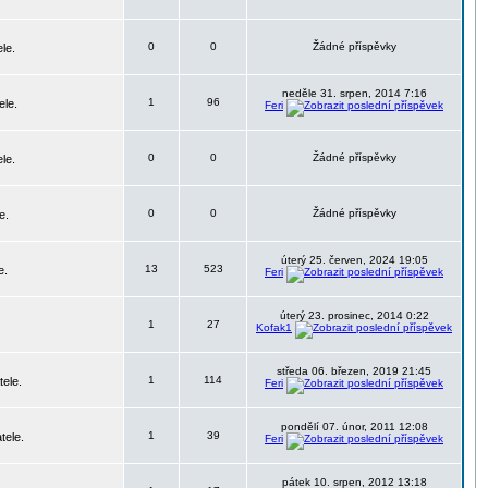
0
0
Žádné příspěvky
le.
neděle 31. srpen, 2014 7:16
1
96
ele.
Feri
0
0
Žádné příspěvky
le.
0
0
Žádné příspěvky
e.
úterý 25. červen, 2024 19:05
13
523
e.
Feri
úterý 23. prosinec, 2014 0:22
1
27
Kofak1
středa 06. březen, 2019 21:45
1
114
tele.
Feri
pondělí 07. únor, 2011 12:08
1
39
tele.
Feri
pátek 10. srpen, 2012 13:18