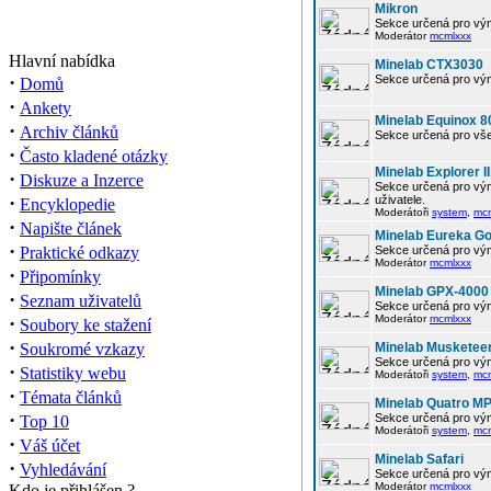
Mikron
Sekce určená pro vým
Moderátor
mcmlxxx
Hlavní nabídka
Minelab CTX3030
·
Sekce určená pro vým
Domů
·
Ankety
Minelab Equinox 8
·
Archiv článků
Sekce určená pro vše
·
Často kladené otázky
Minelab Explorer II
·
Diskuze a Inzerce
Sekce určená pro vým
·
uživatele.
Encyklopedie
Moderátoři
system
,
mc
·
Napište článek
Minelab Eureka Go
·
Praktické odkazy
Sekce určená pro vým
Moderátor
mcmlxxx
·
Připomínky
Minelab GPX-4000
·
Seznam uživatelů
Sekce určená pro vým
·
Moderátor
mcmlxxx
Soubory ke stažení
·
Soukromé vzkazy
Minelab Musketee
Sekce určená pro vým
·
Statistiky webu
Moderátoři
system
,
mc
·
Témata článků
Minelab Quatro M
·
Sekce určená pro vým
Top 10
Moderátoři
system
,
mc
·
Váš účet
Minelab Safari
·
Vyhledávání
Sekce určená pro vým
Moderátor
mcmlxxx
Kdo je přihlášen ?