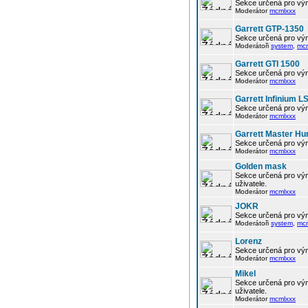
Sekce určená pro vým
Moderátor
mcmlxxx
Garrett GTP-1350
Sekce určená pro vým
Moderátoři
system
,
mc
Garrett GTI 1500
Sekce určená pro vým
Moderátor
mcmlxxx
Garrett Infinium L
Sekce určená pro vým
Moderátor
mcmlxxx
Garrett Master Hu
Sekce určená pro vým
Moderátor
mcmlxxx
Golden mask
Sekce určená pro vým
uživatele.
Moderátor
mcmlxxx
JOKR
Sekce určená pro vým
Moderátoři
system
,
mc
Lorenz
Sekce určená pro vým
Moderátor
mcmlxxx
Mikel
Sekce určená pro vým
uživatele.
Moderátor
mcmlxxx