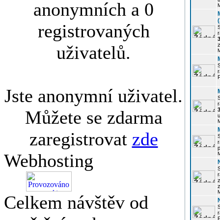
anonymních a 0
registrovaných
r
3
z
uživatelů.
r
Jste anonymní uživatel.
r
Můžete se zdarma
u
zaregistrovat
zde
r
p
Webhosting
r
z
Celkem návštěv od
P