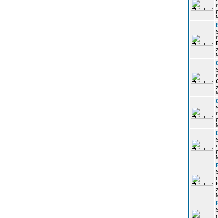
r
p
r
z
r
z
r
p
r
p
r
z
r