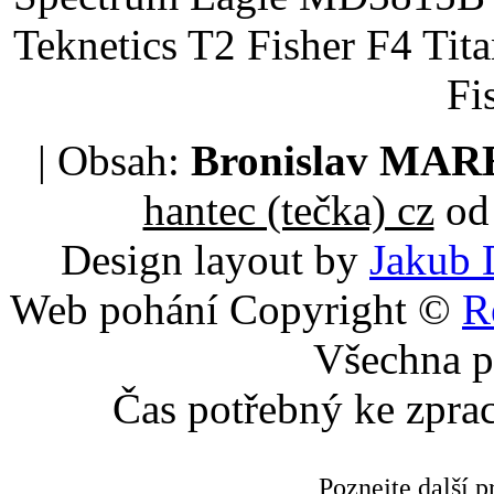
Teknetics T2 Fisher F4 Tit
Fi
| Obsah:
Bronislav MA
hantec (tečka) cz
od 
Design layout by
Jakub 
Web pohání Copyright ©
R
Všechna p
Čas potřebný ke zpra
Poznejte další