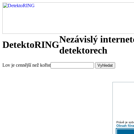
Nezávislý interne
DetektoRING
detektorech
Lov je cennější než kořist
Právě je sob
Obsah fór