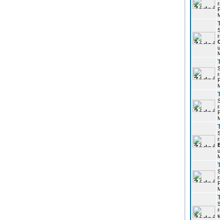
r
P
r
u
r
P
r
P
r
u
r
P
r