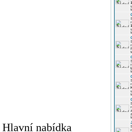
u
r
u
r
P
r
r
u
r
z
Hlavní nabídka
r