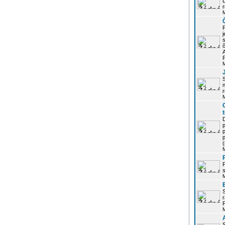
r
j
s
P
S
r
p
p
r
P