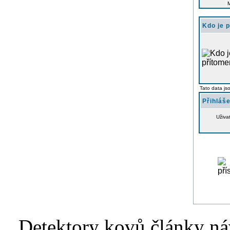
Kdo je 
Tato data js
Přihláše
Uživa
Detektory kovů články náv