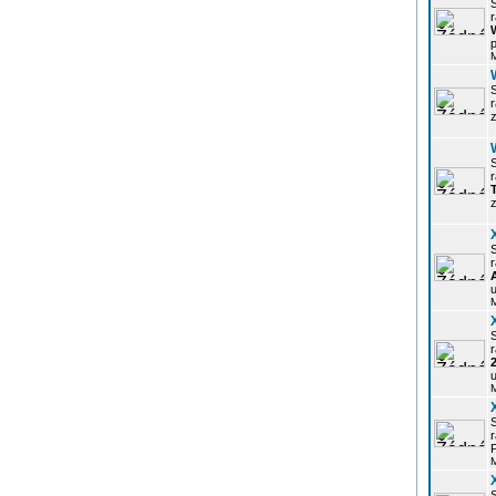
r
p
z
r
z
r
u
r
u
r
P