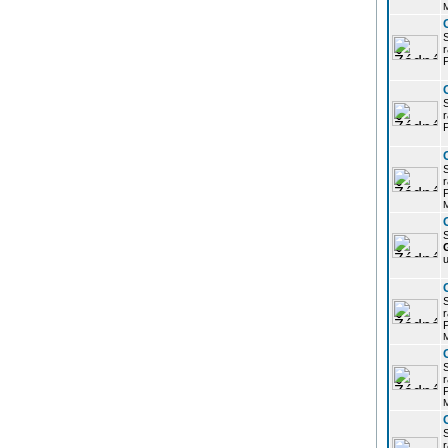
r
P
r
P
r
P
S
u
r
P
r
P
r