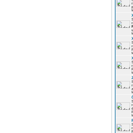
r
p
r
u
r
P
r
P
r
z
d
P
r
P