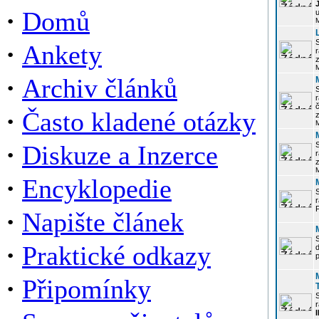
·
Domů
u
·
Ankety
r
z
·
Archiv článků
r
·
Často kladené otázky
z
·
Diskuze a Inzerce
r
z
·
Encyklopedie
P
·
Napište článek
·
Praktické odkazy
p
·
Připomínky
r
I