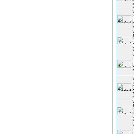
z
r
p
r
p
r
z
r
z
r
u
r