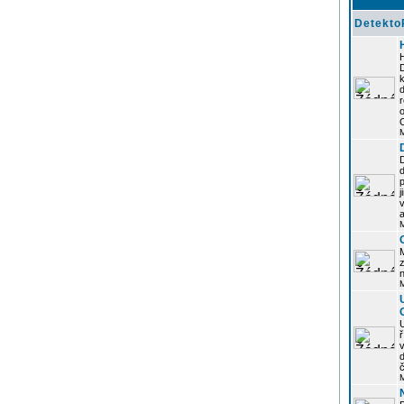
Detekto
k
d
j
z
n
ř
č