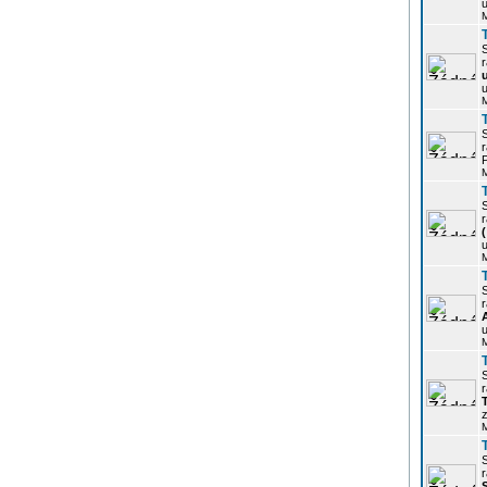
u
r
u
r
P
r
u
r
u
r
z
r