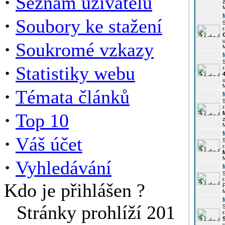
·
Seznam uživatelů
z
·
Soubory ke stažení
r
u
·
Soukromé vzkazy
·
Statistiky webu
r
u
·
Témata článků
r
·
Top 10
z
·
Váš účet
r
·
Vyhledávání
r
Kdo je přihlášen ?
P
Stránky prohlíží 201
r
u