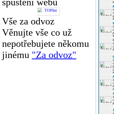
spuštění webu
r
p
Vše za odvoz
Věnujte vše co už
r
p
nepotřebujete někomu
r
P
jinému
"Za odvoz"
r
u
r
P
r
p