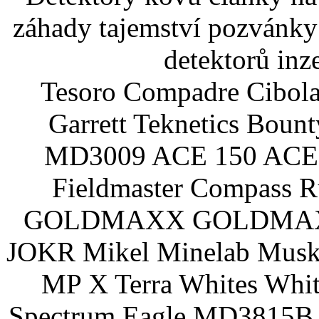
záhady tajemství pozvánky
detektorů inz
Tesoro Compadre Cibola
Garrett Teknetics Boun
MD3009 ACE 150 ACE 
Fieldmaster Compass 
GOLDMAXX GOLDMAXX P
JOKR Mikel Minelab Muske
MP X Terra Whites Wh
Spectrum Eagle MD3815B 