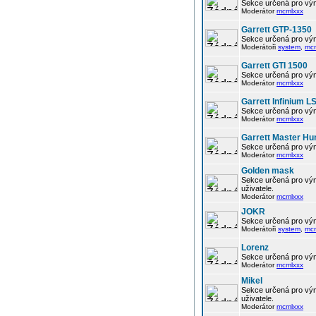
Sekce určená pro vým
Moderátor
mcmlxxx
Garrett GTP-1350
Sekce určená pro vým
Moderátoři
system
,
mc
Garrett GTI 1500
Sekce určená pro vým
Moderátor
mcmlxxx
Garrett Infinium L
Sekce určená pro vým
Moderátor
mcmlxxx
Garrett Master Hu
Sekce určená pro vým
Moderátor
mcmlxxx
Golden mask
Sekce určená pro vým
uživatele.
Moderátor
mcmlxxx
JOKR
Sekce určená pro vým
Moderátoři
system
,
mc
Lorenz
Sekce určená pro vým
Moderátor
mcmlxxx
Mikel
Sekce určená pro vým
uživatele.
Moderátor
mcmlxxx