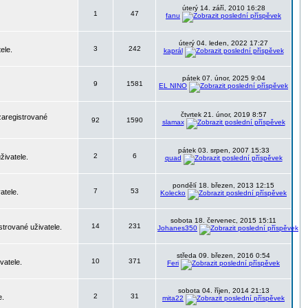
úterý 14. září, 2010 16:28
1
47
fanu
úterý 04. leden, 2022 17:27
3
242
ele.
kaprál
pátek 07. únor, 2025 9:04
9
1581
EL NINO
čtvrtek 21. únor, 2019 8:57
zaregistrované
92
1590
slamax
pátek 03. srpen, 2007 15:33
2
6
živatele.
quad
pondělí 18. březen, 2013 12:15
7
53
atele.
Kolecko
sobota 18. červenec, 2015 15:11
14
231
strované uživatele.
Johanes350
středa 09. březen, 2016 0:54
10
371
vatele.
Feri
sobota 04. říjen, 2014 21:13
2
31
e.
mita22