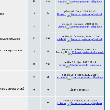
11
312
Habáni
pátek 01. únor, 2008 14:10
3
24
tele.
HonzaH
středa 15. prosinec, 2010 16:02
1
7
vrcinak
neděle 27. červenec, 2014 16:09
27
153
trované uživatele.
mirda94
sobota 17. březen, 2007 18:47
pro zaregistrované
3
19
Monthy42
neděle 21. říjen, 2012 11:49
18
354
benik
neděle 08. březen, 2020 10:54
5
25
EL NINO
 pro zaregistrované
0
0
Žádné příspěvky
pátek 14. červen, 2013 20:55
7
36
.
kokerss