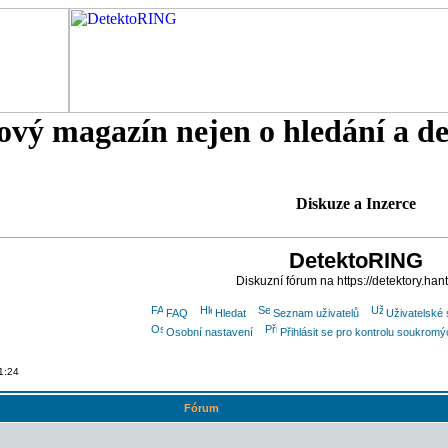
tový magazín nejen o hledání a d
Diskuze a Inzerce
DetektoRING
Diskuzní fórum na https://detektory.han
FAQ
Hledat
Seznam uživatelů
Uživatelské 
Osobní nastavení
Přihlásit se pro kontrolu soukrom
1:24
Fórum