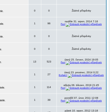
0
0
Žádné příspěvky
le.
neděle 31. srpen, 2014 7:16
1
96
ele.
Feri
0
0
Žádné příspěvky
le.
0
0
Žádné příspěvky
e.
úterý 25. červen, 2024 19:05
13
523
e.
Feri
úterý 23. prosinec, 2014 0:22
1
27
Kofak1
středa 06. březen, 2019 21:45
1
114
tele.
Feri
pondělí 07. únor, 2011 12:08
1
39
tele.
Feri
pátek 10. srpen, 2012 13:18