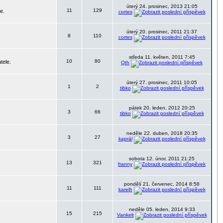
úterý 24. prosinec, 2013 21:05
11
129
e.
cortes
úterý 20. prosinec, 2011 21:37
8
110
cortes
středa 11. květen, 2011 7:45
10
80
tele.
Qth
úterý 27. prosinec, 2011 10:05
1
2
tibko
pátek 20. leden, 2012 20:25
3
66
tibko
neděle 22. duben, 2018 20:35
3
27
kaprál
sobota 12. únor, 2011 21:25
13
321
franny
pondělí 21. červenec, 2014 8:58
11
111
karelh
neděle 05. leden, 2014 9:33
15
215
Vankelt