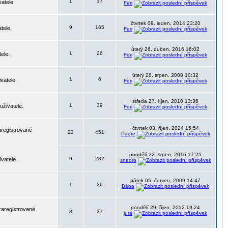
1
17
atele.
Feri
čtvrtek 09. leden, 2014 23:20
9
165
tele.
Feri
úterý 26. duben, 2016 16:02
1
26
ele.
Feri
úterý 26. srpen, 2008 10:32
1
6
vatele.
Feri
středa 27. říjen, 2010 13:36
1
39
uživatele.
Feri
čtvrtek 03. říjen, 2024 15:54
aregistrované
22
451
Padre
pondělí 22. srpen, 2016 17:25
9
282
vatele.
snedro
pátek 05. červen, 2009 14:47
1
26
Bába
pondělí 29. říjen, 2012 19:24
zaregistrované
3
37
jura