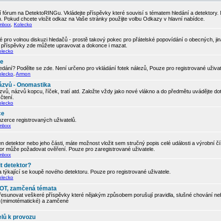
 fórum na DetektoRINGu. Vkládejte příspěvky které souvisí s tématem hledání a detektory.
. Pokud chcete vložit odkaz na Vaše stránky použijte volbu Odkazy v hlavní nabídce.
mlxxx
,
Kolecko
 pro volnou diskuzi hledačů - prostě takový pokec pro přátelské popovídání o obecných, ji
í příspěvky zde můžete upravovat a dokonce i mazat.
olecko
če
edání? Podělte se zde. Není určeno pro vkládání fotek nálezů, Pouze pro registrované uživa
olecko
,
Armon
ázvů - Onomastika
vů, názvů kopcu, říček, tratí atd. Založte vždy jako nové vlákno a do předmětu uvádějte d
čtení.
olecko
ce
zerce registrovaných uživatelů.
mlxxx
 detektor nebo jeho části, máte možnost vložit sem stručný popis celé události a výrobní č
tor může požadovat ověření. Pouze pro zaregistrované uživatele.
mlxxx
t detektor?
 týkající se koupě nového detektoru. Pouze pro registrované uživatele.
olecko
, OT, zamčená témata
řesunovat veškeré příspěvky které nějakým způsobem porušují pravidla, slušné chování neb
ic (mimotématické) a zamčené
elů k provozu