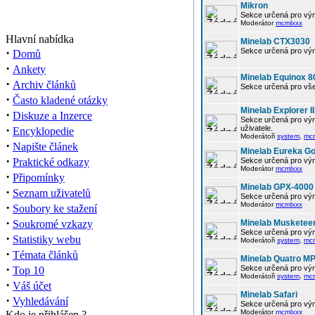
Mikron
Sekce určená pro vým
Moderátor
mcmlxxx
Hlavní nabídka
Minelab CTX3030
·
Sekce určená pro vým
Domů
·
Ankety
Minelab Equinox 8
·
Archiv článků
Sekce určená pro vše
·
Často kladené otázky
Minelab Explorer II
·
Diskuze a Inzerce
Sekce určená pro vým
·
uživatele.
Encyklopedie
Moderátoři
system
,
mc
·
Napište článek
Minelab Eureka Go
·
Praktické odkazy
Sekce určená pro vým
Moderátor
mcmlxxx
·
Připomínky
Minelab GPX-4000
·
Seznam uživatelů
Sekce určená pro vým
·
Moderátor
mcmlxxx
Soubory ke stažení
·
Soukromé vzkazy
Minelab Musketee
Sekce určená pro vým
·
Statistiky webu
Moderátoři
system
,
mc
·
Témata článků
Minelab Quatro M
·
Sekce určená pro vým
Top 10
Moderátoři
system
,
mc
·
Váš účet
Minelab Safari
·
Vyhledávání
Sekce určená pro vým
Moderátor
mcmlxxx
Kdo je přihlášen ?