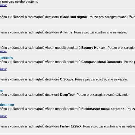
 k provozu celého systému
mlxxx
ěnu zkušeností a rad majitelů detektoru
Black Bull digital
. Pouze pro zaregistrované uživa
ěnu zkušeností a rad majitelů detektoru
Atlantis
. Pouze pro zaregistrované uživatele.
ěnu zkušeností a rad majitelů všech modelů detektorů
Bounty Hunter
. Pouze pro zaregis
mlxxx
tectors
ěnu zkušeností a rad majitelů všech modelů detektorů
Compass Metal Detectors
. Pouze 
mlxxx
ěnu zkušeností a rad majitelů detektorů
C.Scope
. Pouze pro zaregistrované uživatele.
rs
ěnu zkušeností a rad majitelů detektorů
DeepTech
Pouze pro zaregistrované uživatele.
 detector
ěnu zkušeností a rad majitelů všech modelů detektorů
Fieldmaster metal detector
. Pouze
mlxxx
ěnu zkušeností a rad majitelů detektoru
Fisher 1225-X
. Pouze pro zaregistrované uživatele