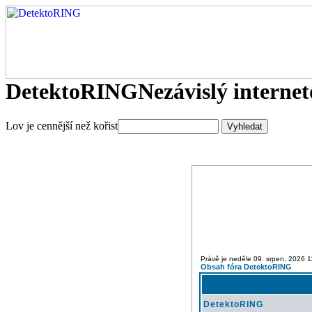
DetektoRING
Nezávislý interne
Lov je cennější než kořist
Právě je neděle 09. srpen, 2026 1
Obsah fóra DetektoRING
DetektoRING