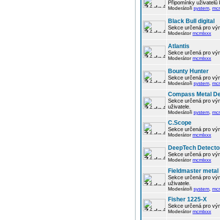
Připomínky uživatelů
Moderátoři
system
,
mc
Black Bull digital
Sekce určená pro vým
Moderátor
mcmlxxx
Atlantis
Sekce určená pro vým
Moderátor
mcmlxxx
Bounty Hunter
Sekce určená pro vým
Moderátoři
system
,
mc
Compass Metal De
Sekce určená pro vým
uživatele.
Moderátoři
system
,
mc
C.Scope
Sekce určená pro vým
Moderátor
mcmlxxx
DeepTech Detecto
Sekce určená pro vým
Moderátor
mcmlxxx
Fieldmaster metal
Sekce určená pro vým
uživatele.
Moderátoři
system
,
mc
Fisher 1225-X
Sekce určená pro vým
Moderátor
mcmlxxx