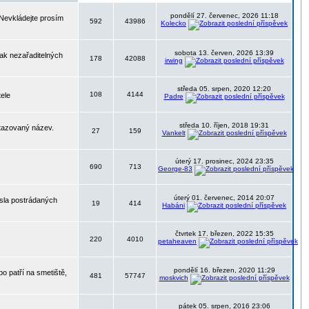
pondělí 27. červenec, 2026 11:18
 Nevkládejte prosím
592
43986
Kolecko
sobota 13. červen, 2026 13:39
nak nezařaditelných
178
42088
irwing
středa 05. srpen, 2020 12:20
108
4144
tele
Padre
středa 10. říjen, 2018 19:31
otazovaný název.
27
159
Vankelt
úterý 17. prosinec, 2024 23:35
690
713
George-83
úterý 01. červenec, 2014 20:07
ísla postrádaných
19
414
Habáni
čtvrtek 17. březen, 2022 15:35
220
4010
petaheaven
pondělí 16. březen, 2020 11:29
o patří na smetiště,
481
57747
moskvich
pátek 05. srpen, 2016 23:06