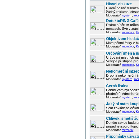
Hlavní diskuze
Hlavní nosné diskuzní
žádný reklamní obsah
Moderátoři
system
,
mc
DetektoRING Café
Diskuzní fórum určené
tématech. Své vlastn
Moderátoři
mcmlxxx
,
K
Objektivem hleda
Máte pěkné fotky z hl
Moderátoři
mcmlxxx
,
K
Určování jmen a n
Určování místních náz
Veřejně přístupné pro 
Moderátoři
mcmlxxx
,
K
Nekomerční inzer
Drobná nekomerční in
Moderátoři
system
,
mc
Černá listina
Pokud Vám byl odcizen
předmětů. Administrá
Moderátoři
system
,
mc
Jaký si mám koupi
Sem zakládejte vlákna
Moderátoři
mcmlxxx
,
K
Chlívek, smetiště
Do této sekce budu p
případně jsou offtop
Moderátor
mcmlxxx
Připomínky uživat