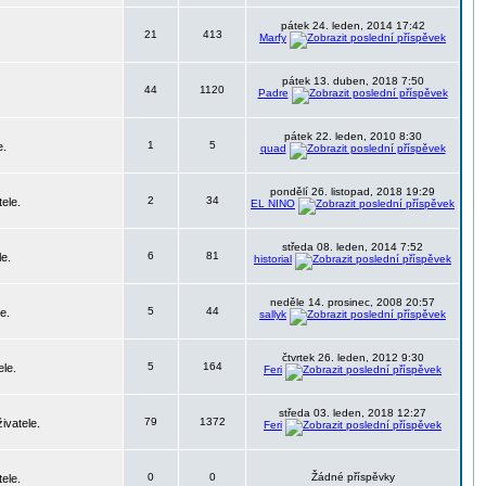
pátek 24. leden, 2014 17:42
21
413
Marfy
pátek 13. duben, 2018 7:50
44
1120
Padre
pátek 22. leden, 2010 8:30
1
5
e.
quad
pondělí 26. listopad, 2018 19:29
2
34
ele.
EL NINO
středa 08. leden, 2014 7:52
6
81
le.
historial
neděle 14. prosinec, 2008 20:57
5
44
e.
sallyk
čtvrtek 26. leden, 2012 9:30
5
164
ele.
Feri
středa 03. leden, 2018 12:27
79
1372
ivatele.
Feri
0
0
Žádné příspěvky
ele.