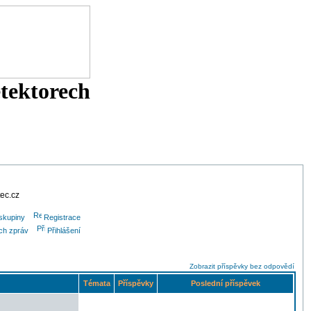
etektorech
tec.cz
skupiny
Registrace
ých zpráv
Přihlášení
Zobrazit příspěvky bez odpovědí
Témata
Příspěvky
Poslední příspěvek