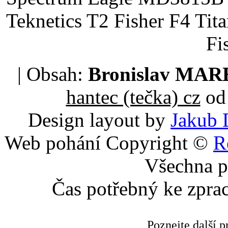
Teknetics T2 Fisher F4 Tit
Fi
| Obsah:
Bronislav MA
hantec (tečka) cz
od 
Design layout by
Jakub 
Web pohání Copyright ©
R
Všechna p
Čas potřebný ke zpra
Poznejte další