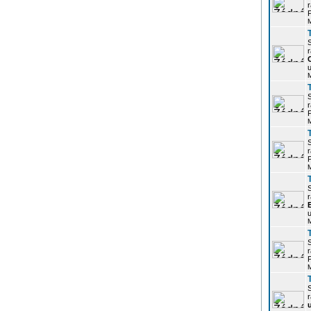
r
P
r
u
r
P
r
P
r
u
r
P
r