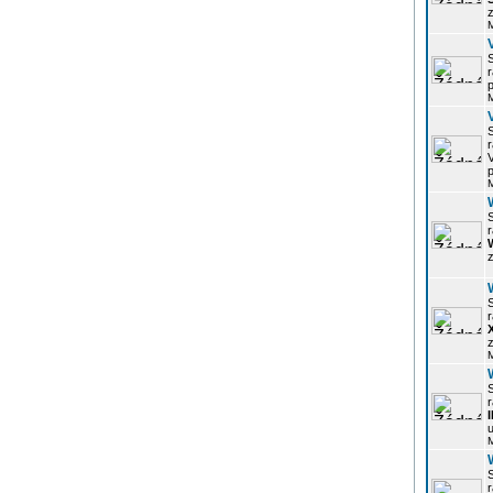
z
r
p
r
p
r
z
r
z
r
u
r