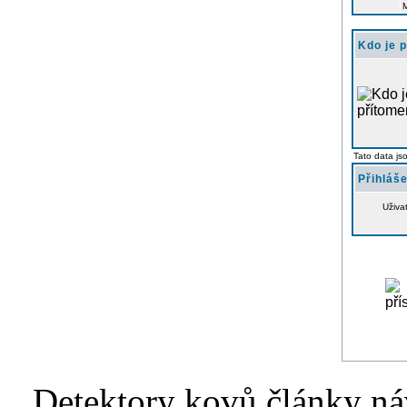
Kdo je 
Tato data js
Přihláše
Uživa
Detektory kovů články náv