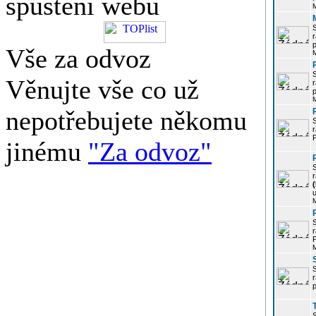
spuštění webu
r
p
Vše za odvoz
Věnujte vše co už
r
p
nepotřebujete někomu
r
P
jinému
"Za odvoz"
r
u
r
P
r
p