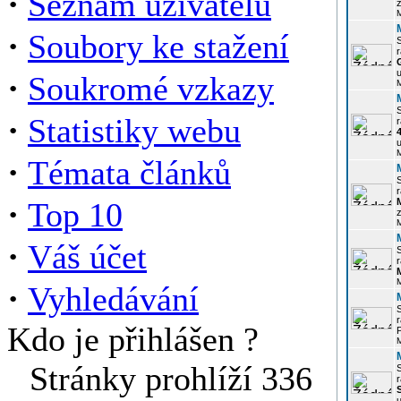
·
Seznam uživatelů
z
·
Soubory ke stažení
r
u
·
Soukromé vzkazy
·
Statistiky webu
r
u
·
Témata článků
r
·
Top 10
z
·
Váš účet
r
·
Vyhledávání
r
Kdo je přihlášen ?
P
Stránky prohlíží 336
r
u