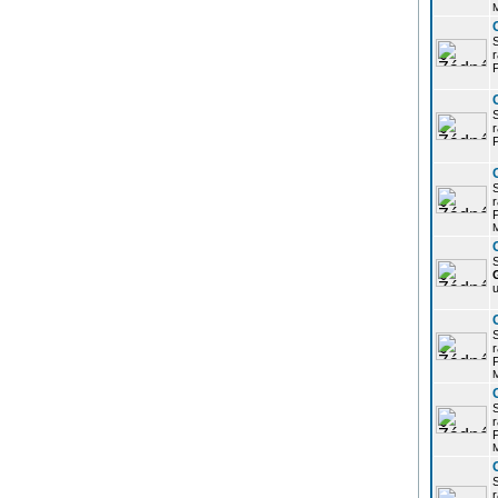
r
P
r
P
r
P
S
u
r
P
r
P
r