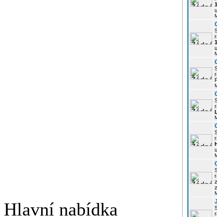
u
r
u
r
P
r
r
u
r
z
Hlavní nabídka
r