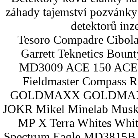
záhady tajemství pozvánky
detektorů inz
Tesoro Compadre Cibola
Garrett Teknetics Boun
MD3009 ACE 150 ACE 
Fieldmaster Compass 
GOLDMAXX GOLDMAXX P
JOKR Mikel Minelab Muske
MP X Terra Whites Wh
Spectrum Eagle MD3815B 