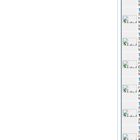
u
r
u
r
P
r
u
r
u
r
z
r