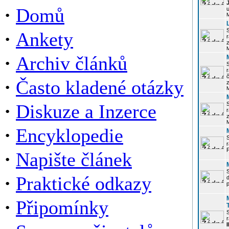
·
Domů
u
·
Ankety
r
z
·
Archiv článků
r
·
Často kladené otázky
z
·
Diskuze a Inzerce
r
z
·
Encyklopedie
P
·
Napište článek
·
Praktické odkazy
p
·
Připomínky
r
I