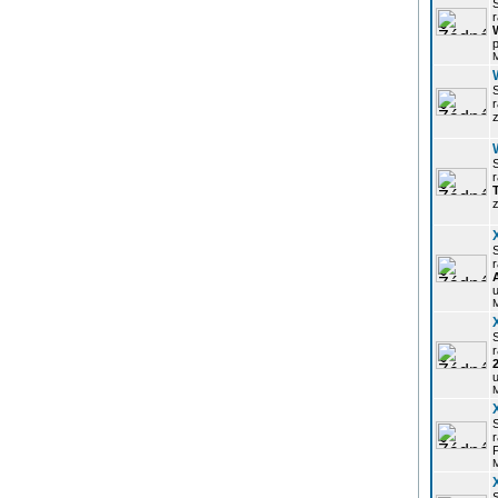
r
p
z
r
z
r
u
r
u
r
P