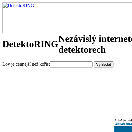
Nezávislý interne
DetektoRING
detektorech
Lov je cennější než kořist
Právě je ned
Obsah fór