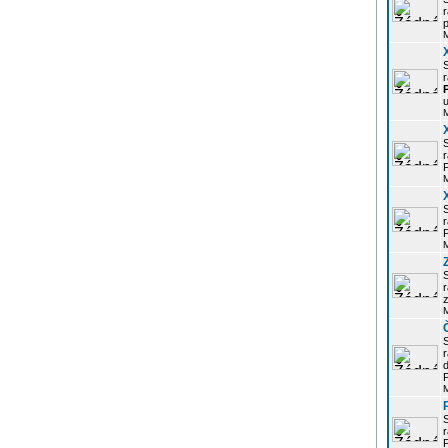
r
p
r
u
r
P
r
P
r
z
d
P
r
P