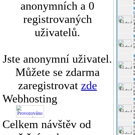
anonymních a 0
registrovaných
r
3
z
uživatelů.
r
Jste anonymní uživatel.
r
Můžete se zdarma
u
zaregistrovat
zde
r
p
Webhosting
r
z
Celkem návštěv od
P