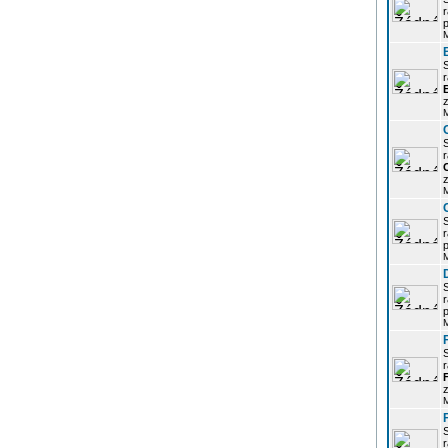
r
p
r
z
r
z
r
p
r
p
r
z
r