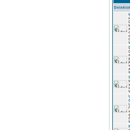
Detekto
k
d
j
z
n
ř
č