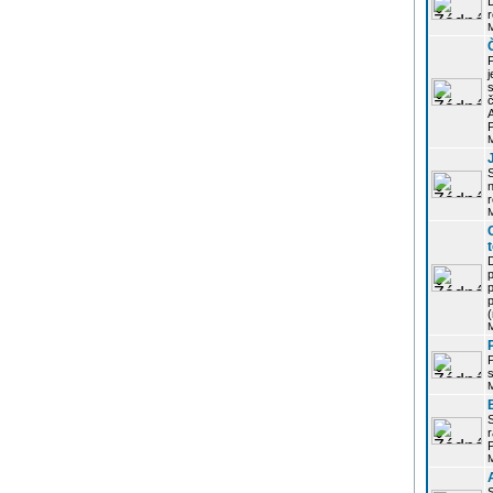
r
j
s
P
S
r
p
p
r
P