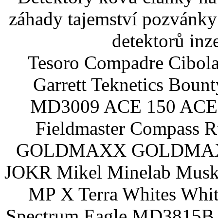
záhady tajemství pozvánky
detektorů inz
Tesoro Compadre Cibola
Garrett Teknetics Boun
MD3009 ACE 150 ACE 
Fieldmaster Compass 
GOLDMAXX GOLDMAXX P
JOKR Mikel Minelab Muske
MP X Terra Whites Wh
Spectrum Eagle MD3815B 