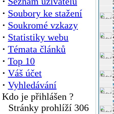
·
Seznam uživatelů
z
·
Soubory ke stažení
r
u
·
Soukromé vzkazy
·
Statistiky webu
r
u
·
Témata článků
r
·
Top 10
z
·
Váš účet
r
·
Vyhledávání
r
Kdo je přihlášen ?
P
Stránky prohlíží 306
r
u