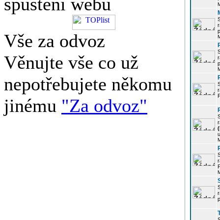
spuštění webu
r
p
Vše za odvoz
Věnujte vše co už
r
p
nepotřebujete někomu
r
P
jinému
"Za odvoz"
r
u
r
P
r
p