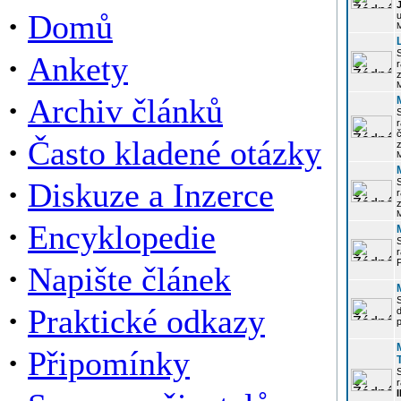
·
Domů
u
·
Ankety
r
z
·
Archiv článků
r
·
Často kladené otázky
z
·
Diskuze a Inzerce
r
z
·
Encyklopedie
P
·
Napište článek
·
Praktické odkazy
p
·
Připomínky
r
I