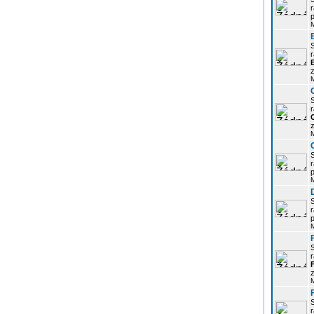
r
p
r
z
r
z
r
p
r
p
r
z
r