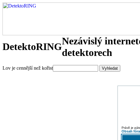
Nezávislý interne
DetektoRING
detektorech
Lov je cennější než kořist
Právě je pát
Obsah fór