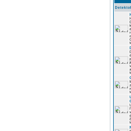
Detekto
k
d
j
z
n
ř
č