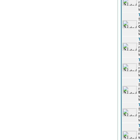
r
P
r
u
r
P
r
P
r
u
r
P
r