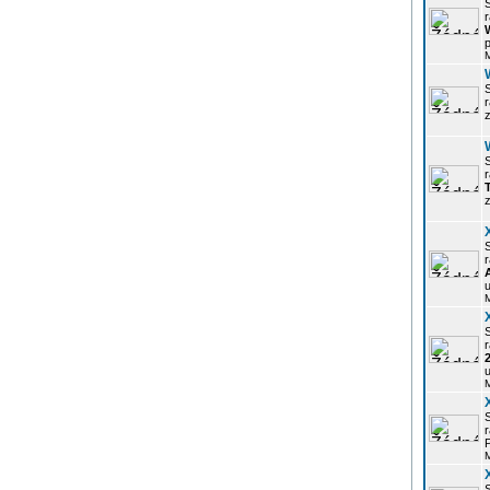
r
p
z
r
z
r
u
r
u
r
P