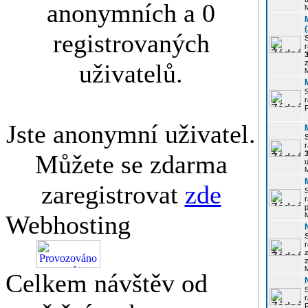
anonymních a 0
registrovaných
r
3
z
uživatelů.
r
Jste anonymní uživatel.
r
Můžete se zdarma
u
zaregistrovat
zde
r
p
Webhosting
r
z
Celkem návštěv od
P