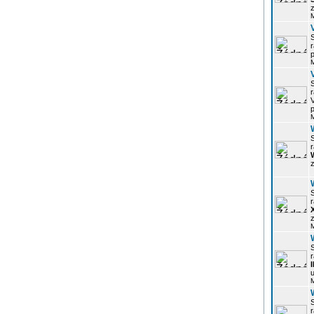
z
r
p
r
p
r
z
r
z
r
u
r