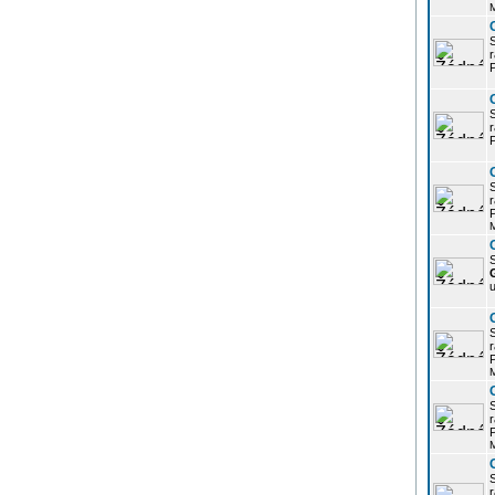
r
P
r
P
r
P
S
u
r
P
r
P
r