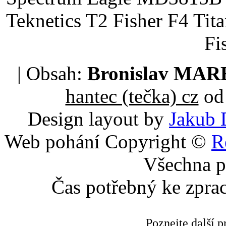
Teknetics T2 Fisher F4 Tit
Fi
| Obsah:
Bronislav MA
hantec (tečka) cz
od 
Design layout by
Jakub 
Web pohání Copyright ©
R
Všechna p
Čas potřebný ke zpra
Poznejte další