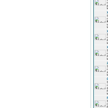
r
p
r
u
r
P
r
P
r
z
d
P
r
P