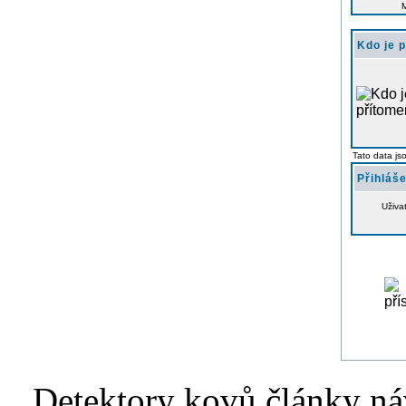
Kdo je 
Tato data js
Přihláše
Uživa
Detektory kovů články náv