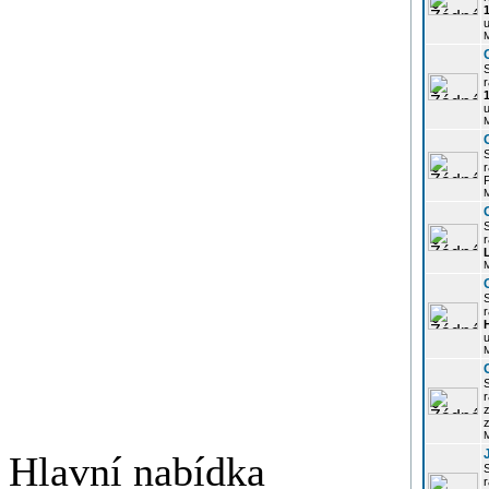
u
r
u
r
P
r
r
u
r
z
Hlavní nabídka
r