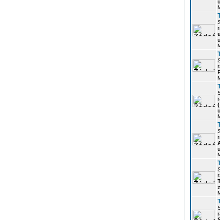
u
r
u
r
P
r
u
r
u
r
z
r