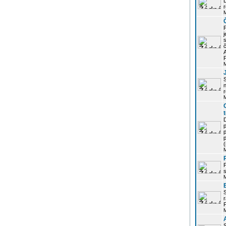
r
j
s
P
S
r
p
p
r
P