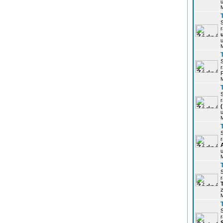
u
r
u
r
P
r
u
r
u
r
z
r