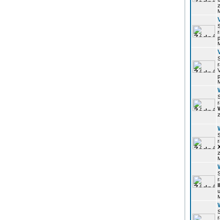
z
r
p
r
p
r
z
r
z
r
u
r