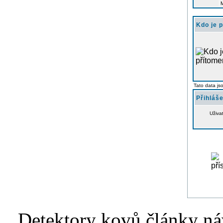
Kdo je 
Tato data js
Přihláše
Uživa
Detektory kovů články náv