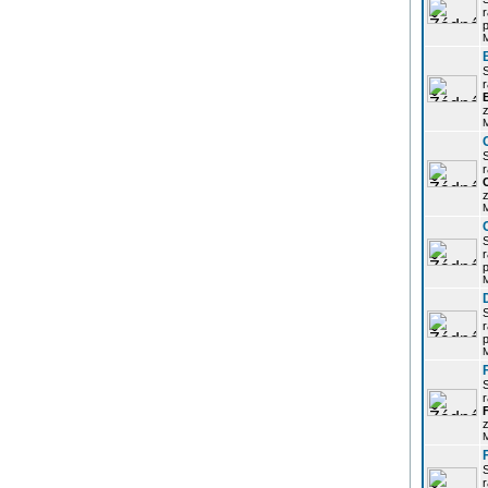
r
p
r
z
r
z
r
p
r
p
r
z
r