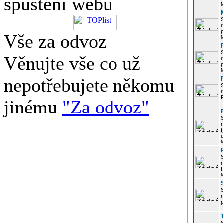
spuštění webu
r
p
Vše za odvoz
Věnujte vše co už
r
p
nepotřebujete někomu
r
P
jinému
"Za odvoz"
r
u
r
P
r
p