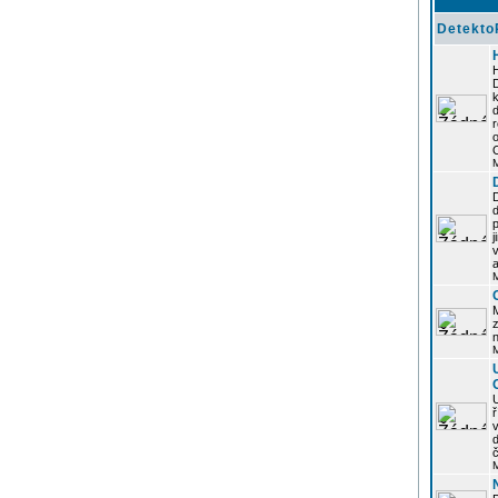
Detekto
k
d
j
z
n
ř
č