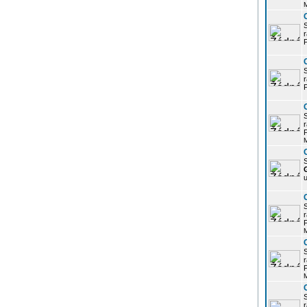
r
P
r
P
r
P
S
u
r
P
r
P
r