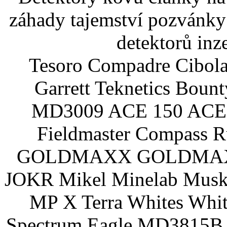
záhady tajemství pozvánky
detektorů inz
Tesoro Compadre Cibola
Garrett Teknetics Boun
MD3009 ACE 150 ACE 
Fieldmaster Compass 
GOLDMAXX GOLDMAXX P
JOKR Mikel Minelab Muske
MP X Terra Whites Wh
Spectrum Eagle MD3815B 