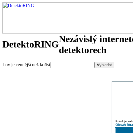
Nezávislý interne
DetektoRING
detektorech
Lov je cennější než kořist
Právě je sob
Obsah fór