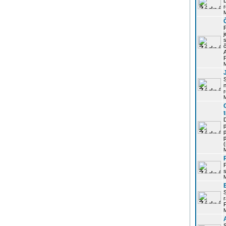
r
j
s
P
S
r
p
p
r
P