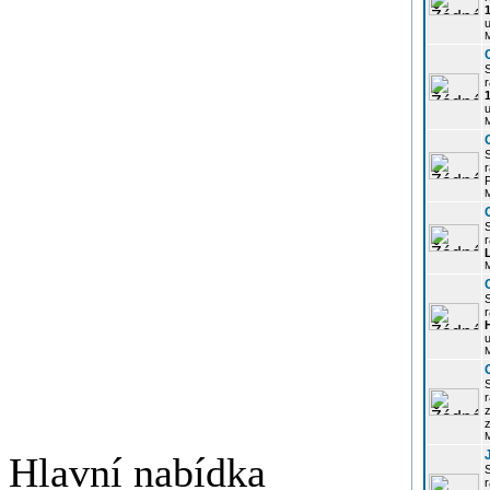
u
r
u
r
P
r
r
u
r
z
Hlavní nabídka
r