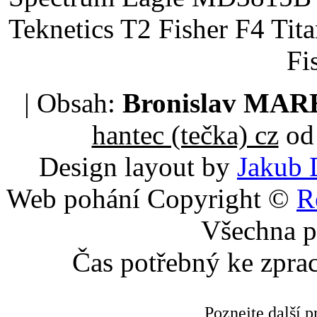
Teknetics T2 Fisher F4 Tit
Fi
| Obsah:
Bronislav MA
hantec (tečka) cz
od 
Design layout by
Jakub 
Web pohání Copyright ©
R
Všechna p
Čas potřebný ke zpra
Poznejte další