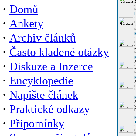
·
Domů
u
·
Ankety
r
z
·
Archiv článků
r
·
Často kladené otázky
z
·
Diskuze a Inzerce
r
z
·
Encyklopedie
P
·
Napište článek
·
Praktické odkazy
p
·
Připomínky
r
I