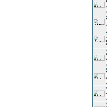
r
p
z
r
z
r
u
r
u
r
P