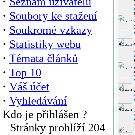
·
Seznam uživatelů
z
·
Soubory ke stažení
r
u
·
Soukromé vzkazy
·
Statistiky webu
r
u
·
Témata článků
r
·
Top 10
z
·
Váš účet
r
·
Vyhledávání
r
Kdo je přihlášen ?
P
Stránky prohlíží 204
r
u