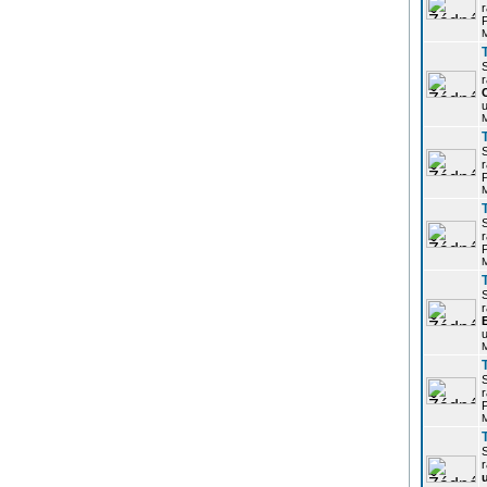
r
P
r
u
r
P
r
P
r
u
r
P
r