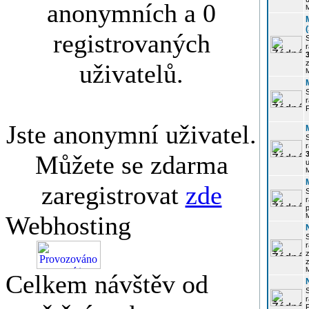
anonymních a 0
registrovaných
r
3
z
uživatelů.
r
Jste anonymní uživatel.
r
Můžete se zdarma
u
zaregistrovat
zde
r
p
Webhosting
r
z
Celkem návštěv od
P