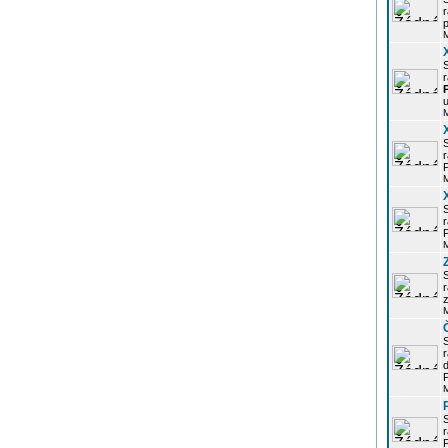
r
p
r
u
r
P
r
P
r
z
d
P
r
P