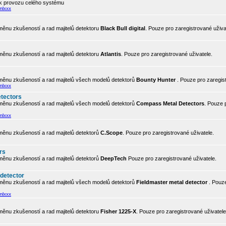
 k provozu celého systému
mlxxx
ěnu zkušeností a rad majitelů detektoru
Black Bull digital
. Pouze pro zaregistrované uživa
ěnu zkušeností a rad majitelů detektoru
Atlantis
. Pouze pro zaregistrované uživatele.
ěnu zkušeností a rad majitelů všech modelů detektorů
Bounty Hunter
. Pouze pro zaregis
mlxxx
tectors
ěnu zkušeností a rad majitelů všech modelů detektorů
Compass Metal Detectors
. Pouze 
mlxxx
ěnu zkušeností a rad majitelů detektorů
C.Scope
. Pouze pro zaregistrované uživatele.
rs
ěnu zkušeností a rad majitelů detektorů
DeepTech
Pouze pro zaregistrované uživatele.
 detector
ěnu zkušeností a rad majitelů všech modelů detektorů
Fieldmaster metal detector
. Pouze
mlxxx
ěnu zkušeností a rad majitelů detektoru
Fisher 1225-X
. Pouze pro zaregistrované uživatele