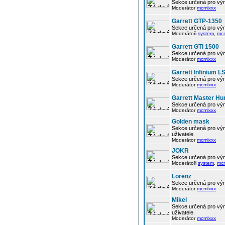
Sekce určená pro vým
Moderátor
mcmlxxx
Garrett GTP-1350
Sekce určená pro vým
Moderátoři
system
,
mc
Garrett GTI 1500
Sekce určená pro vým
Moderátor
mcmlxxx
Garrett Infinium L
Sekce určená pro vým
Moderátor
mcmlxxx
Garrett Master Hu
Sekce určená pro vým
Moderátor
mcmlxxx
Golden mask
Sekce určená pro vým
uživatele.
Moderátor
mcmlxxx
JOKR
Sekce určená pro vým
Moderátoři
system
,
mc
Lorenz
Sekce určená pro vým
Moderátor
mcmlxxx
Mikel
Sekce určená pro vým
uživatele.
Moderátor
mcmlxxx