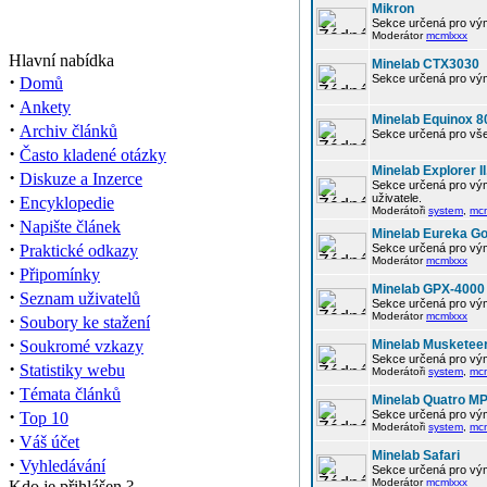
Mikron
Sekce určená pro vým
Moderátor
mcmlxxx
Hlavní nabídka
Minelab CTX3030
·
Sekce určená pro vým
Domů
·
Ankety
Minelab Equinox 8
·
Archiv článků
Sekce určená pro vše
·
Často kladené otázky
Minelab Explorer II
·
Diskuze a Inzerce
Sekce určená pro vým
·
uživatele.
Encyklopedie
Moderátoři
system
,
mc
·
Napište článek
Minelab Eureka Go
·
Praktické odkazy
Sekce určená pro vým
Moderátor
mcmlxxx
·
Připomínky
Minelab GPX-4000
·
Seznam uživatelů
Sekce určená pro vým
·
Moderátor
mcmlxxx
Soubory ke stažení
·
Soukromé vzkazy
Minelab Musketee
Sekce určená pro vým
·
Statistiky webu
Moderátoři
system
,
mc
·
Témata článků
Minelab Quatro M
·
Sekce určená pro vým
Top 10
Moderátoři
system
,
mc
·
Váš účet
Minelab Safari
·
Vyhledávání
Sekce určená pro vým
Moderátor
mcmlxxx
Kdo je přihlášen ?