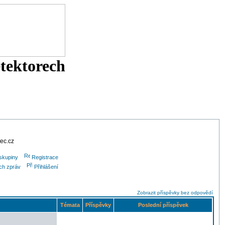
etektorech
tec.cz
skupiny
Registrace
ých zpráv
Přihlášení
Zobrazit příspěvky bez odpovědí
Témata
Příspěvky
Poslední příspěvek