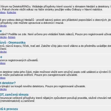
 fórum na DetektoRINGu. Vkládejte příspěvky které souvisí s tématem hledání a detektory.
. Pokud chcete vložit odkaz na Vaše stránky použijte volbu Odkazy v hlavní nabídce.
mlxxx
,
Kolecko
 pro volnou diskuzi hledačů - prostě takový pokec pro přátelské popovídání o obecných, ji
í příspěvky zde můžete upravovat a dokonce i mazat.
olecko
če
edání? Podělte se zde. Není určeno pro vkládání fotek nálezů, Pouze pro registrované uživa
olecko
,
Armon
ázvů - Onomastika
vů, názvů kopcu, říček, tratí atd. Založte vždy jako nové vlákno a do předmětu uvádějte d
čtení.
olecko
ce
zerce registrovaných uživatelů.
mlxxx
 detektor nebo jeho části, máte možnost vložit sem stručný popis celé události a výrobní č
tor může požadovat ověření. Pouze pro zaregistrované uživatele.
mlxxx
t detektor?
 týkající se koupě nového detektoru. Pouze pro registrované uživatele.
olecko
, OT, zamčená témata
řesunovat veškeré příspěvky které nějakým způsobem porušují pravidla, slušné chování neb
ic (mimotématické) a zamčené
elů k provozu