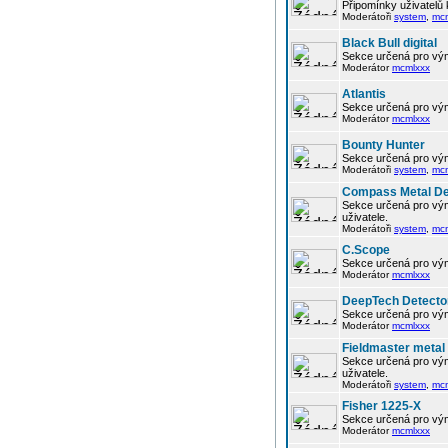
Připomínky uživatelů
Moderátoři
system
,
mc
Black Bull digital
Sekce určená pro vým
Moderátor
mcmlxxx
Atlantis
Sekce určená pro vým
Moderátor
mcmlxxx
Bounty Hunter
Sekce určená pro vým
Moderátoři
system
,
mc
Compass Metal De
Sekce určená pro vým
uživatele.
Moderátoři
system
,
mc
C.Scope
Sekce určená pro vým
Moderátor
mcmlxxx
DeepTech Detecto
Sekce určená pro vým
Moderátor
mcmlxxx
Fieldmaster metal
Sekce určená pro vým
uživatele.
Moderátoři
system
,
mc
Fisher 1225-X
Sekce určená pro vým
Moderátor
mcmlxxx