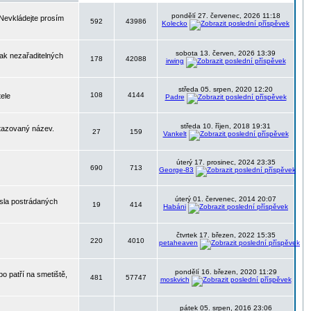
pondělí 27. červenec, 2026 11:18
 Nevkládejte prosím
592
43986
Kolecko
sobota 13. červen, 2026 13:39
nak nezařaditelných
178
42088
irwing
středa 05. srpen, 2020 12:20
108
4144
tele
Padre
středa 10. říjen, 2018 19:31
otazovaný název.
27
159
Vankelt
úterý 17. prosinec, 2024 23:35
690
713
George-83
úterý 01. červenec, 2014 20:07
ísla postrádaných
19
414
Habáni
čtvrtek 17. březen, 2022 15:35
220
4010
petaheaven
pondělí 16. březen, 2020 11:29
o patří na smetiště,
481
57747
moskvich
pátek 05. srpen, 2016 23:06