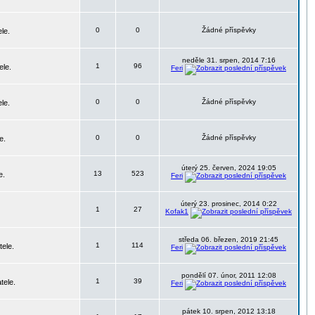
0
0
Žádné příspěvky
le.
neděle 31. srpen, 2014 7:16
1
96
ele.
Feri
0
0
Žádné příspěvky
le.
0
0
Žádné příspěvky
e.
úterý 25. červen, 2024 19:05
13
523
e.
Feri
úterý 23. prosinec, 2014 0:22
1
27
Kofak1
středa 06. březen, 2019 21:45
1
114
tele.
Feri
pondělí 07. únor, 2011 12:08
1
39
tele.
Feri
pátek 10. srpen, 2012 13:18