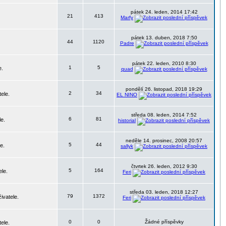
pátek 24. leden, 2014 17:42
21
413
Marfy
pátek 13. duben, 2018 7:50
44
1120
Padre
pátek 22. leden, 2010 8:30
1
5
e.
quad
pondělí 26. listopad, 2018 19:29
2
34
ele.
EL NINO
středa 08. leden, 2014 7:52
6
81
le.
historial
neděle 14. prosinec, 2008 20:57
5
44
e.
sallyk
čtvrtek 26. leden, 2012 9:30
5
164
ele.
Feri
středa 03. leden, 2018 12:27
79
1372
ivatele.
Feri
0
0
Žádné příspěvky
ele.