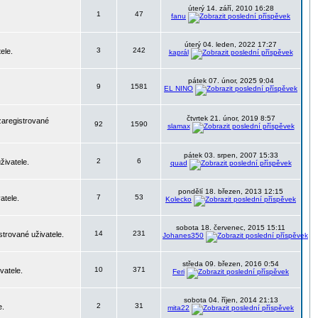
úterý 14. září, 2010 16:28
1
47
fanu
úterý 04. leden, 2022 17:27
3
242
ele.
kaprál
pátek 07. únor, 2025 9:04
9
1581
EL NINO
čtvrtek 21. únor, 2019 8:57
zaregistrované
92
1590
slamax
pátek 03. srpen, 2007 15:33
2
6
živatele.
quad
pondělí 18. březen, 2013 12:15
7
53
atele.
Kolecko
sobota 18. červenec, 2015 15:11
14
231
strované uživatele.
Johanes350
středa 09. březen, 2016 0:54
10
371
vatele.
Feri
sobota 04. říjen, 2014 21:13
2
31
e.
mita22