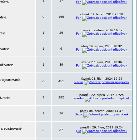
1
17
atele.
Feri
čtvrtek 09. leden, 2014 23:20
9
165
tele.
Feri
úterý 26. duben, 2016 16:02
1
26
ele.
Feri
úterý 26. srpen, 2008 10:32
1
6
vatele.
Feri
středa 27. říjen, 2010 13:36
1
39
uživatele.
Feri
čtvrtek 03. říjen, 2024 15:54
aregistrované
22
451
Padre
pondělí 22. srpen, 2016 17:25
9
282
vatele.
snedro
pátek 05. červen, 2009 14:47
1
26
Bába
pondělí 29. říjen, 2012 19:24
zaregistrované
3
37
jura