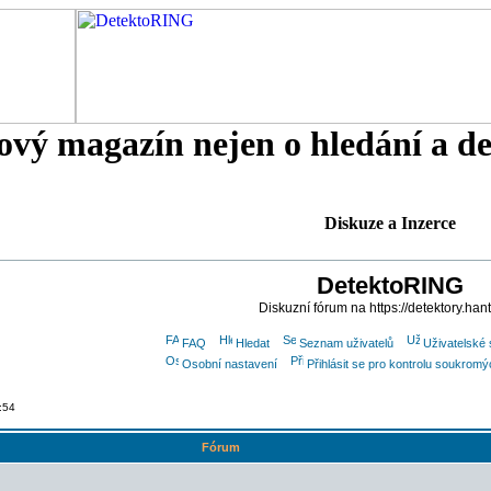
tový magazín nejen o hledání a d
Diskuze a Inzerce
DetektoRING
Diskuzní fórum na https://detektory.han
FAQ
Hledat
Seznam uživatelů
Uživatelské 
Osobní nastavení
Přihlásit se pro kontrolu soukrom
:54
Fórum