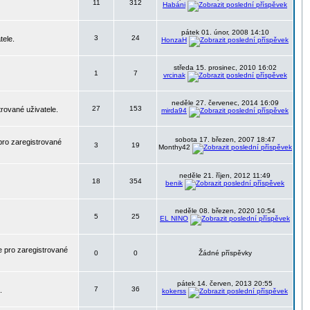
11
312
Habáni
pátek 01. únor, 2008 14:10
3
24
tele.
HonzaH
středa 15. prosinec, 2010 16:02
1
7
vrcinak
neděle 27. červenec, 2014 16:09
27
153
trované uživatele.
mirda94
sobota 17. březen, 2007 18:47
pro zaregistrované
3
19
Monthy42
neděle 21. říjen, 2012 11:49
18
354
benik
neděle 08. březen, 2020 10:54
5
25
EL NINO
 pro zaregistrované
0
0
Žádné příspěvky
pátek 14. červen, 2013 20:55
7
36
.
kokerss