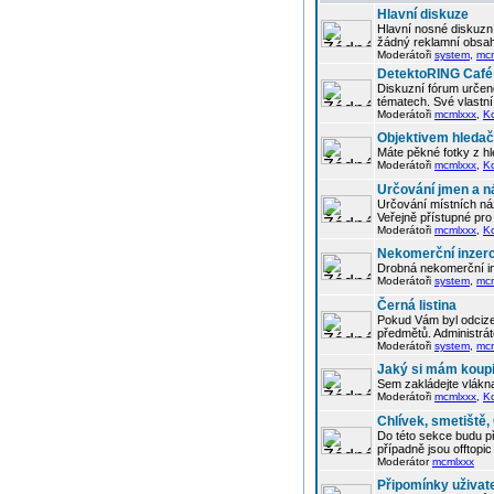
Hlavní diskuze
Hlavní nosné diskuzní
žádný reklamní obsah
Moderátoři
system
,
mc
DetektoRING Café
Diskuzní fórum určené
tématech. Své vlastn
Moderátoři
mcmlxxx
,
K
Objektivem hleda
Máte pěkné fotky z hl
Moderátoři
mcmlxxx
,
K
Určování jmen a n
Určování místních náz
Veřejně přístupné pro 
Moderátoři
mcmlxxx
,
K
Nekomerční inzer
Drobná nekomerční in
Moderátoři
system
,
mc
Černá listina
Pokud Vám byl odcizen
předmětů. Administrá
Moderátoři
system
,
mc
Jaký si mám koupi
Sem zakládejte vlákna
Moderátoři
mcmlxxx
,
K
Chlívek, smetiště
Do této sekce budu p
případně jsou offtop
Moderátor
mcmlxxx
Připomínky uživat