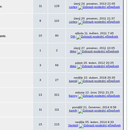
úterý 24. prosinec, 2013 21:05
11
129
e.
cortes
úterý 20. prosinec, 2011 21:37
8
110
cortes
středa 11. květen, 2011 7:45
10
80
tele.
Qth
úterý 27. prosinec, 2011 10:05
1
2
tibko
pátek 20. leden, 2012 20:25
3
66
tibko
neděle 22. duben, 2018 20:35
3
27
kaprál
sobota 12. únor, 2011 21:25
13
321
franny
pondělí 21. červenec, 2014 8:58
11
111
karelh
neděle 05. leden, 2014 9:33
15
215
Vankelt