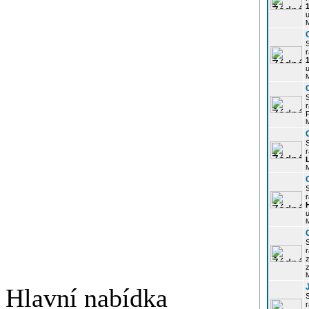
u
r
u
r
P
r
r
u
r
z
Hlavní nabídka
r