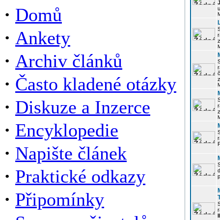
·
Domů
u
·
Ankety
r
z
·
Archiv článků
r
·
Často kladené otázky
z
·
Diskuze a Inzerce
r
z
·
Encyklopedie
P
·
Napište článek
·
Praktické odkazy
p
·
Připomínky
r
I