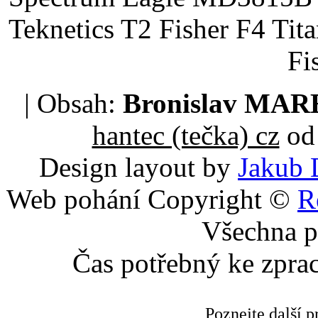
Teknetics T2 Fisher F4 Tit
Fi
| Obsah:
Bronislav MA
hantec (tečka) cz
od 
Design layout by
Jakub 
Web pohání Copyright ©
R
Všechna p
Čas potřebný ke zpra
Poznejte další