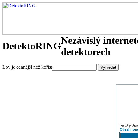
Nezávislý interne
DetektoRING
detektorech
Lov je cennější než kořist
Právě je čtv
Obsah fór