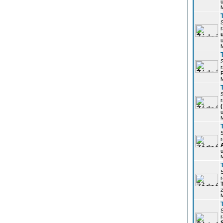
u
r
u
r
P
r
u
r
u
r
z
r