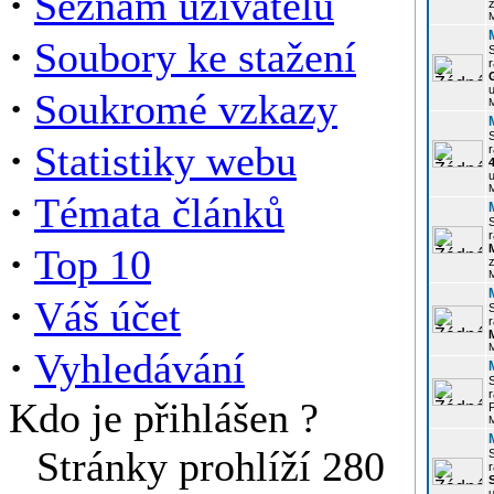
·
Seznam uživatelů
z
·
Soubory ke stažení
r
u
·
Soukromé vzkazy
·
Statistiky webu
r
u
·
Témata článků
r
·
Top 10
z
·
Váš účet
r
·
Vyhledávání
r
Kdo je přihlášen ?
P
Stránky prohlíží 280
r
u