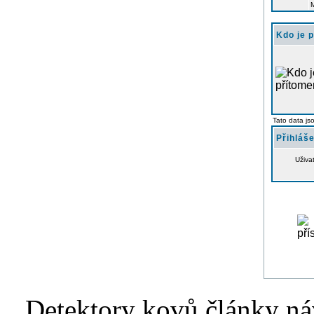
Kdo je 
Tato data js
Přihláše
Uživa
Detektory kovů články náv