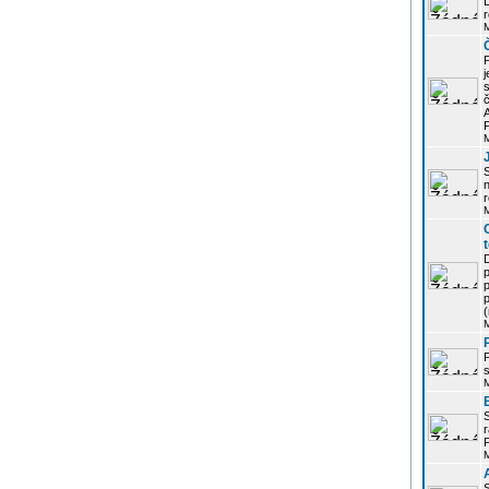
r
j
s
P
S
r
p
p
r
P