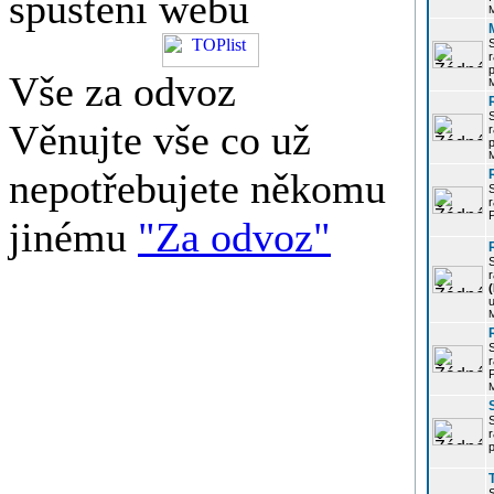
spuštění webu
r
p
Vše za odvoz
Věnujte vše co už
r
p
nepotřebujete někomu
r
P
jinému
"Za odvoz"
r
u
r
P
r
p