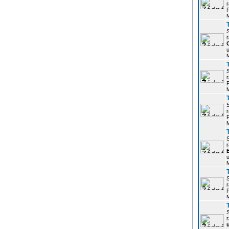
r
P
r
u
r
P
r
P
r
u
r
P
r