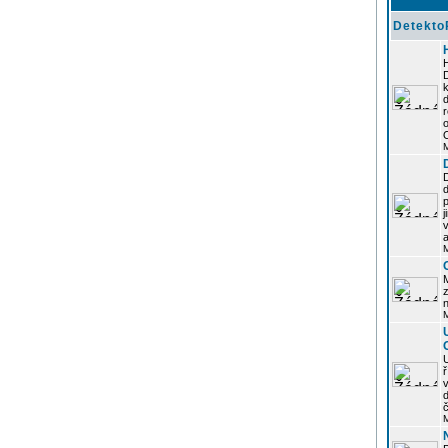
Detekto
k
d
j
z
n
ř
č