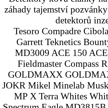
záhady tajemství pozvánky
detektorů inz
Tesoro Compadre Cibola
Garrett Teknetics Boun
MD3009 ACE 150 ACE 
Fieldmaster Compass 
GOLDMAXX GOLDMAXX P
JOKR Mikel Minelab Muske
MP X Terra Whites Wh
Spectrum Eagle MD3815B 