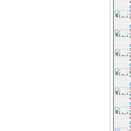
r
P
r
P
r
P
S
u
r
P
r
P
r