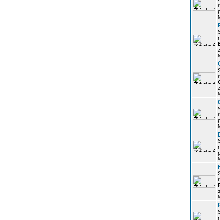
r
p
r
z
r
z
r
p
r
p
r
z
r