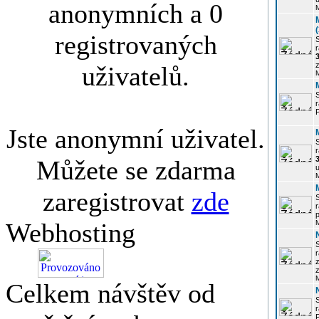
anonymních a 0
registrovaných
r
3
z
uživatelů.
r
Jste anonymní uživatel.
r
Můžete se zdarma
u
zaregistrovat
zde
r
p
Webhosting
r
z
Celkem návštěv od
P