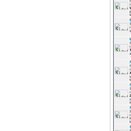
r
p
z
r
z
r
u
r
u
r
P