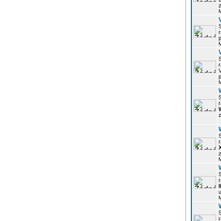
z
r
p
r
p
r
z
r
z
r
u
r