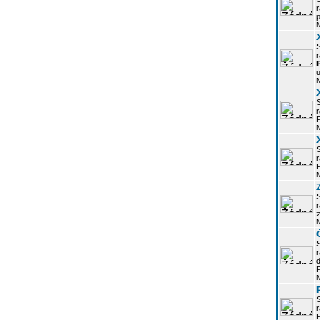
r
p
r
u
r
P
r
P
r
z
d
P
r
P