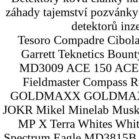
záhady tajemství pozvánky
detektorů inz
Tesoro Compadre Cibola
Garrett Teknetics Boun
MD3009 ACE 150 ACE 
Fieldmaster Compass 
GOLDMAXX GOLDMAXX P
JOKR Mikel Minelab Muske
MP X Terra Whites Wh
Spectrum Eagle MD3815B 