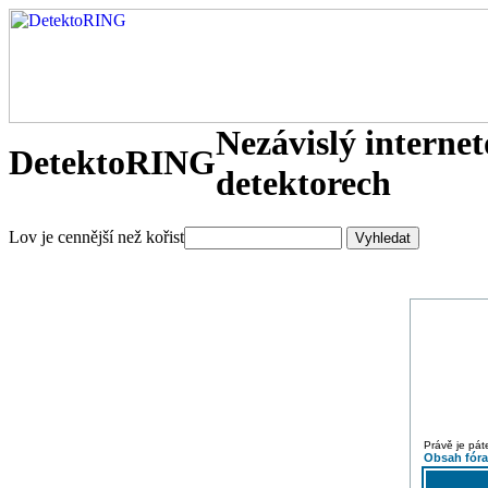
Nezávislý interne
DetektoRING
detektorech
Lov je cennější než kořist
Právě je pát
Obsah fór