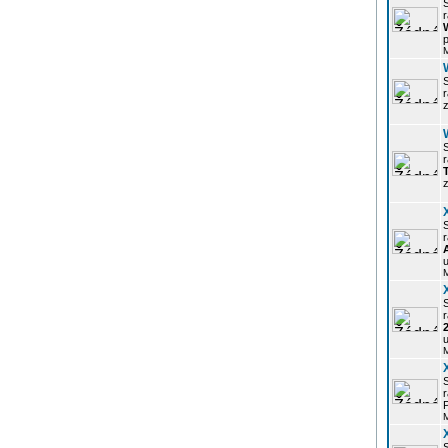
r
p
z
r
z
r
u
r
u
r
P