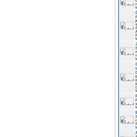
r
j
s
P
S
r
p
p
r
P