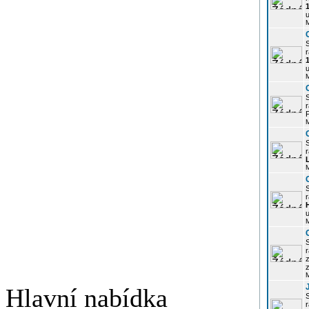
u
r
u
r
P
r
r
u
r
z
Hlavní nabídka
r