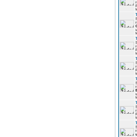
r
P
r
u
r
P
r
P
r
u
r
P
r