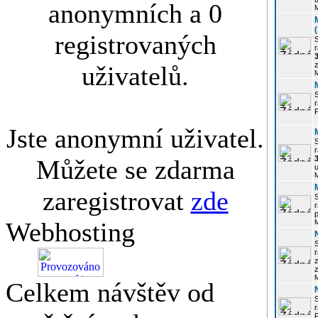
anonymních a 0
registrovaných
r
3
z
uživatelů.
r
Jste anonymní uživatel.
r
Můžete se zdarma
u
zaregistrovat
zde
r
p
Webhosting
r
z
Celkem návštěv od
P