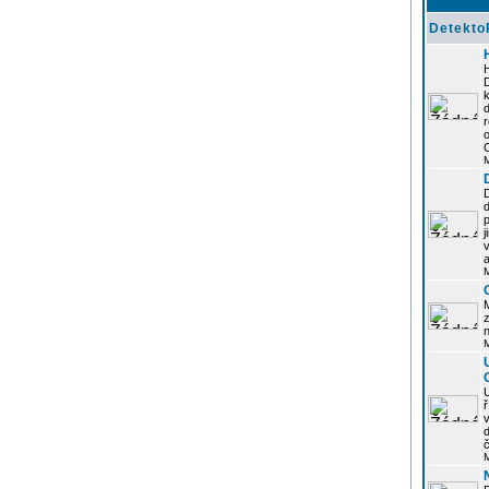
Detekto
k
d
j
z
n
ř
č