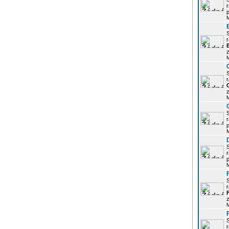
r
p
r
z
r
z
r
p
r
p
r
z
r