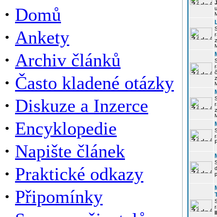
·
Domů
u
·
Ankety
r
z
·
Archiv článků
r
·
Často kladené otázky
z
·
Diskuze a Inzerce
r
z
·
Encyklopedie
P
·
Napište článek
·
Praktické odkazy
p
·
Připomínky
r
I