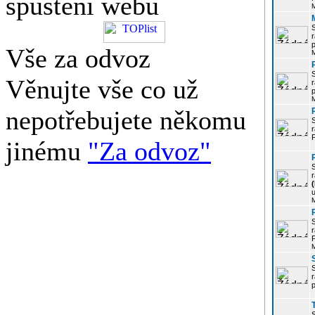
spuštění webu
r
p
Vše za odvoz
Věnujte vše co už
r
p
nepotřebujete někomu
r
P
jinému
"Za odvoz"
r
u
r
P
r
p