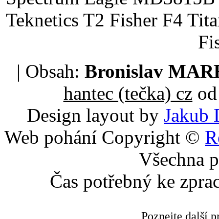
Teknetics T2 Fisher F4 Tit
Fi
| Obsah:
Bronislav MA
hantec (tečka) cz
od 
Design layout by
Jakub 
Web pohání Copyright ©
R
Všechna p
Čas potřebný ke zpra
Poznejte další