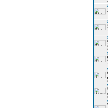
r
P
r
P
r
P
S
u
r
P
r
P
r