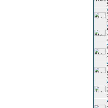
z
r
p
r
p
r
z
r
z
r
u
r