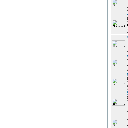
r
p
r
u
r
P
r
P
r
z
d
P
r
P