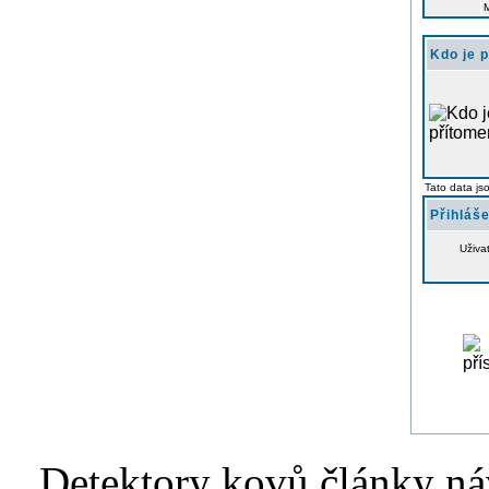
Kdo je 
Tato data js
Přihláše
Uživa
Detektory kovů články náv