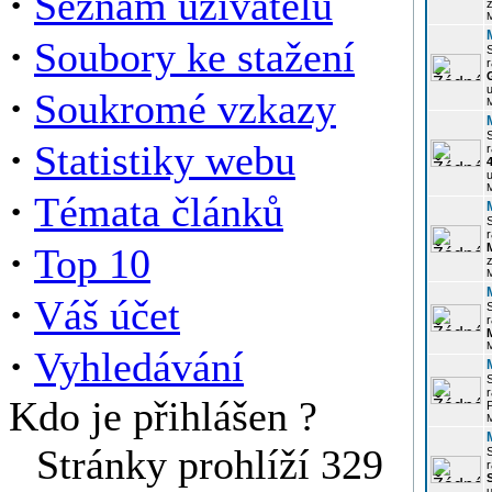
·
Seznam uživatelů
z
·
Soubory ke stažení
r
u
·
Soukromé vzkazy
·
Statistiky webu
r
u
·
Témata článků
r
·
Top 10
z
·
Váš účet
r
·
Vyhledávání
r
Kdo je přihlášen ?
P
Stránky prohlíží 329
r
u