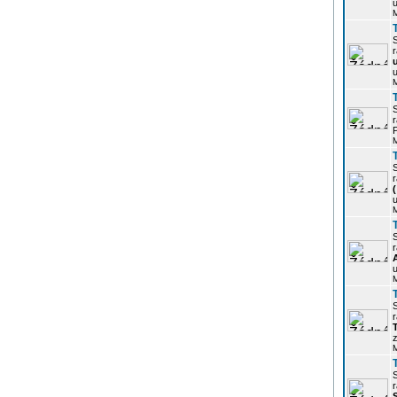
u
r
u
r
P
r
u
r
u
r
z
r