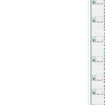
r
j
s
P
S
r
p
p
r
P