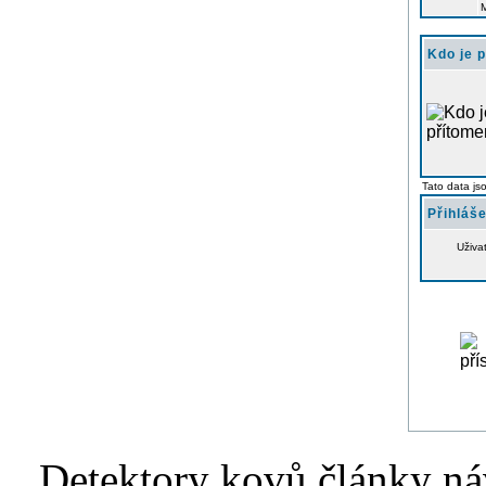
Kdo je 
Tato data js
Přihláše
Uživa
Detektory kovů články náv