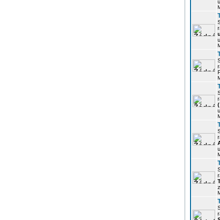
u
r
u
r
P
r
u
r
u
r
z
r