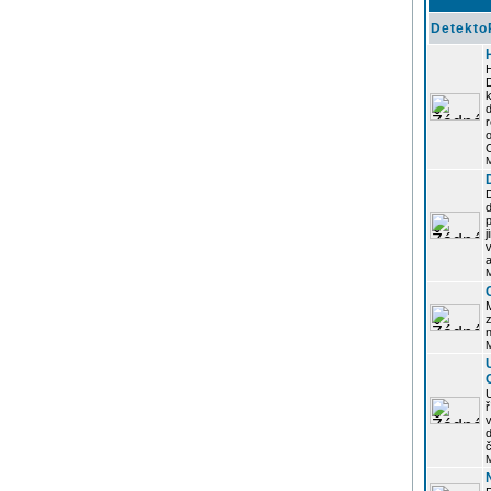
Detekto
k
d
j
z
n
ř
č