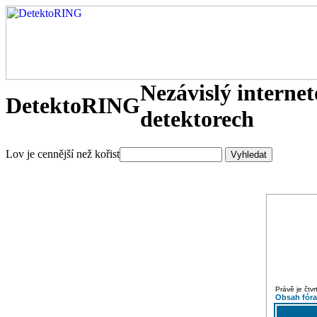
Nezávislý interne
DetektoRING
detektorech
Lov je cennější než kořist
Právě je čtv
Obsah fór