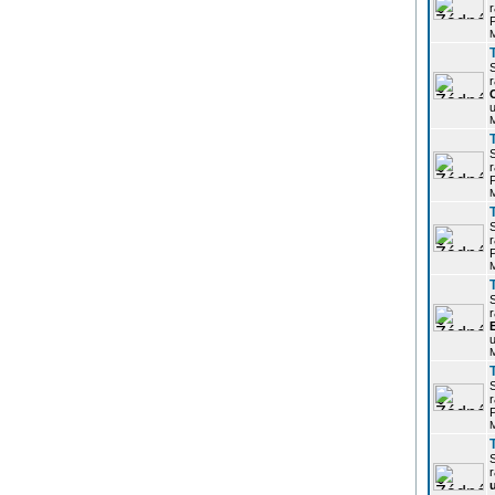
r
P
r
u
r
P
r
P
r
u
r
P
r