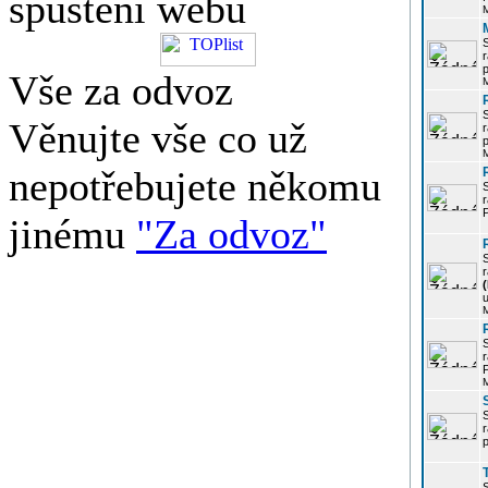
spuštění webu
r
p
Vše za odvoz
Věnujte vše co už
r
p
nepotřebujete někomu
r
P
jinému
"Za odvoz"
r
u
r
P
r
p