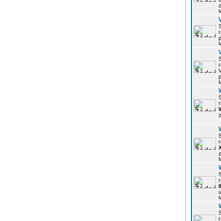
z
r
p
r
p
r
z
r
z
r
u
r