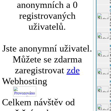
anonymních a 0
registrovaných
r
3
z
uživatelů.
r
Jste anonymní uživatel.
r
Můžete se zdarma
u
zaregistrovat
zde
r
p
Webhosting
r
z
Celkem návštěv od
P