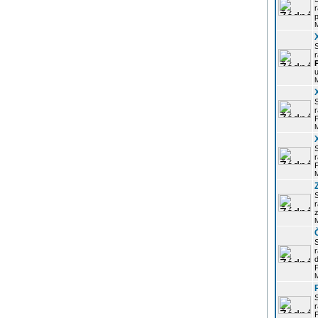
r
p
r
u
r
P
r
P
r
z
d
P
r
P