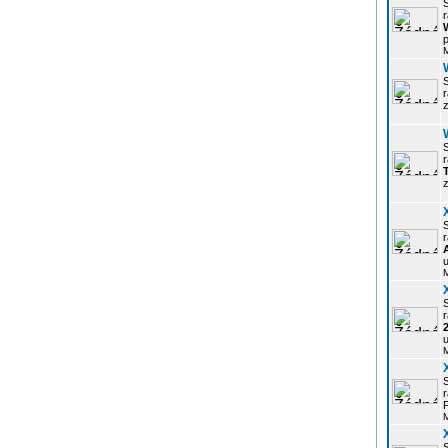
r
p
z
r
z
r
u
r
u
r
P