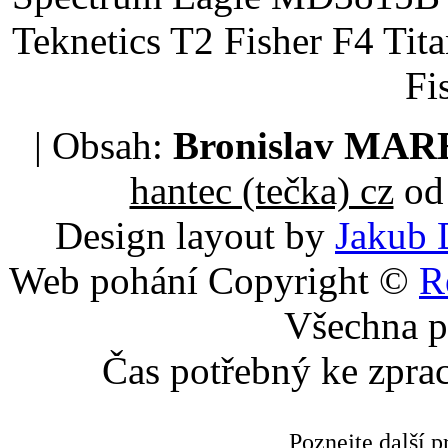
Teknetics T2 Fisher F4 Tit
Fi
| Obsah:
Bronislav MA
hantec (tečka) cz
od 
Design layout by
Jakub 
Web pohání Copyright ©
R
Všechna p
Čas potřebný ke zpra
Poznejte další