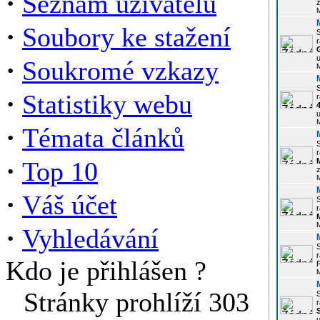
·
Seznam uživatelů
z
·
Soubory ke stažení
r
u
·
Soukromé vzkazy
·
Statistiky webu
r
u
·
Témata článků
r
·
Top 10
z
·
Váš účet
r
·
Vyhledávání
r
Kdo je přihlášen ?
P
Stránky prohlíží 303
r
u