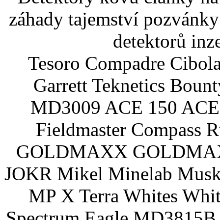
záhady tajemství pozvánky
detektorů inz
Tesoro Compadre Cibola
Garrett Teknetics Boun
MD3009 ACE 150 ACE 
Fieldmaster Compass 
GOLDMAXX GOLDMAXX P
JOKR Mikel Minelab Muske
MP X Terra Whites Wh
Spectrum Eagle MD3815B 