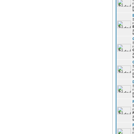
r
p
r
z
r
z
r
p
r
p
r
z
r