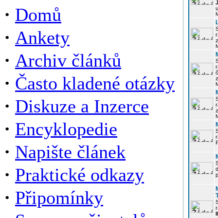
·
Domů
u
·
Ankety
r
z
·
Archiv článků
r
·
Často kladené otázky
z
·
Diskuze a Inzerce
r
z
·
Encyklopedie
P
·
Napište článek
·
Praktické odkazy
p
·
Připomínky
r
I