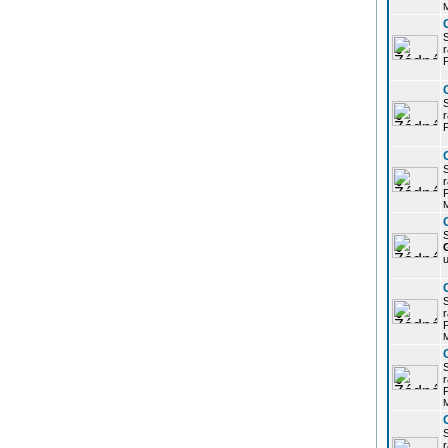
r
P
r
P
r
P
S
u
r
P
r
P
r