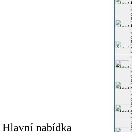
u
r
u
r
P
r
r
u
r
z
Hlavní nabídka
r