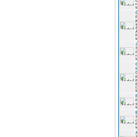
r
j
s
P
S
r
p
p
r
P