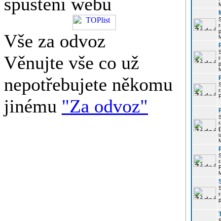
spuštění webu
r
p
Vše za odvoz
Věnujte vše co už
r
p
nepotřebujete někomu
r
P
jinému
"Za odvoz"
r
u
r
P
r
p