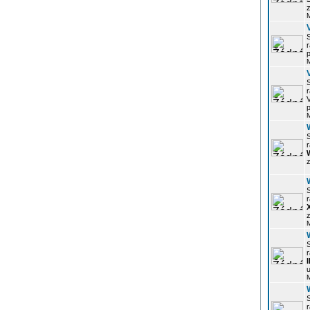
z
r
p
r
p
r
z
r
z
r
u
r