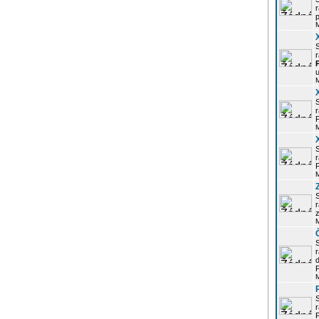
r
p
r
u
r
P
r
P
r
z
d
P
r
P