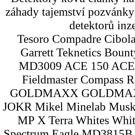
záhady tajemství pozvánky
detektorů inz
Tesoro Compadre Cibola
Garrett Teknetics Boun
MD3009 ACE 150 ACE 
Fieldmaster Compass 
GOLDMAXX GOLDMAXX P
JOKR Mikel Minelab Muske
MP X Terra Whites Wh
Spectrum Eagle MD3815B 