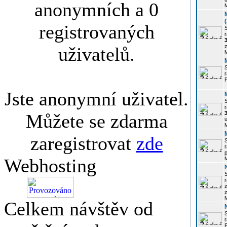
anonymních a 0
registrovaných
r
3
z
uživatelů.
r
Jste anonymní uživatel.
r
Můžete se zdarma
u
zaregistrovat
zde
r
p
Webhosting
r
z
Celkem návštěv od
P