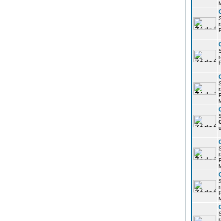
r
P
r
P
r
P
S
u
r
P
r
P
r