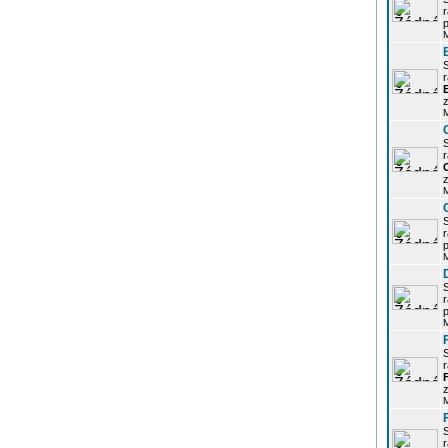
r
p
r
z
r
z
r
p
r
p
r
z
r