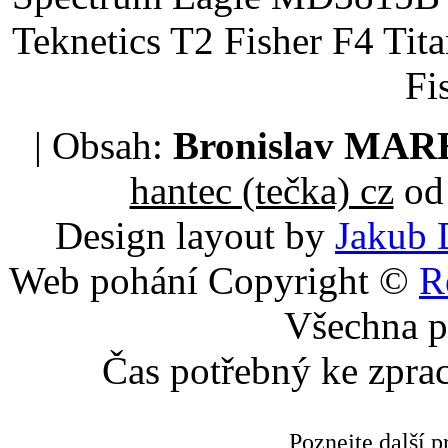
Teknetics T2 Fisher F4 Tit
Fi
| Obsah:
Bronislav MA
hantec (tečka) cz
od 
Design layout by
Jakub 
Web pohání Copyright ©
R
Všechna p
Čas potřebný ke zpra
Poznejte další