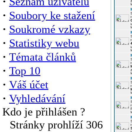
·
Seznam uživatelů
z
·
Soubory ke stažení
r
u
·
Soukromé vzkazy
·
Statistiky webu
r
u
·
Témata článků
r
·
Top 10
z
·
Váš účet
r
·
Vyhledávání
r
Kdo je přihlášen ?
P
Stránky prohlíží 306
r
u