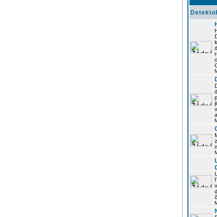
Detekto
k
d
j
z
n
ř
č