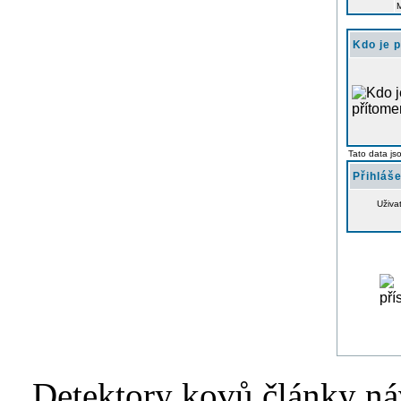
Kdo je 
Tato data js
Přihláše
Uživa
Detektory kovů články náv