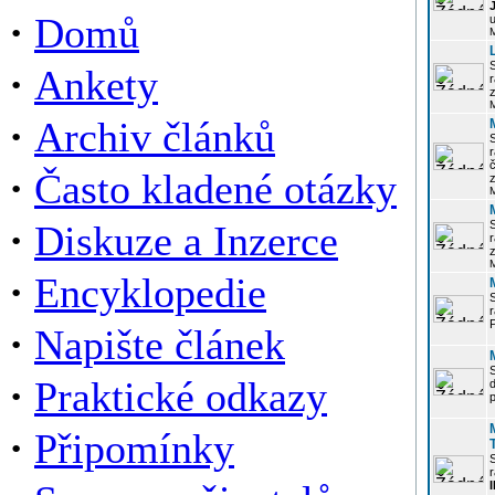
·
Domů
u
·
Ankety
r
z
·
Archiv článků
r
·
Často kladené otázky
z
·
Diskuze a Inzerce
r
z
·
Encyklopedie
P
·
Napište článek
·
Praktické odkazy
p
·
Připomínky
r
I