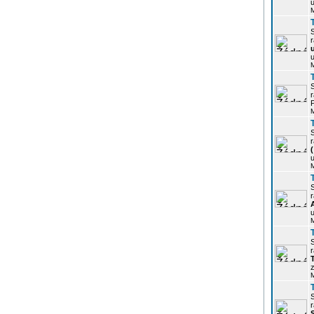
u
r
u
r
P
r
u
r
u
r
z
r