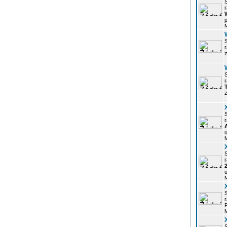
r
p
z
r
z
r
u
r
u
r
P