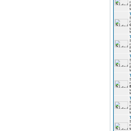
r
P
r
u
r
P
r
P
r
u
r
P
r