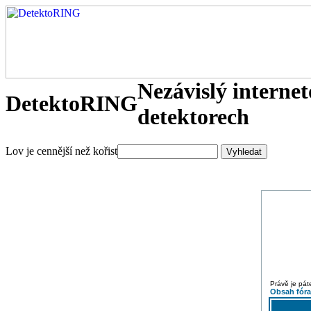
Nezávislý interne
DetektoRING
detektorech
Lov je cennější než kořist
Právě je pát
Obsah fór