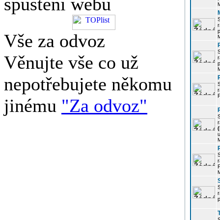
spuštění webu
r
p
Vše za odvoz
Věnujte vše co už
r
p
nepotřebujete někomu
r
P
jinému
"Za odvoz"
r
u
r
P
r
p