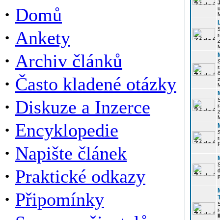
·
Domů
u
·
Ankety
r
z
·
Archiv článků
r
·
Často kladené otázky
z
·
Diskuze a Inzerce
r
z
·
Encyklopedie
P
·
Napište článek
·
Praktické odkazy
p
·
Připomínky
r
I