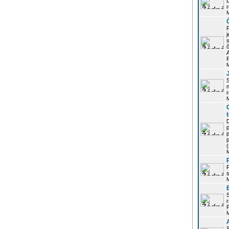
r
j
s
P
S
r
p
p
r
P