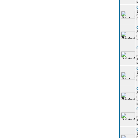
r
P
r
P
r
P
S
u
r
P
r
P
r