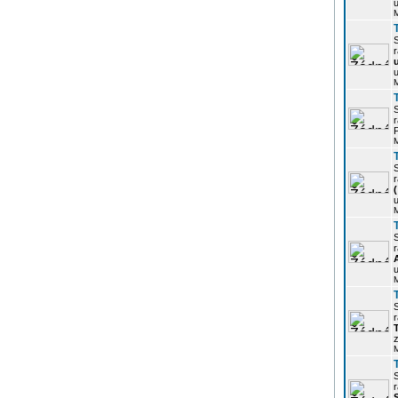
u
r
u
r
P
r
u
r
u
r
z
r