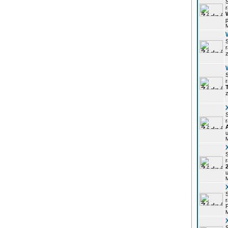
r
p
z
r
z
r
u
r
u
r
P