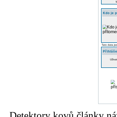
Kdo je 
Tato data js
Přihláše
Uživa
Detektory kovů články náv