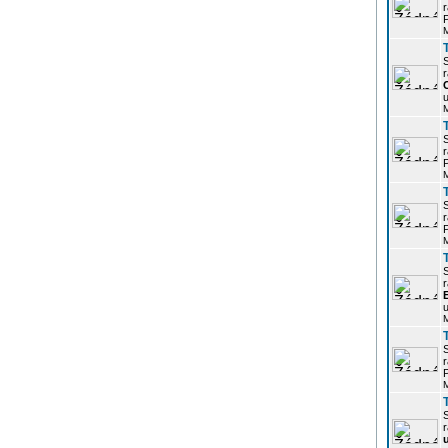
r
P
r
u
r
P
r
P
r
u
r
P
r