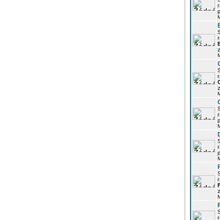
r
p
r
z
r
z
r
p
r
p
r
z
r