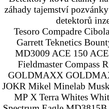
záhady tajemství pozvánky
detektorů inz
Tesoro Compadre Cibola
Garrett Teknetics Boun
MD3009 ACE 150 ACE 
Fieldmaster Compass 
GOLDMAXX GOLDMAXX P
JOKR Mikel Minelab Muske
MP X Terra Whites Wh
Spectrum Eagle MD3815B 