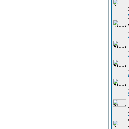
r
p
r
u
r
P
r
P
r
z
d
P
r
P