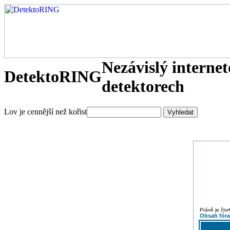
Nezávislý interne
DetektoRING
detektorech
Lov je cennější než kořist
Právě je čtv
Obsah fór