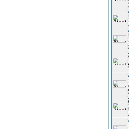
z
r
p
r
p
r
z
r
z
r
u
r