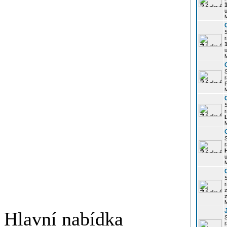
u
r
u
r
P
r
r
u
r
z
Hlavní nabídka
r