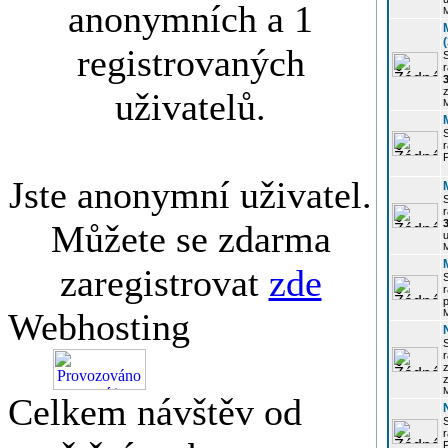
anonymních a 1
registrovaných
r
3
z
uživatelů.
r
Jste anonymní uživatel.
r
Můžete se zdarma
u
zaregistrovat
zde
r
p
Webhosting
r
z
Celkem návštěv od
P