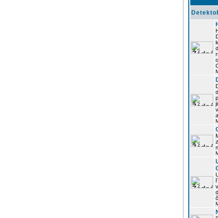
Detekto
k
d
j
z
n
ř
č