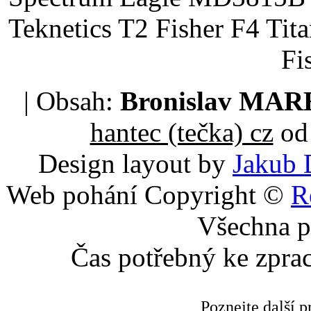
Teknetics T2 Fisher F4 Tit
Fi
| Obsah:
Bronislav MA
hantec (tečka) cz
od 
Design layout by
Jakub 
Web pohání Copyright ©
R
Všechna p
Čas potřebný ke zpra
Poznejte další