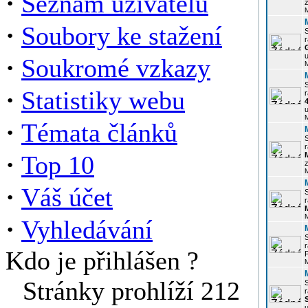
·
Seznam uživatelů
z
·
Soubory ke stažení
r
u
·
Soukromé vzkazy
·
Statistiky webu
r
u
·
Témata článků
r
·
Top 10
z
·
Váš účet
r
·
Vyhledávání
r
Kdo je přihlášen ?
P
Stránky prohlíží 212
r
u