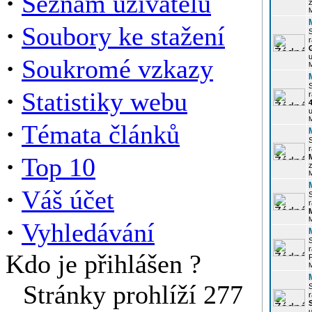
·
Seznam uživatelů
z
·
Soubory ke stažení
r
u
·
Soukromé vzkazy
·
Statistiky webu
r
u
·
Témata článků
r
·
Top 10
z
·
Váš účet
r
·
Vyhledávání
r
Kdo je přihlášen ?
P
Stránky prohlíží 277
r
u