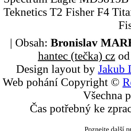
Teknetics T2 Fisher F4 Tit
Fi
| Obsah:
Bronislav MA
hantec (tečka) cz
od 
Design layout by
Jakub 
Web pohání Copyright ©
R
Všechna p
Čas potřebný ke zpra
Poznejte další