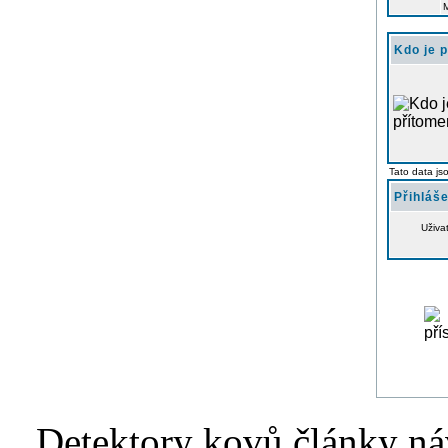
Kdo je 
Tato data js
Přihláše
Uživa
Detektory kovů články náv