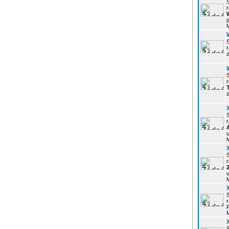
r
p
z
r
z
r
u
r
u
r
P