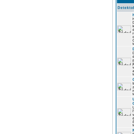
Detekto
k
d
j
z
n
ř
č