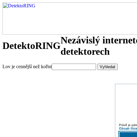
Nezávislý interne
DetektoRING
detektorech
Lov je cennější než kořist
Právě je pát
Obsah fór