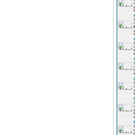
r
p
r
u
r
P
r
P
r
z
d
P
r
P