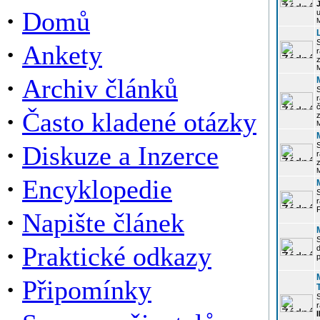
·
Domů
u
·
Ankety
r
z
·
Archiv článků
r
·
Často kladené otázky
z
·
Diskuze a Inzerce
r
z
·
Encyklopedie
P
·
Napište článek
·
Praktické odkazy
p
·
Připomínky
r
I