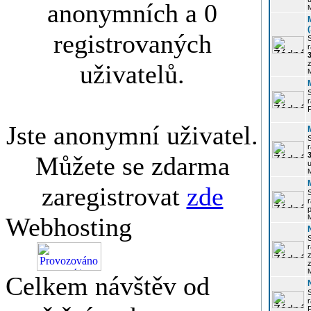
anonymních a 0
registrovaných
r
3
z
uživatelů.
r
Jste anonymní uživatel.
r
Můžete se zdarma
u
zaregistrovat
zde
r
p
Webhosting
r
z
Celkem návštěv od
P