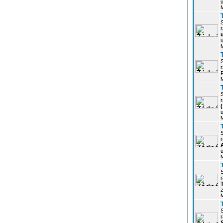
u
r
u
r
P
r
u
r
u
r
z
r