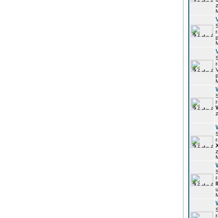
z
r
p
r
p
r
z
r
z
r
u
r