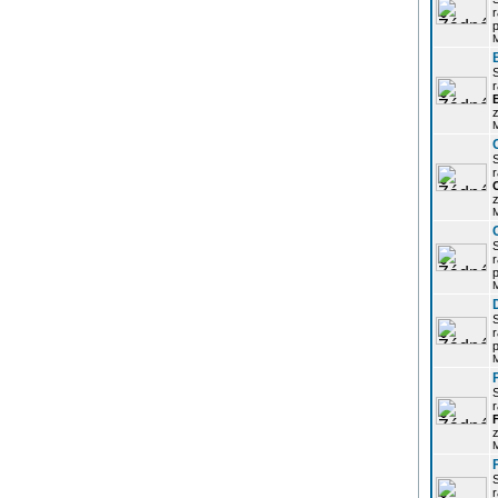
r
p
r
z
r
z
r
p
r
p
r
z
r