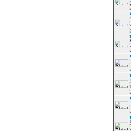
r
P
r
u
r
P
r
P
r
u
r
P
r