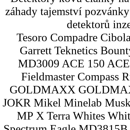
záhady tajemství pozvánky
detektorů inz
Tesoro Compadre Cibola
Garrett Teknetics Boun
MD3009 ACE 150 ACE 
Fieldmaster Compass 
GOLDMAXX GOLDMAXX P
JOKR Mikel Minelab Muske
MP X Terra Whites Wh
Spectrum Eagle MD3815B 