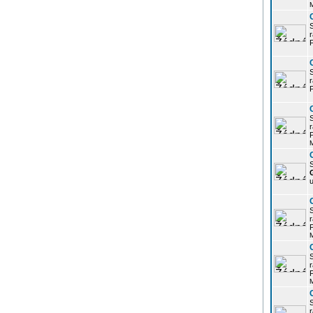
r
P
r
P
r
P
S
u
r
P
r
P
r