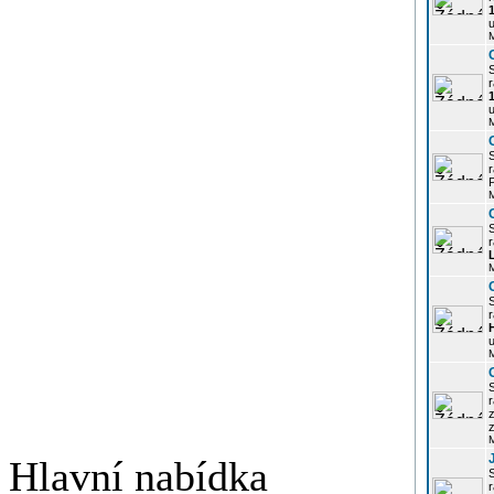
u
r
u
r
P
r
r
u
r
z
Hlavní nabídka
r