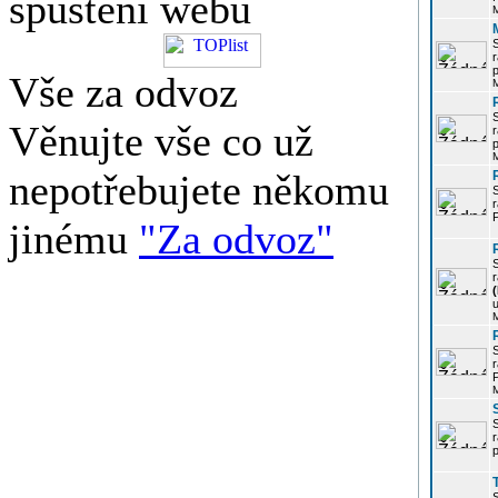
spuštění webu
r
p
Vše za odvoz
Věnujte vše co už
r
p
nepotřebujete někomu
r
P
jinému
"Za odvoz"
r
u
r
P
r
p