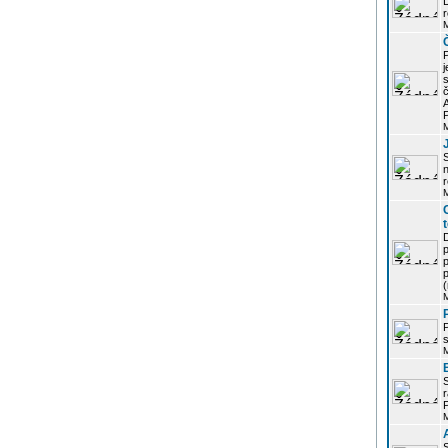
r
j
s
P
S
r
p
p
r
P