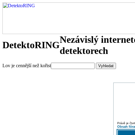
Nezávislý interne
DetektoRING
detektorech
Lov je cennější než kořist
Právě je čtv
Obsah fór