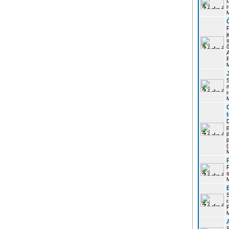
r
j
s
P
S
r
p
p
r
P