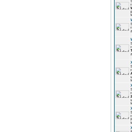
r
p
z
r
z
r
u
r
u
r
P