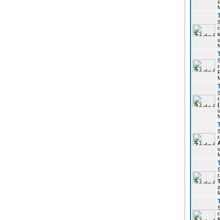
u
r
u
r
P
r
u
r
u
r
z
r