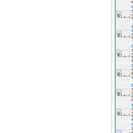
r
P
r
P
r
P
S
u
r
P
r
P
r