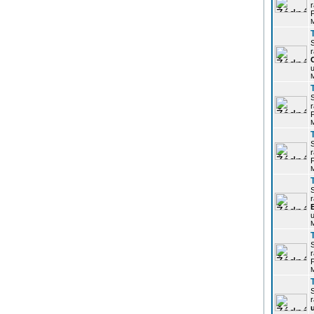
r
P
r
u
r
P
r
P
r
u
r
P
r