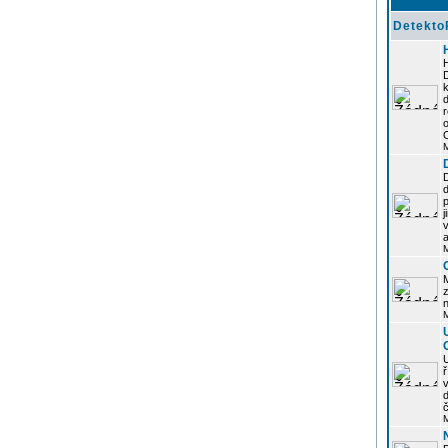
Detekto
k
d
j
z
n
ř
č