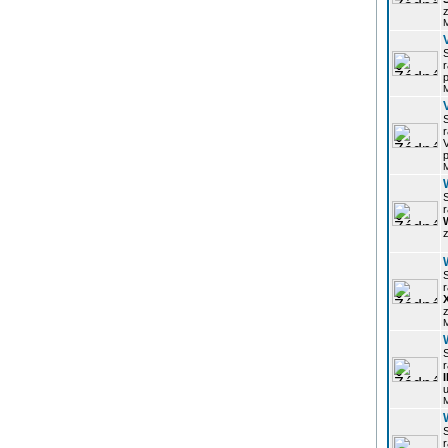
z
r
p
r
p
r
z
r
z
r
u
r