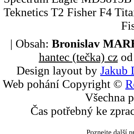
Teknetics T2 Fisher F4 Tit
Fi
| Obsah:
Bronislav MA
hantec (tečka) cz
od 
Design layout by
Jakub 
Web pohání Copyright ©
R
Všechna p
Čas potřebný ke zpra
Poznejte další