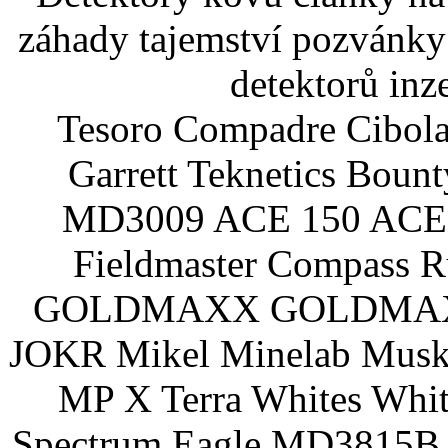
záhady tajemství pozvánky
detektorů inz
Tesoro Compadre Cibola
Garrett Teknetics Boun
MD3009 ACE 150 ACE 
Fieldmaster Compass 
GOLDMAXX GOLDMAXX P
JOKR Mikel Minelab Muske
MP X Terra Whites Wh
Spectrum Eagle MD3815B 