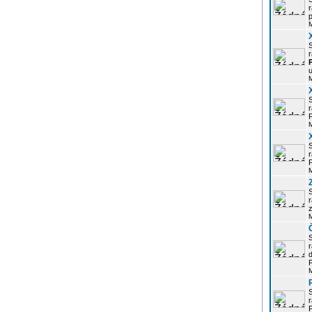
r
p
r
u
r
P
r
P
r
z
d
P
r
P