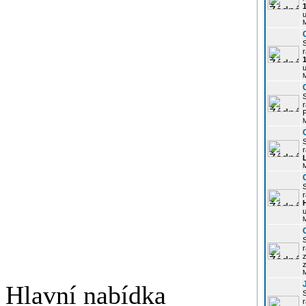
u
r
u
r
P
r
r
u
r
z
Hlavní nabídka
r