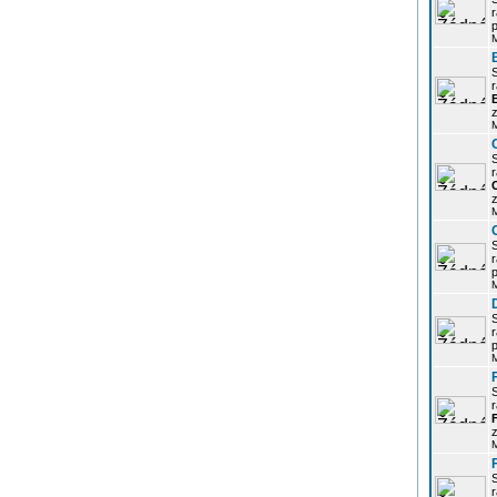
r
p
r
z
r
z
r
p
r
p
r
z
r