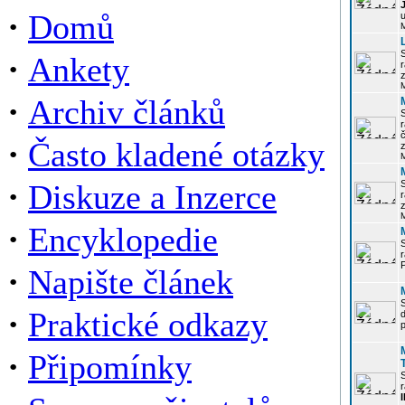
·
Domů
u
·
Ankety
r
z
·
Archiv článků
r
·
Často kladené otázky
z
·
Diskuze a Inzerce
r
z
·
Encyklopedie
P
·
Napište článek
·
Praktické odkazy
p
·
Připomínky
r
I