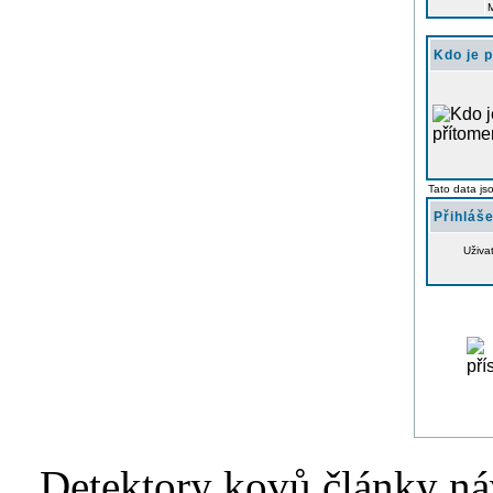
Kdo je 
Tato data js
Přihláše
Uživa
Detektory kovů články náv