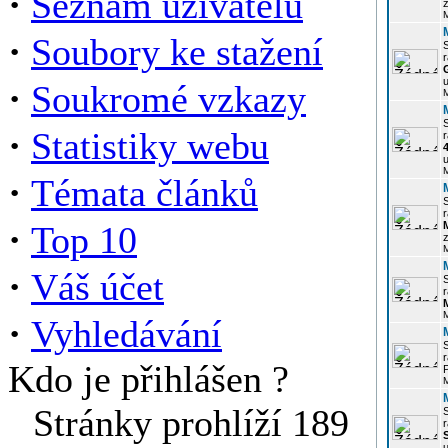
·
Seznam uživatelů
z
·
Soubory ke stažení
r
u
·
Soukromé vzkazy
·
Statistiky webu
r
u
·
Témata článků
r
·
Top 10
z
·
Váš účet
r
·
Vyhledávání
r
Kdo je přihlášen ?
P
Stránky prohlíží 189
r
u