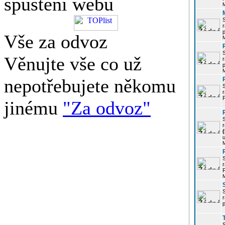
spuštění webu
r
p
Vše za odvoz
Věnujte vše co už
r
p
nepotřebujete někomu
r
P
jinému
"Za odvoz"
r
u
r
P
r
p