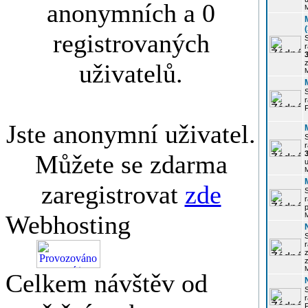
anonymních a 0
registrovaných
r
3
z
uživatelů.
r
Jste anonymní uživatel.
r
Můžete se zdarma
u
zaregistrovat
zde
r
p
Webhosting
r
z
Celkem návštěv od
P