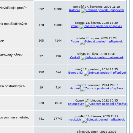
pondělí 27. červenec, 2026 11:18
 Nevkládejte prosím
592
43986
Kolecko
sobota 13. červen, 2026 13:39
nak nezařaditelných
178
42088
irwing
středa 05. srpen, 2020 12:20
108
4144
tele
Padre
středa 10. říjen, 2018 19:31
otazovaný název.
27
159
Vankelt
úterý 17. prosinec, 2024 23:35
690
713
George-83
úterý 01. červenec, 2014 20:07
ísla postrádaných
19
414
Habáni
čtvrtek 17. březen, 2022 15:35
220
4010
petaheaven
pondělí 16. březen, 2020 11:29
o patří na smetiště,
481
57747
moskvich
pátek 05. srpen, 2016 23:06