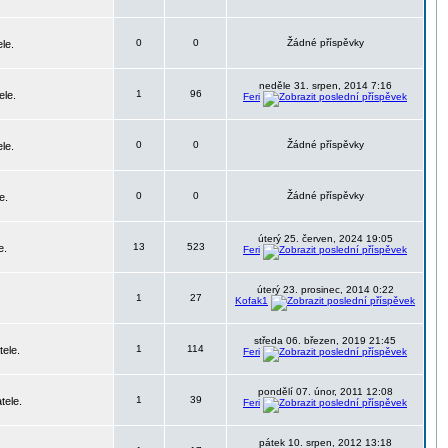
0
0
Žádné příspěvky
le.
neděle 31. srpen, 2014 7:16
1
96
ele.
Feri
0
0
Žádné příspěvky
le.
0
0
Žádné příspěvky
e.
úterý 25. červen, 2024 19:05
13
523
e.
Feri
úterý 23. prosinec, 2014 0:22
1
27
Kofak1
středa 06. březen, 2019 21:45
1
114
tele.
Feri
pondělí 07. únor, 2011 12:08
1
39
tele.
Feri
pátek 10. srpen, 2012 13:18