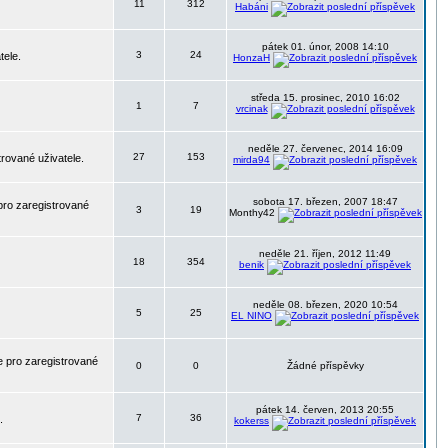
11
312
Habáni
pátek 01. únor, 2008 14:10
3
24
tele.
HonzaH
středa 15. prosinec, 2010 16:02
1
7
vrcinak
neděle 27. červenec, 2014 16:09
27
153
trované uživatele.
mirda94
sobota 17. březen, 2007 18:47
pro zaregistrované
3
19
Monthy42
neděle 21. říjen, 2012 11:49
18
354
benik
neděle 08. březen, 2020 10:54
5
25
EL NINO
 pro zaregistrované
0
0
Žádné příspěvky
pátek 14. červen, 2013 20:55
7
36
.
kokerss