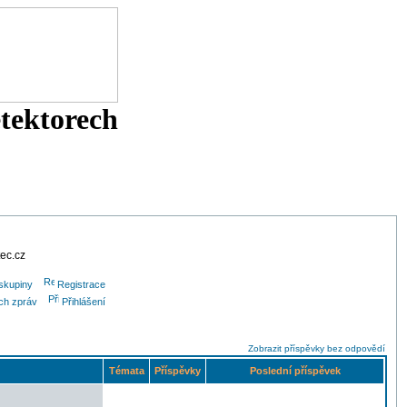
etektorech
tec.cz
skupiny
Registrace
ých zpráv
Přihlášení
Zobrazit příspěvky bez odpovědí
Témata
Příspěvky
Poslední příspěvek