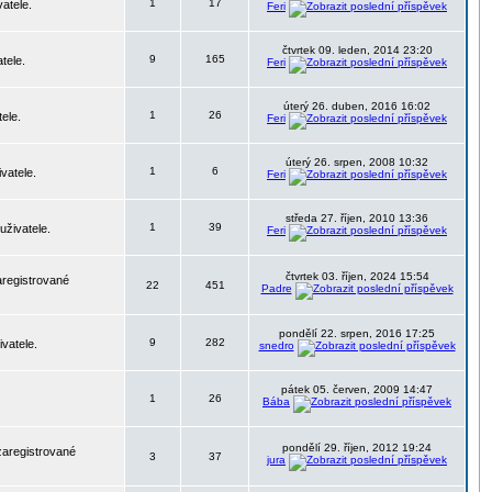
1
17
atele.
Feri
čtvrtek 09. leden, 2014 23:20
9
165
tele.
Feri
úterý 26. duben, 2016 16:02
1
26
ele.
Feri
úterý 26. srpen, 2008 10:32
1
6
vatele.
Feri
středa 27. říjen, 2010 13:36
1
39
uživatele.
Feri
čtvrtek 03. říjen, 2024 15:54
aregistrované
22
451
Padre
pondělí 22. srpen, 2016 17:25
9
282
vatele.
snedro
pátek 05. červen, 2009 14:47
1
26
Bába
pondělí 29. říjen, 2012 19:24
zaregistrované
3
37
jura