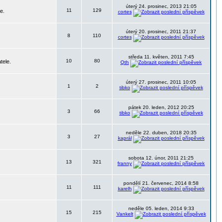
úterý 24. prosinec, 2013 21:05
11
129
e.
cortes
úterý 20. prosinec, 2011 21:37
8
110
cortes
středa 11. květen, 2011 7:45
10
80
tele.
Qth
úterý 27. prosinec, 2011 10:05
1
2
tibko
pátek 20. leden, 2012 20:25
3
66
tibko
neděle 22. duben, 2018 20:35
3
27
kaprál
sobota 12. únor, 2011 21:25
13
321
franny
pondělí 21. červenec, 2014 8:58
11
111
karelh
neděle 05. leden, 2014 9:33
15
215
Vankelt