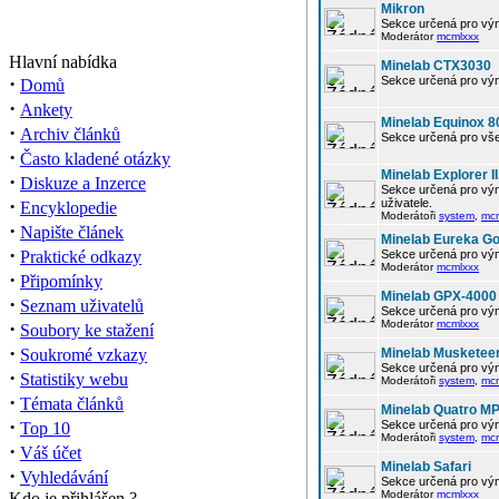
Mikron
Sekce určená pro vým
Moderátor
mcmlxxx
Hlavní nabídka
Minelab CTX3030
·
Sekce určená pro vým
Domů
·
Ankety
Minelab Equinox 8
·
Archiv článků
Sekce určená pro vše
·
Často kladené otázky
Minelab Explorer II
·
Diskuze a Inzerce
Sekce určená pro vým
·
uživatele.
Encyklopedie
Moderátoři
system
,
mc
·
Napište článek
Minelab Eureka Go
·
Praktické odkazy
Sekce určená pro vým
Moderátor
mcmlxxx
·
Připomínky
Minelab GPX-4000
·
Seznam uživatelů
Sekce určená pro vým
·
Moderátor
mcmlxxx
Soubory ke stažení
·
Soukromé vzkazy
Minelab Musketee
Sekce určená pro vým
·
Statistiky webu
Moderátoři
system
,
mc
·
Témata článků
Minelab Quatro M
·
Sekce určená pro vým
Top 10
Moderátoři
system
,
mc
·
Váš účet
Minelab Safari
·
Vyhledávání
Sekce určená pro vým
Moderátor
mcmlxxx
Kdo je přihlášen ?