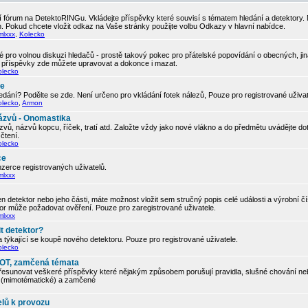
 fórum na DetektoRINGu. Vkládejte příspěvky které souvisí s tématem hledání a detektory.
. Pokud chcete vložit odkaz na Vaše stránky použijte volbu Odkazy v hlavní nabídce.
mlxxx
,
Kolecko
 pro volnou diskuzi hledačů - prostě takový pokec pro přátelské popovídání o obecných, ji
í příspěvky zde můžete upravovat a dokonce i mazat.
olecko
če
edání? Podělte se zde. Není určeno pro vkládání fotek nálezů, Pouze pro registrované uživa
olecko
,
Armon
ázvů - Onomastika
vů, názvů kopcu, říček, tratí atd. Založte vždy jako nové vlákno a do předmětu uvádějte d
čtení.
olecko
ce
zerce registrovaných uživatelů.
mlxxx
 detektor nebo jeho části, máte možnost vložit sem stručný popis celé události a výrobní č
tor může požadovat ověření. Pouze pro zaregistrované uživatele.
mlxxx
t detektor?
 týkající se koupě nového detektoru. Pouze pro registrované uživatele.
olecko
, OT, zamčená témata
řesunovat veškeré příspěvky které nějakým způsobem porušují pravidla, slušné chování neb
ic (mimotématické) a zamčené
elů k provozu