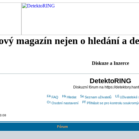
tový magazín nejen o hledání a d
Diskuze a Inzerce
DetektoRING
Diskuzní fórum na https://detektory.han
FAQ
Hledat
Seznam uživatelů
Uživatelské 
Osobní nastavení
Přihlásit se pro kontrolu soukrom
13:08
Fórum