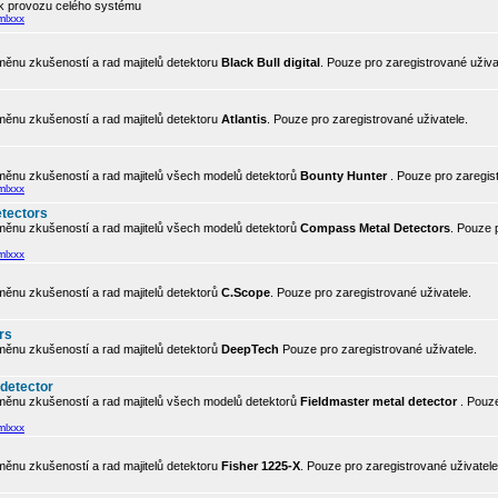
 k provozu celého systému
mlxxx
ěnu zkušeností a rad majitelů detektoru
Black Bull digital
. Pouze pro zaregistrované uživa
ěnu zkušeností a rad majitelů detektoru
Atlantis
. Pouze pro zaregistrované uživatele.
ěnu zkušeností a rad majitelů všech modelů detektorů
Bounty Hunter
. Pouze pro zaregis
mlxxx
tectors
ěnu zkušeností a rad majitelů všech modelů detektorů
Compass Metal Detectors
. Pouze 
mlxxx
ěnu zkušeností a rad majitelů detektorů
C.Scope
. Pouze pro zaregistrované uživatele.
rs
ěnu zkušeností a rad majitelů detektorů
DeepTech
Pouze pro zaregistrované uživatele.
 detector
ěnu zkušeností a rad majitelů všech modelů detektorů
Fieldmaster metal detector
. Pouze
mlxxx
ěnu zkušeností a rad majitelů detektoru
Fisher 1225-X
. Pouze pro zaregistrované uživatele