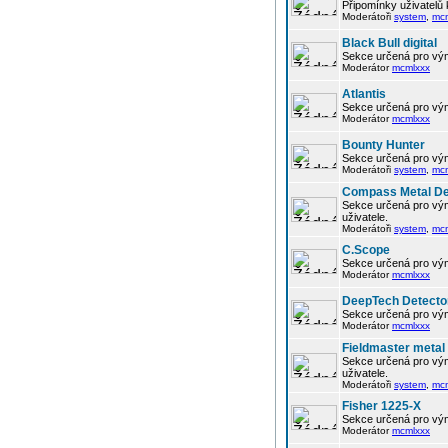
Připomínky uživatelů
Moderátoři
system
,
mc
Black Bull digital
Sekce určená pro vým
Moderátor
mcmlxxx
Atlantis
Sekce určená pro vým
Moderátor
mcmlxxx
Bounty Hunter
Sekce určená pro vým
Moderátoři
system
,
mc
Compass Metal De
Sekce určená pro vým
uživatele.
Moderátoři
system
,
mc
C.Scope
Sekce určená pro vým
Moderátor
mcmlxxx
DeepTech Detecto
Sekce určená pro vým
Moderátor
mcmlxxx
Fieldmaster metal
Sekce určená pro vým
uživatele.
Moderátoři
system
,
mc
Fisher 1225-X
Sekce určená pro vým
Moderátor
mcmlxxx