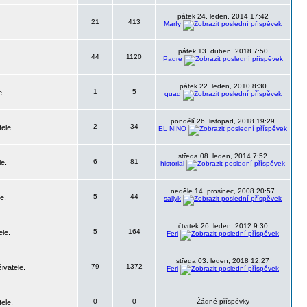
pátek 24. leden, 2014 17:42
21
413
Marfy
pátek 13. duben, 2018 7:50
44
1120
Padre
pátek 22. leden, 2010 8:30
1
5
e.
quad
pondělí 26. listopad, 2018 19:29
2
34
ele.
EL NINO
středa 08. leden, 2014 7:52
6
81
le.
historial
neděle 14. prosinec, 2008 20:57
5
44
e.
sallyk
čtvrtek 26. leden, 2012 9:30
5
164
ele.
Feri
středa 03. leden, 2018 12:27
79
1372
ivatele.
Feri
0
0
Žádné příspěvky
ele.