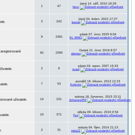
úterý 14. září, 2010 16:28
1
47
fanu
úterý 04. leden, 2022 17:27
3
242
ele.
kaprál
pátek 07. únor, 2025 9:04
9
1581
EL NINO
čtvrtek 21. únor, 2019 8:57
zaregistrované
92
1590
slamax
pátek 03. srpen, 2007 15:33
2
6
živatele.
quad
pondělí 18. březen, 2013 12:15
7
53
atele.
Kolecko
sobota 18. červenec, 2015 15:11
14
231
strované uživatele.
Johanes350
středa 09. březen, 2016 0:54
10
371
vatele.
Feri
sobota 04. říjen, 2014 21:13
2
31
e.
mita22