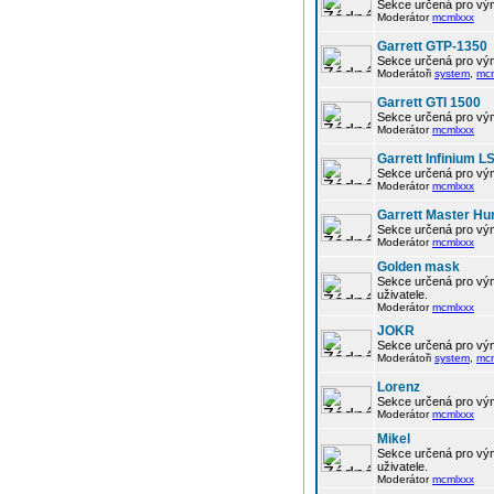
Sekce určená pro vým
Moderátor
mcmlxxx
Garrett GTP-1350
Sekce určená pro vým
Moderátoři
system
,
mc
Garrett GTI 1500
Sekce určená pro vým
Moderátor
mcmlxxx
Garrett Infinium L
Sekce určená pro vým
Moderátor
mcmlxxx
Garrett Master Hu
Sekce určená pro vým
Moderátor
mcmlxxx
Golden mask
Sekce určená pro vým
uživatele.
Moderátor
mcmlxxx
JOKR
Sekce určená pro vým
Moderátoři
system
,
mc
Lorenz
Sekce určená pro vým
Moderátor
mcmlxxx
Mikel
Sekce určená pro vým
uživatele.
Moderátor
mcmlxxx