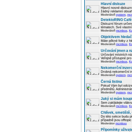
Hlavní diskuze
Hlavní nosné diskuzní
žádný reklamní obsah
Moderátoři
system
,
mc
DetektoRING Café
Diskuzní fórum určené
tématech. Své vlastn
Moderátoři
mcmlxxx
,
K
Objektivem hleda
Máte pěkné fotky z hl
Moderátoři
mcmlxxx
,
K
Určování jmen a n
Určování místních náz
Veřejně přístupné pro 
Moderátoři
mcmlxxx
,
K
Nekomerční inzer
Drobná nekomerční in
Moderátoři
system
,
mc
Černá listina
Pokud Vám byl odcizen
předmětů. Administrá
Moderátoři
system
,
mc
Jaký si mám koupi
Sem zakládejte vlákna
Moderátoři
mcmlxxx
,
K
Chlívek, smetiště
Do této sekce budu p
případně jsou offtop
Moderátor
mcmlxxx
Připomínky uživat