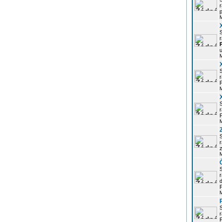
r
p
r
u
r
P
r
P
r
z
d
P
r
P