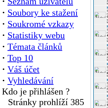
·
Seznam uživatelů
z
·
Soubory ke stažení
r
u
·
Soukromé vzkazy
·
Statistiky webu
r
u
·
Témata článků
r
·
Top 10
z
·
Váš účet
r
·
Vyhledávání
r
Kdo je přihlášen ?
P
Stránky prohlíží 385
r
u