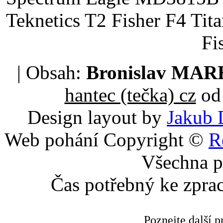
Teknetics T2 Fisher F4 Tit
Fi
| Obsah:
Bronislav MA
hantec (tečka) cz
od 
Design layout by
Jakub 
Web pohání Copyright ©
R
Všechna p
Čas potřebný ke zpra
Poznejte další