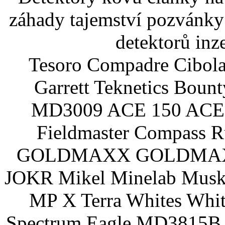
záhady tajemství pozvánky
detektorů inz
Tesoro Compadre Cibola
Garrett Teknetics Boun
MD3009 ACE 150 ACE 
Fieldmaster Compass 
GOLDMAXX GOLDMAXX P
JOKR Mikel Minelab Muske
MP X Terra Whites Wh
Spectrum Eagle MD3815B 