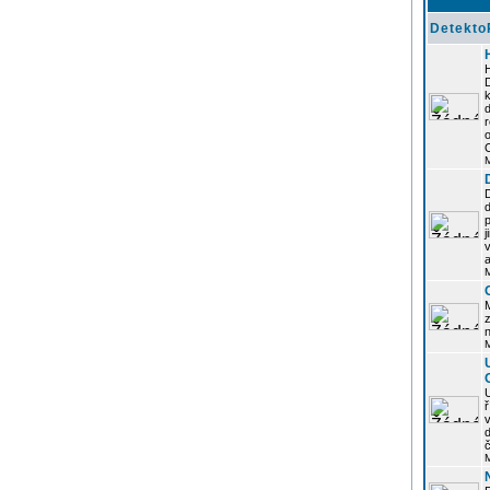
Detekto
k
d
j
z
n
ř
č