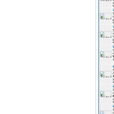
z
r
p
r
p
r
z
r
z
r
u
r