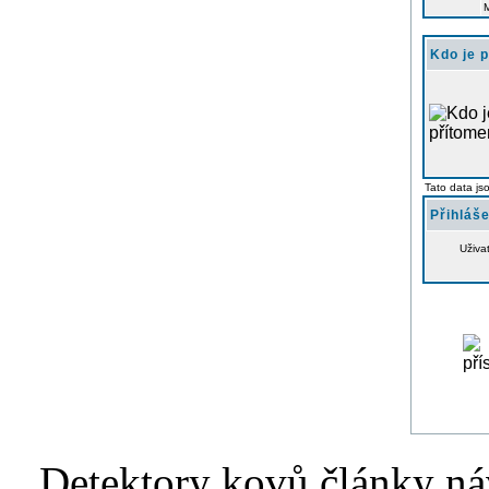
Kdo je 
Tato data js
Přihláše
Uživa
Detektory kovů články náv