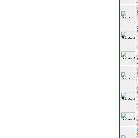
r
P
r
P
r
P
S
u
r
P
r
P
r