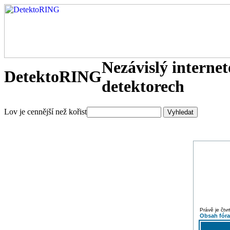
Nezávislý interne
DetektoRING
detektorech
Lov je cennější než kořist
Právě je čtv
Obsah fór