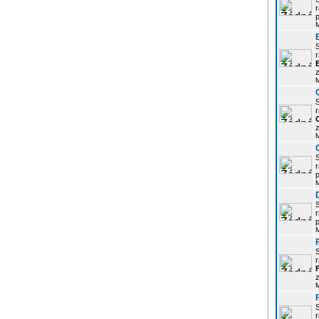
r
p
r
z
r
z
r
p
r
p
r
z
r