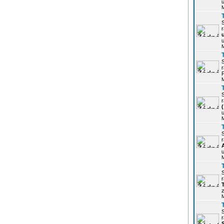
u
r
u
r
P
r
u
r
u
r
z
r