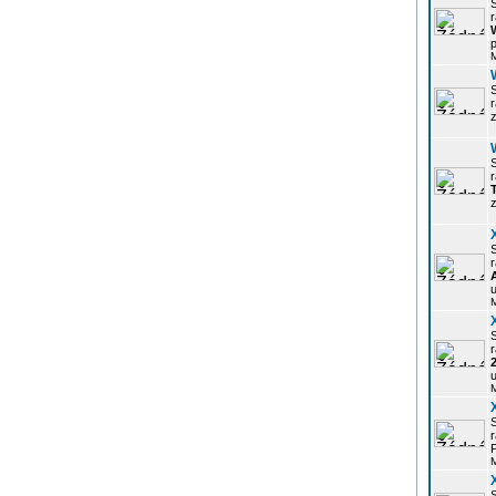
r
p
z
r
z
r
u
r
u
r
P