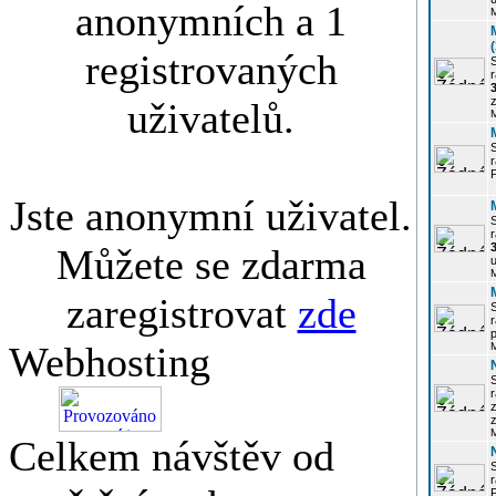
anonymních a 1
registrovaných
r
3
z
uživatelů.
r
Jste anonymní uživatel.
r
Můžete se zdarma
u
zaregistrovat
zde
r
p
Webhosting
r
z
Celkem návštěv od
P