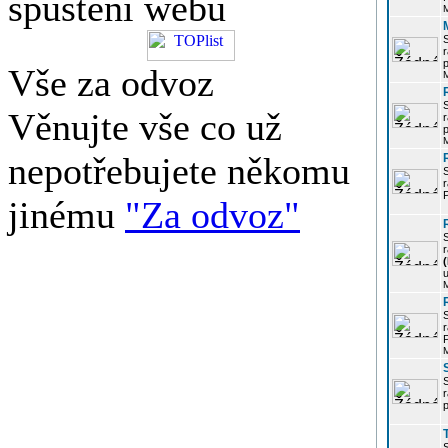
spuštění webu
r
p
Vše za odvoz
Věnujte vše co už
r
p
nepotřebujete někomu
r
P
jinému
"Za odvoz"
r
u
r
P
r
p