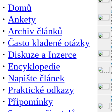
·
Domů
u
·
Ankety
r
z
·
Archiv článků
r
·
Často kladené otázky
z
·
Diskuze a Inzerce
r
z
·
Encyklopedie
P
·
Napište článek
·
Praktické odkazy
p
·
Připomínky
r
I