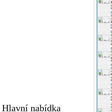
u
r
u
r
P
r
r
u
r
z
Hlavní nabídka
r