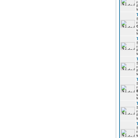
r
P
r
u
r
P
r
P
r
u
r
P
r