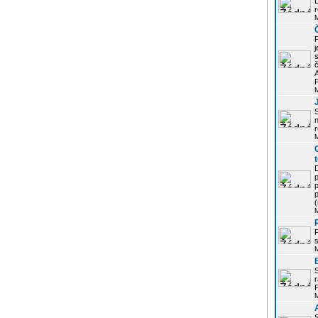
r
j
s
P
S
r
p
p
r
P