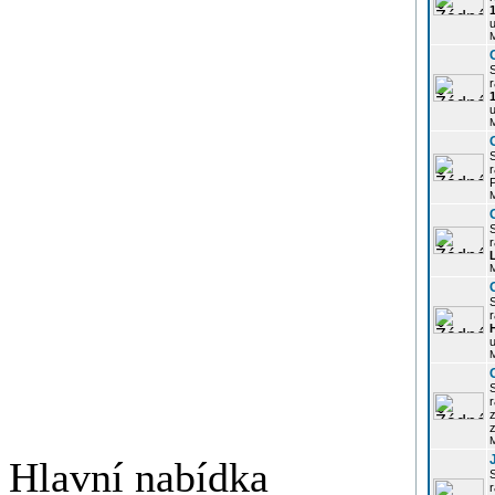
u
r
u
r
P
r
r
u
r
z
Hlavní nabídka
r