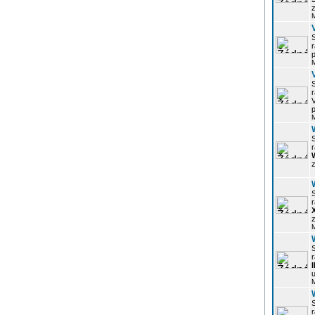
z
r
p
r
p
r
z
r
z
r
u
r