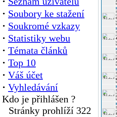
·
Seznam uživatelů
z
·
Soubory ke stažení
r
u
·
Soukromé vzkazy
·
Statistiky webu
r
u
·
Témata článků
r
·
Top 10
z
·
Váš účet
r
·
Vyhledávání
r
Kdo je přihlášen ?
P
Stránky prohlíží 322
r
u