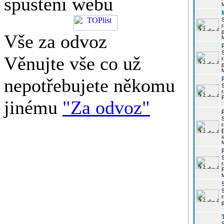
spuštění webu
r
p
Vše za odvoz
Věnujte vše co už
r
p
nepotřebujete někomu
r
P
jinému
"Za odvoz"
r
u
r
P
r
p