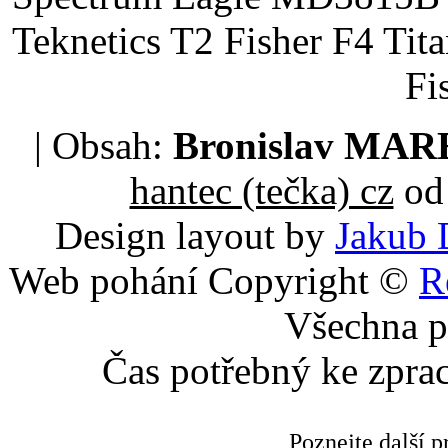
Teknetics T2 Fisher F4 Tit
Fi
| Obsah:
Bronislav MA
hantec (tečka) cz
od 
Design layout by
Jakub 
Web pohání Copyright ©
R
Všechna p
Čas potřebný ke zpra
Poznejte další