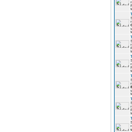
r
P
r
u
r
P
r
P
r
u
r
P
r