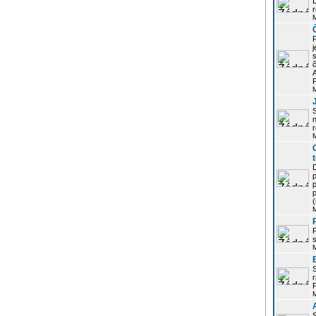
r
j
s
P
S
r
p
p
r
P