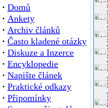
·
Domů
u
·
Ankety
r
z
·
Archiv článků
r
·
Často kladené otázky
z
·
Diskuze a Inzerce
r
z
·
Encyklopedie
P
·
Napište článek
·
Praktické odkazy
p
·
Připomínky
r
I