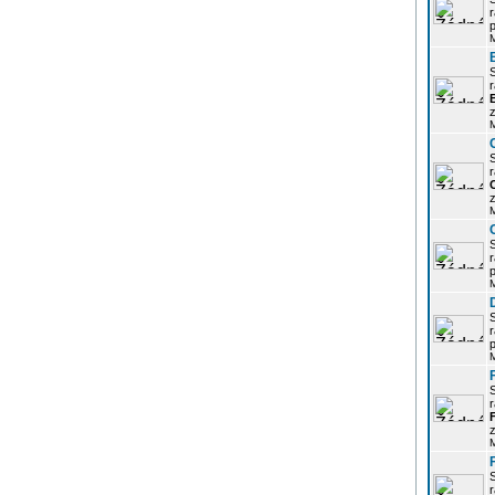
r
p
r
z
r
z
r
p
r
p
r
z
r