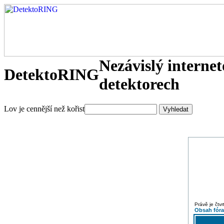
Nezávislý interne
DetektoRING
detektorech
Lov je cennější než kořist
Právě je čtv
Obsah fór