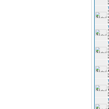
u
r
u
r
P
r
u
r
u
r
z
r