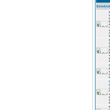
Detekto
k
d
j
z
n
ř
č