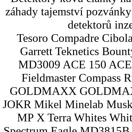
záhady tajemství pozvánky
detektorů inz
Tesoro Compadre Cibola
Garrett Teknetics Boun
MD3009 ACE 150 ACE 
Fieldmaster Compass 
GOLDMAXX GOLDMAXX P
JOKR Mikel Minelab Muske
MP X Terra Whites Wh
Spectrum Eagle MD3815B 