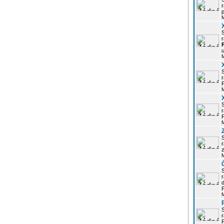
r
p
r
u
r
P
r
P
r
z
d
P
r
P