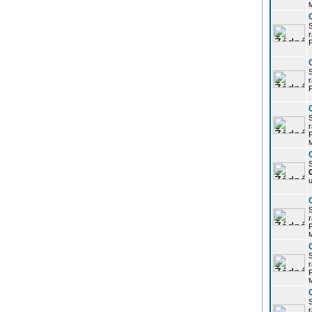
r
P
r
P
r
P
S
u
r
P
r
P
r