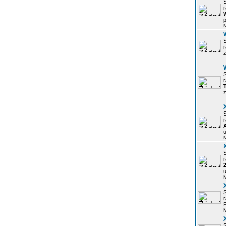
r
p
z
r
z
r
u
r
u
r
P