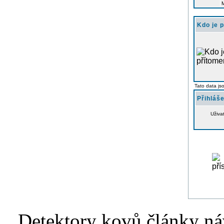
Kdo je 
Tato data js
Přihláše
Uživa
Detektory kovů články náv