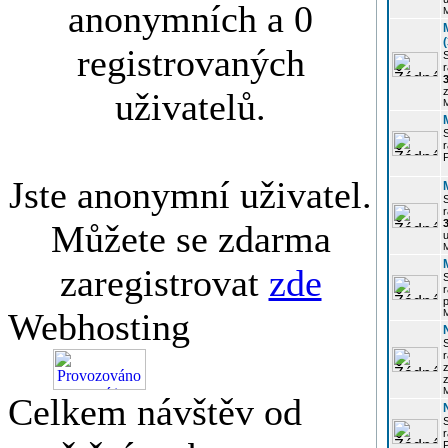
anonymních a 0
registrovaných
r
3
z
uživatelů.
r
Jste anonymní uživatel.
r
Můžete se zdarma
u
zaregistrovat
zde
r
p
Webhosting
r
z
Celkem návštěv od
P