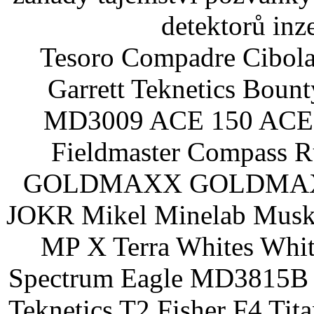
detektorů inz
Tesoro Compadre Cibola
Garrett Teknetics Boun
MD3009 ACE 150 ACE 
Fieldmaster Compass 
GOLDMAXX GOLDMAXX P
JOKR Mikel Minelab Muske
MP X Terra Whites Wh
Spectrum Eagle MD3815B 
Teknetics T2 Fisher F4 Tit