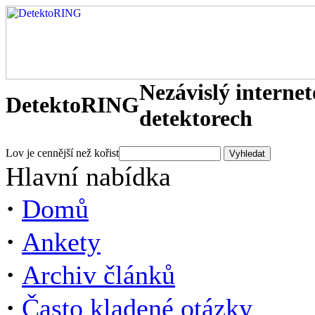
Nezávislý interne
DetektoRING
detektorech
Lov je cennější než kořist
Hlavní nabídka
·
Domů
·
Ankety
·
Archiv článků
·
Často kladené otázky