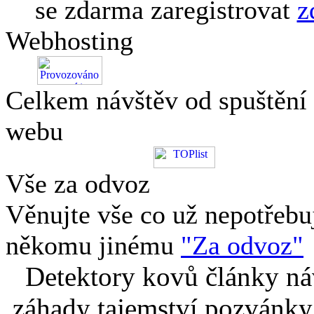
se zdarma zaregistrovat
z
Webhosting
Celkem návštěv od spuštění
webu
Vše za odvoz
Věnujte vše co už nepotřebu
někomu jinému
"Za odvoz"
Detektory kovů články náv
záhady tajemství pozvánky