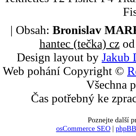
Fi
| Obsah:
Bronislav MA
hantec (tečka) cz
od 
Design layout by
Jakub 
Web pohání Copyright ©
R
Všechna p
Čas potřebný ke zpra
Poznejte další
osCommerce SEO
|
phpBB