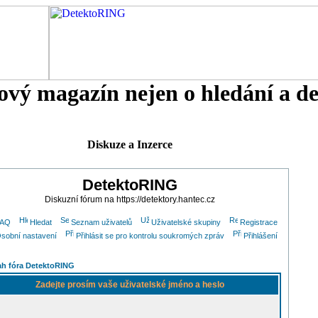
tový magazín nejen o hledání a d
Diskuze a Inzerce
DetektoRING
Diskuzní fórum na https://detektory.hantec.cz
FAQ
Hledat
Seznam uživatelů
Uživatelské skupiny
Registrace
sobní nastavení
Přihlásit se pro kontrolu soukromých zpráv
Přihlášení
h fóra DetektoRING
Zadejte prosím vaše uživatelské jméno a heslo