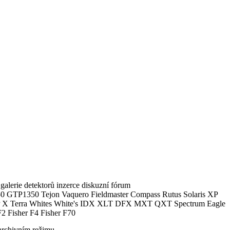
alerie detektorů inzerce diskuzní fórum
0 GTP1350 Tejon Vaquero Fieldmaster Compass Rutus Solaris XP
 Terra Whites White's IDX XLT DFX MXT QXT Spectrum Eagle
2 Fisher F4 Fisher F70
archivním režimu