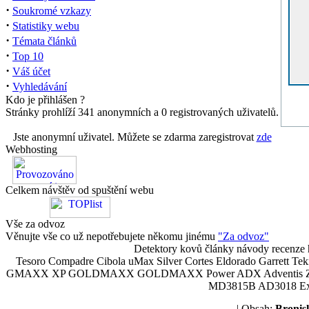
·
Soukromé vzkazy
·
Statistiky webu
·
Témata článků
·
Top 10
·
Váš účet
·
Vyhledávání
Kdo je přihlášen ?
Stránky prohlíží 341 anonymních a 0 registrovaných uživatelů.
Jste anonymní uživatel. Můžete se zdarma zaregistrovat
zde
Webhosting
Celkem návštěv od spuštění webu
Vše za odvoz
Věnujte vše co už nepotřebujete někomu jinému
"Za odvoz"
Detektory kovů články návody recenze h
Tesoro Compadre Cibola uMax Silver Cortes Eldorado Garrett 
GMAXX XP GOLDMAXX GOLDMAXX Power ADX Adventis Zetex JOK
MD3815B AD3018 Explor
| Obsah:
Broni