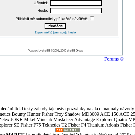
Uživatel:
Heslo:
Přihlásit mě automaticky při každé návštěvě:
Zapomněl(a) jsem svoje heslo
Powered by
phpBB
© 2001, 2005 phpBB Group
Forums ©
ledání field testy záhady tajemství pozvánky na akce manuály návody g
Teknetics Bounty Hunter Fisher Troy Shadow MD3009 ACE 150 ACE 25
R Mikel Minelab Musketeer Advantage Explorer Quatro MP X
er SE Fisher F75 Teknetics T2 Fisher F4 Titanium Adonis Fisher F
slav MAREK
|
e-mail
:
detektory (zavináč) hantec (tečka) cz
od 2025 v 