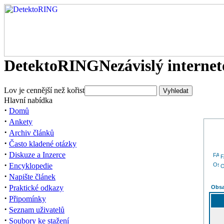
DetektoRING
Nezávislý interne
Lov je cennější než kořist
Hlavní nabídka
·
Domů
·
Ankety
·
Archiv článků
·
Často kladené otázky
·
Diskuze a Inzerce
·
Encyklopedie
O
·
Napište článek
·
Praktické odkazy
Obsa
·
Připomínky
·
Seznam uživatelů
·
Soubory ke stažení