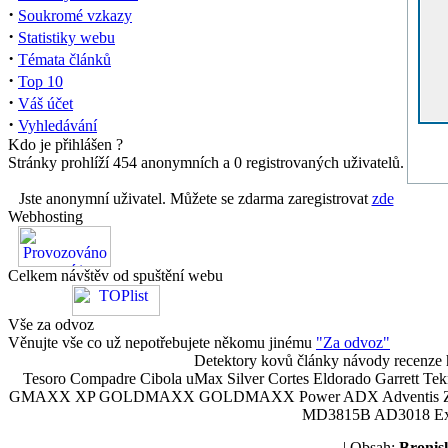
·
Soukromé vzkazy
·
Statistiky webu
·
Témata článků
·
Top 10
·
Váš účet
·
Vyhledávání
Kdo je přihlášen ?
Stránky prohlíží 454 anonymních a 0 registrovaných uživatelů.
Jste anonymní uživatel. Můžete se zdarma zaregistrovat
zde
Webhosting
Celkem návštěv od spuštění webu
Vše za odvoz
Věnujte vše co už nepotřebujete někomu jinému
"Za odvoz"
Detektory kovů články návody recenze h
Tesoro Compadre Cibola uMax Silver Cortes Eldorado Garrett 
GMAXX XP GOLDMAXX GOLDMAXX Power ADX Adventis Zetex JOK
MD3815B AD3018 Explor
| Obsah:
Broni