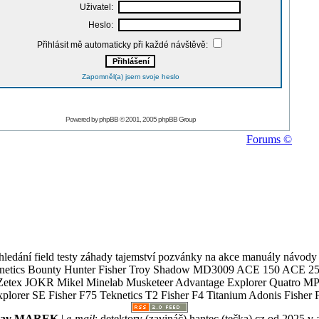
Uživatel:
Heslo:
Přihlásit mě automaticky při každé návštěvě:
Zapomněl(a) jsem svoje heslo
Powered by
phpBB
© 2001, 2005 phpBB Group
Forums ©
ledání field testy záhady tajemství pozvánky na akce manuály návody g
Teknetics Bounty Hunter Fisher Troy Shadow MD3009 ACE 150 ACE 25
R Mikel Minelab Musketeer Advantage Explorer Quatro MP X
er SE Fisher F75 Teknetics T2 Fisher F4 Titanium Adonis Fisher F
slav MAREK
|
e-mail
:
detektory (zavináč) hantec (tečka) cz
od 2025 v 