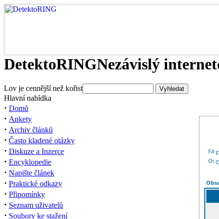
DetektoRING
Nezávislý interne
Lov je cennější než kořist
Hlavní nabídka
·
Domů
·
Ankety
·
Archiv článků
·
Často kladené otázky
·
Diskuze a Inzerce
·
Encyklopedie
O
·
Napište článek
·
Praktické odkazy
Obsa
·
Připomínky
·
Seznam uživatelů
·
Soubory ke stažení