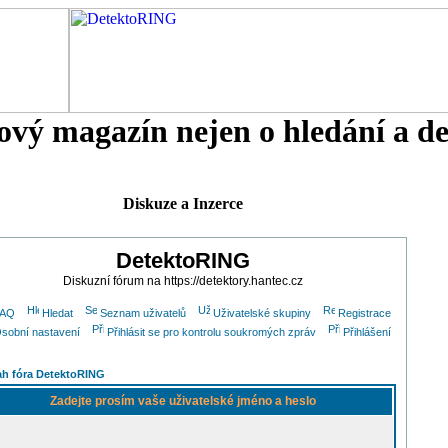
tový magazín nejen o hledání a d
Diskuze a Inzerce
DetektoRING
Diskuzní fórum na https://detektory.hantec.cz
FAQ
Hledat
Seznam uživatelů
Uživatelské skupiny
Registrace
sobní nastavení
Přihlásit se pro kontrolu soukromých zpráv
Přihlášení
h fóra DetektoRING
Zadejte prosím vaše uživatelské jméno a heslo