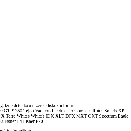
alerie detektorů inzerce diskuzní fórum
0 GTP1350 Tejon Vaquero Fieldmaster Compass Rutus Solaris XP
 Terra Whites White's IDX XLT DFX MXT QXT Spectrum Eagle
2 Fisher F4 Fisher F70
archivním režimu