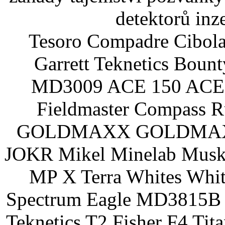
detektorů inz
Tesoro Compadre Cibola
Garrett Teknetics Boun
MD3009 ACE 150 ACE 
Fieldmaster Compass 
GOLDMAXX GOLDMAXX P
JOKR Mikel Minelab Muske
MP X Terra Whites Wh
Spectrum Eagle MD3815B 
Teknetics T2 Fisher F4 Tit