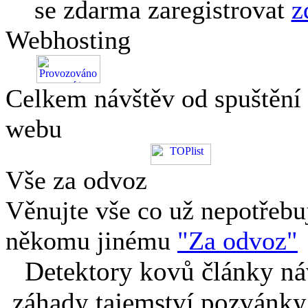
se zdarma zaregistrovat
z
Webhosting
Celkem návštěv od spuštění
webu
Vše za odvoz
Věnujte vše co už nepotřebu
někomu jinému
"Za odvoz"
Detektory kovů články náv
záhady tajemství pozvánky