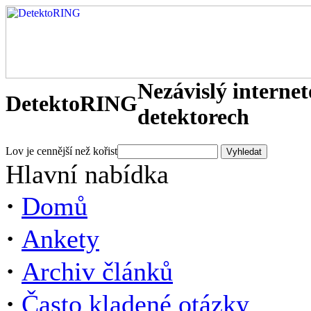
Nezávislý interne
DetektoRING
detektorech
Lov je cennější než kořist
Hlavní nabídka
·
Domů
·
Ankety
·
Archiv článků
·
Často kladené otázky