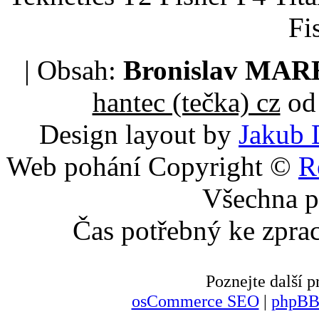
Fi
| Obsah:
Bronislav MA
hantec (tečka) cz
od 
Design layout by
Jakub 
Web pohání Copyright ©
R
Všechna p
Čas potřebný ke zpra
Poznejte další
osCommerce SEO
|
phpBB